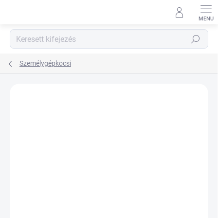
Ugrás
a
fő
tartalomhoz
Keresés
Személygépkocsi
Nincs értékelés
Ugrás az értékeléshez
MÁRKA:
SAVA