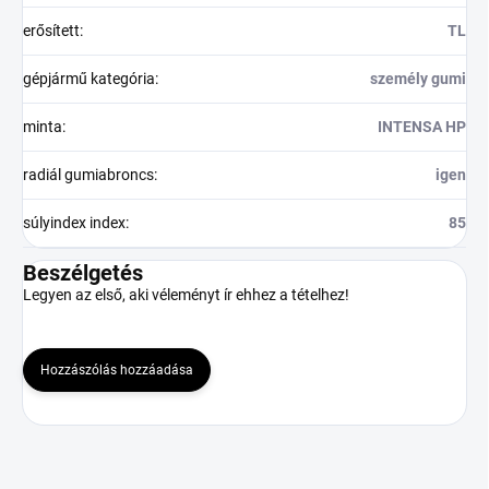
erősített
:
TL
gépjármű kategória
:
személy gumi
minta
:
INTENSA HP
radiál gumiabroncs
:
igen
súlyindex index
:
85
Beszélgetés
Legyen az első, aki véleményt ír ehhez a tételhez!
Hozzászólás hozzáadása