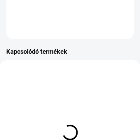
−
+
Hozzáadás a kosárhoz
KÉRDÉS
Kapcsolódó termékek
KÜLSŐ RAKTÁR MAX 8 NAP+2NA A
KÜLSŐ RAKTÁR MAX 4 NAP+2NAP A
SZÁLITÁSIG
SZÁLITÁSIG
(>5 DB)
(>5 DB)
OPTIMO OK41 GT
KLEBER DYNAXER HP5
205/60 R16 92H TL
225/50 R18 95W TL FSL