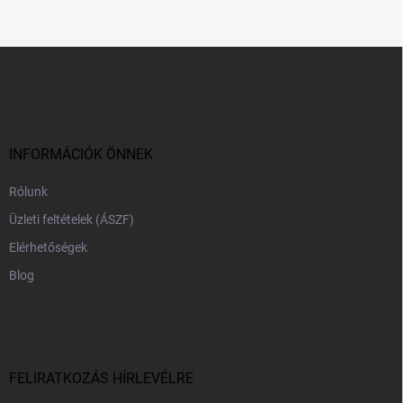
L
á
b
l
é
c
INFORMÁCIÓK ÖNNEK
Rólunk
Üzleti feltételek (ÁSZF)
Elérhetőségek
Blog
FELIRATKOZÁS HÍRLEVÉLRE