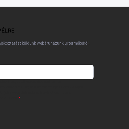
VÉLRE
tájékoztatást küldünk webáruházunk új termékeiről.
 önként megadott nevem és e-mail címem
részemre e-mail útján hírleveleket, ajánlatokat küldjön.
 tájékoztatót
elolvastam. Megértettem, hogy a
zavonhatom.