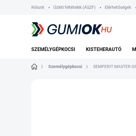
Ugrás
Rólunk
Üzleti feltételek (ÁSZF)
Elérhetőségek
a
fő
tartalomhoz
SZEMÉLYGÉPKOCSI
KISTEHERAUTÓ
M
Kezdőlap
Személygépkocsi
SEMPERIT MASTER GRI
Nincs értékelés
Ugrás az értékelé