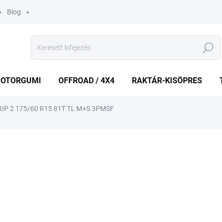
Blog
Keresés
OTORGUMI
OFFROAD / 4X4
RAKTÁR-KISÖPRES
P 2 175/60 R15 81T TL M+S 3PMSF
shez
MÁRKA:
SEMPERIT
27 276 Ft
Egységár:
RAKTÁRON
(>5 DB)
−
+