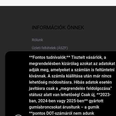
L
á
b
l
INFORMÁCIÓK ÖNNEK
é
c
Rólunk
Üzleti feltételek (ÁSZF)
Elérhetőségek
**Fontos tudnivalók:** Tisztelt vásárlók, a
megrendelésben kizárólag azokat az adatokat
Blog
adják meg, amelyeket a számlán is feltüntetni
kívánnak. A számla kiállítása után már nincs
lehetőség módosításra. Hibás adatok esetén
javításra csak a „megrendelés feldolgozása”
státusz alatt van lehetőség! Csak új, **2023-
ban, 2024-ben vagy 2025-ben** gyártott
gumiabroncsokat árusítunk – a gumik
KAPCSOLAT
**pontos DOT-számáról nem adunk