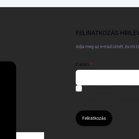
FELIRATKOZÁS HÍRLE
Adja meg az e-mail címét, és mi 
E-MAIL
Hozzájárulok, hogy az általam
felhasználásával a(z)
*cég neve
Kijelentem, hogy az
adatkezelési
hozzájárulásom bármikor viss
Feliratkozás
Á