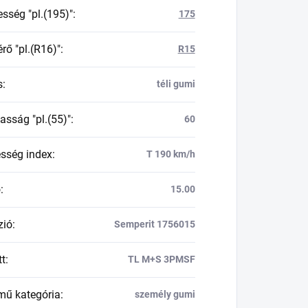
esség "pl.(195)"
:
175
rő "pl.(R16)"
:
R15
s
:
téli gumi
asság "pl.(55)"
:
60
esség index
:
T 190 km/h
ő
:
15.00
zió
:
Semperit 1756015
tt
:
TL M+S 3PMSF
mű kategória
:
személy gumi