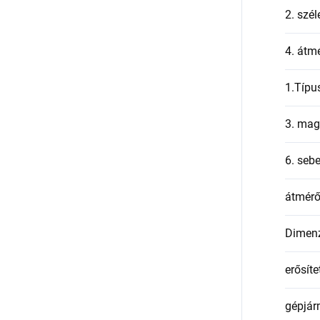
2. szél
4. átmé
1.Típu
3. mag
6. seb
átmér
Dimen
erősíte
gépjár