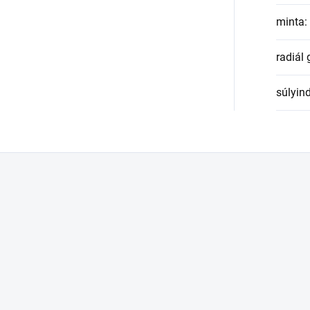
minta
:
radiál
súlyin