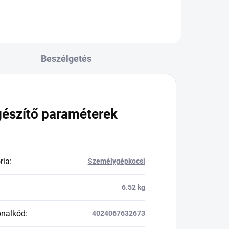
Beszélgetés
gészítő paraméterek
ria
:
Személygépkocsi
6.52 kg
onalkód
:
4024067632673