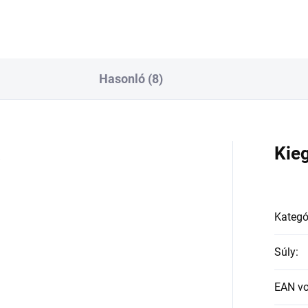
Hasonló (8)
a
Kie
Kategó
Súly
:
EAN v