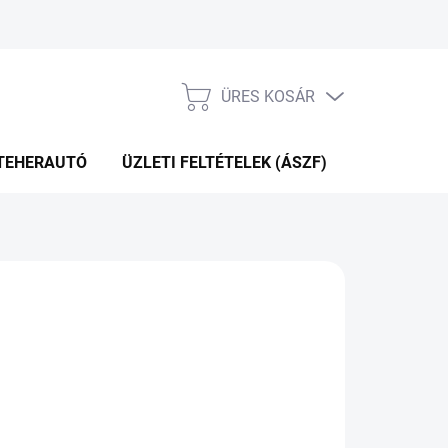
ÜRES KOSÁR
KOSÁR
TEHERAUTÓ
ÜZLETI FELTÉTELEK (ÁSZF)
WEBÁRUHÁ
Hozzáadás a kosárhoz