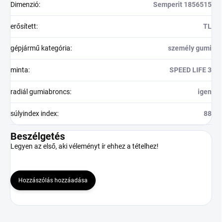
Dimenzió
:
Semperit 1856515
erősített
:
TL
gépjármű kategória
:
személy gumi
minta
:
SPEED LIFE 3
radiál gumiabroncs
:
igen
súlyindex index
:
88
Beszélgetés
Legyen az első, aki véleményt ír ehhez a tételhez!
Hozzászólás hozzáadása