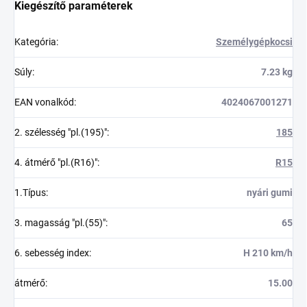
Kiegészítő paraméterek
Kategória
:
Személygépkocsi
Súly
:
7.23 kg
EAN vonalkód
:
4024067001271
2. szélesség "pl.(195)"
:
185
4. átmérő "pl.(R16)"
:
R15
1.Típus
:
nyári gumi
3. magasság "pl.(55)"
:
65
6. sebesség index
:
H 210 km/h
átmérő
:
15.00