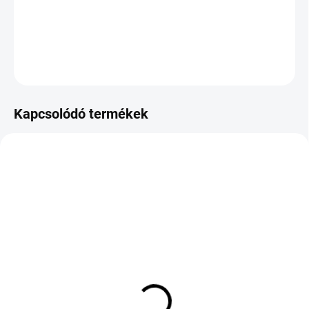
−
+
Hozzáadás a kosárhoz
KÉRDÉS
Kapcsolódó termékek
KÜLSŐ RAKTÁR MAX 8 NAP+2NA A
KÜLSŐ RAKTÁR MAX 8 NAP+2NA A
SZÁLITÁSIG
SZÁLITÁSIG
(>5 DB)
(>5 DB)
GOODRIDE ZUPERECO Z-
LANDSPIDER
107 155/65 R13 73T TL
EUROTRAXX A/S 225/40