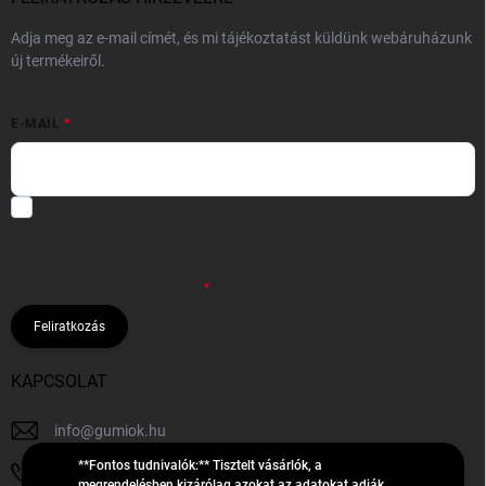
Adja meg az e-mail címét, és mi tájékoztatást küldünk webáruházunk
új termékeiről.
E-MAIL
Hozzájárulok, hogy az általam önként megadott nevem és e-mail
címem felhasználásával a(z)
*cég neve
részemre e-mail útján
hírleveleket, ajánlatokat küldjön. Kijelentem, hogy az
adatkezelési
tájékoztatót
elolvastam. Megértettem, hogy a hozzájárulásom
bármikor visszavonhatom.
Feliratkozás
KAPCSOLAT
info
@
gumiok.hu
**Fontos tudnivalók:** Tisztelt vásárlók, a
+36705429902
megrendelésben kizárólag azokat az adatokat adják