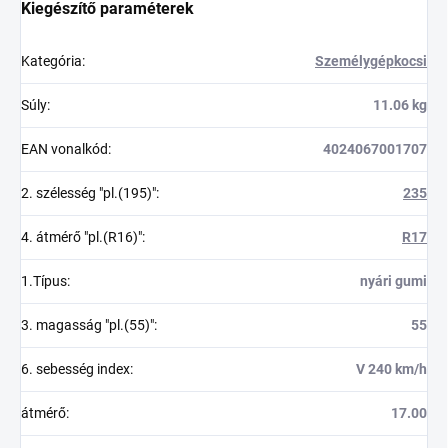
Kiegészítő paraméterek
Kategória
:
Személygépkocsi
Súly
:
11.06 kg
EAN vonalkód
:
4024067001707
2. szélesség "pl.(195)"
:
235
4. átmérő "pl.(R16)"
:
R17
1.Típus
:
nyári gumi
3. magasság "pl.(55)"
:
55
6. sebesség index
:
V 240 km/h
átmérő
:
17.00