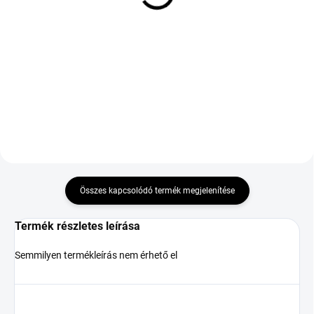
96Y TL XL ENL FP
28 851 Ft
86 364 Ft
Kosárba
Kosárba
Összes kapcsolódó termék megjelenítése
Termék részletes leírása
Semmilyen termékleírás nem érhető el