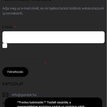
Adja meg az e-mail címét, és mi tájékoztatást küldünk webáruházunk
új termékeiről.
E-MAIL
Hozzájárulok, hogy az általam önként megadott nevem és e-mail
címem felhasználásával a(z)
*cég neve
részemre e-mail útján
hírleveleket, ajánlatokat küldjön. Kijelentem, hogy az
adatkezelési
tájékoztatót
elolvastam. Megértettem, hogy a hozzájárulásom
bármikor visszavonhatom.
Feliratkozás
KAPCSOLAT
info
@
gumiok.hu
**Fontos tudnivalók:** Tisztelt vásárlók, a
+36705429902
megrendelésben kizárólag azokat az adatokat adják