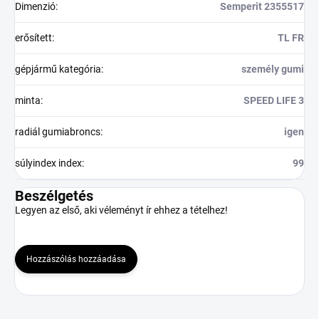
Dimenzió
:
Semperit 2355517
erősített
:
TL FR
gépjármű kategória
:
személy gumi
minta
:
SPEED LIFE 3
radiál gumiabroncs
:
igen
súlyindex index
:
99
Beszélgetés
Legyen az első, aki véleményt ír ehhez a tételhez!
Hozzászólás hozzáadása