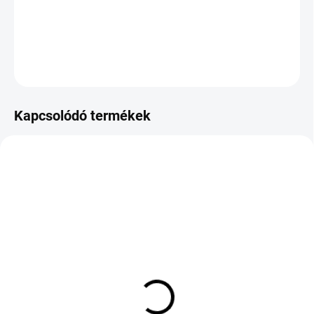
−
+
Hozzáadás a kosárhoz
KÉRDÉS
Kapcsolódó termékek
KÜLSŐ RAKTÁR MAX 8 NAP+2NA A
KÜLSŐ RAKTÁR MAX 8 NAP+2NA A
SZÁLITÁSIG
SZÁLITÁSIG
(>5 DB)
(>5 DB)
Rosava Snowgard
TIGAR SUMMER 3
185/70 R14 88T
195/55 R16 91V TL XL