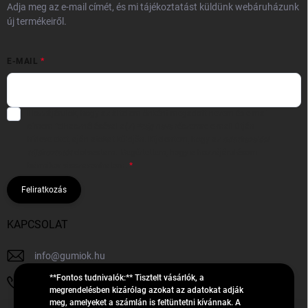
Adja meg az e-mail címét, és mi tájékoztatást küldünk webáruházunk
új termékeiről.
E-MAIL
Hozzájárulok, hogy az általam önként megadott nevem és e-mail
címem felhasználásával a(z)
*cég neve
részemre e-mail útján
hírleveleket, ajánlatokat küldjön. Kijelentem, hogy az
adatkezelési
tájékoztatót
elolvastam. Megértettem, hogy a hozzájárulásom
bármikor visszavonhatom.
Feliratkozás
KAPCSOLAT
info
@
gumiok.hu
**Fontos tudnivalók:** Tisztelt vásárlók, a
+36705429902
megrendelésben kizárólag azokat az adatokat adják
meg, amelyeket a számlán is feltüntetni kívánnak. A