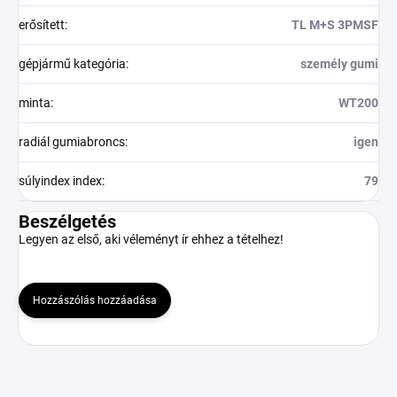
erősített
:
TL M+S 3PMSF
gépjármű kategória
:
személy gumi
minta
:
WT200
radiál gumiabroncs
:
igen
súlyindex index
:
79
Beszélgetés
Legyen az első, aki véleményt ír ehhez a tételhez!
Hozzászólás hozzáadása