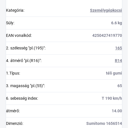
Kategória
:
Személygépkocsi
Súly
:
6.6 kg
EAN vonalkód
:
4250427419770
2. szélesség "pl.(195)"
:
165
4. átmérő "pl.(R16)"
:
R14
1.Típus
:
téli gumi
3. magasság "pl.(55)"
:
65
6. sebesség index
:
T 190 km/h
átmérő
:
14.00
Dimenzió
:
Sumitomo 1656514