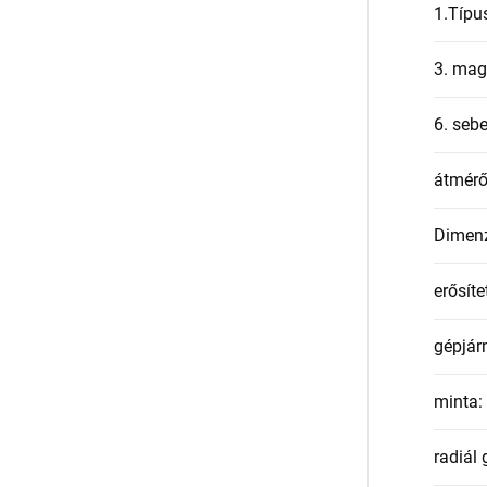
1.Típu
3. mag
6. seb
átmér
Dimen
erősíte
gépjár
minta
:
radiál