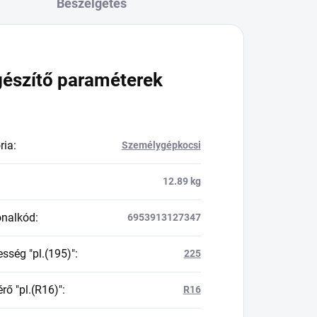
Beszélgetés
gészítő paraméterek
ria
:
Személygépkocsi
12.89 kg
onalkód
:
6953913127347
esség "pl.(195)"
:
225
rő "pl.(R16)"
:
R16