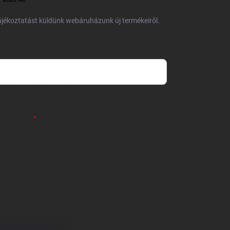
tájékoztatást küldünk webáruházunk új termékeiről.
 önként megadott nevem és e-mail címem
részemre e-mail útján hírleveleket, ajánlatokat küldjön.
 tájékoztatót
elolvastam. Megértettem, hogy a
zavonhatom.