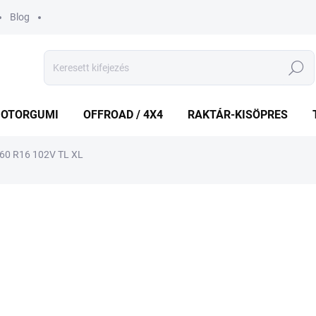
Blog
Keresés
OTORGUMI
OFFROAD / 4X4
RAKTÁR-KISÖPRES
60 R16 102V TL XL
shez
MÁRKA:
SUNFULL
28 356 Ft
Egységár:
KÜLSŐ RAKTÁR MAX 8 NA
−
+