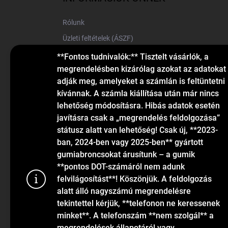
é
c
Rólunk
Üzleti feltételek (ÁSZF)
Elérhetőségek
**Fontos tudnivalók:** Tisztelt vásárlók, a
megrendelésben kizárólag azokat az adatokat
Blog
adják meg, amelyeket a számlán is feltüntetni
kívánnak. A számla kiállítása után már nincs
lehetőség módosításra. Hibás adatok esetén
javításra csak a „megrendelés feldolgozása”
státusz alatt van lehetőség! Csak új, **2023-
ban, 2024-ben vagy 2025-ben** gyártott
gumiabroncsokat árusítunk – a gumik
KAPCSOLAT
**pontos DOT-számáról nem adunk
felvilágosítást**! Köszönjük. A feldolgozás
alatt álló nagyszámú megrendelésre
info
@
gumiok.hu
tekintettel kérjük, **telefonon ne keressenek
+36705429902
minket**. A telefonszám **nem szolgál** a
megrendelések állapotáról vagy