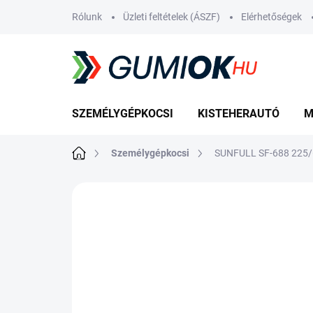
Ugrás
Rólunk
Üzleti feltételek (ÁSZF)
Elérhetőségek
a
fő
tartalomhoz
SZEMÉLYGÉPKOCSI
KISTEHERAUTÓ
M
Kezdőlap
Személygépkocsi
SUNFULL SF-688 225/
Nincs értékelés
Ugrás az értékelé