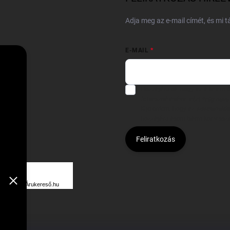
Adja meg az e-mail címét, és mi 
E-MAIL
Hozzájárulok, hogy az általam
felhasználásával a(z)
*cég neve
Kijelentem, hogy az
adatkezelési
hozzájárulásom bármikor viss
Feliratkozás
Á
R
Árukereső.hu
U
K
E