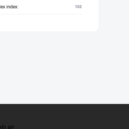
dex index
:
102
VÉLRE