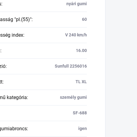
s
:
nyári gumi
asság "pl.(55)"
:
60
esség index
:
V 240 km/h
ő
:
16.00
zió
:
Sunfull 2256016
tt
:
TL XL
mű kategória
:
személy gumi
SF-688
 gumiabroncs
:
igen