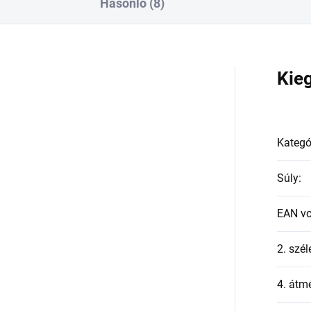
Hasonló (8)
a
Kie
Kategó
Súly
:
EAN v
2. szél
4. átmé