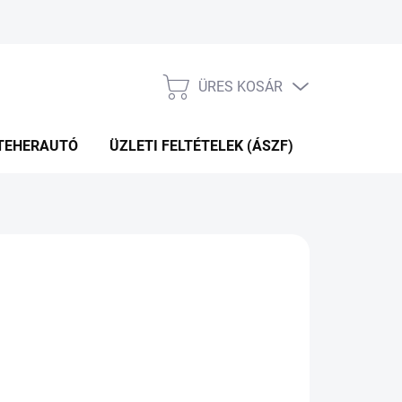
ÜRES KOSÁR
KOSÁR
TEHERAUTÓ
ÜZLETI FELTÉTELEK (ÁSZF)
WEBÁRUHÁ
P+2NA A SZÁLITÁSIG
(>5 DB)
Hozzáadás a kosárhoz