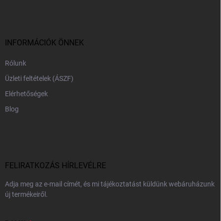
b
l
é
c
INFORMÁCIÓK ÖNNEK
Rólunk
Üzleti feltételek (ÁSZF)
Elérhetőségek
Blog
FELIRATKOZÁS HÍRLEVÉLRE
Adja meg az e-mail címét, és mi tájékoztatást küldünk webáruházunk
új termékeiről.