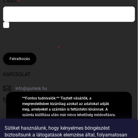
E-MAIL
Hozzájárulok, hogy az általam önként megadott nevem és e-mail
címem felhasználásával a(z)
*cég neve
részemre e-mail útján
hírleveleket, ajánlatokat küldjön. Kijelentem, hogy az
adatkezelési
tájékoztatót
elolvastam. Megértettem, hogy a hozzájárulásom
bármikor visszavonhatom.
Feliratkozás
KAPCSOLAT
info
@
gumiok.hu
**Fontos tudnivalók:** Tisztelt vásárlók, a
+36705429902
megrendelésben kizárólag azokat az adatokat adják
meg, amelyeket a számlán is feltüntetni kívánnak. A
számla kiállítása után már nincs lehetőség módosításra.
Hibás adatok esetén javításra csak a „megrendelés
Á
feldolgozása” státusz alatt van lehetőség! Csak új,
Sütiket használunk, hogy kényelmes böngészést
R
**2023-ban, 2024-ben vagy 2025-ben** gyártott
Árukereső.hu
biztosítsunk a látogatások elemzése által, folyamatosan
U
gumiabroncsokat árusítunk – a gumik **pontos DOT-