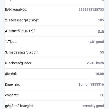
EAN vonalkód
:
6953913128733
2. szélesség "pl.(195)"
:
185
4. átmérő "pl.(R16)"
:
R16
1.Típus
:
nyári gumi
3. magasság "pl.(55)"
:
55
6. sebesség index
:
V 240 km/h
átmérő
:
16.00
Dimenzió
:
Sunfull 1855516
erősített
:
TL
gépjármű kategória
:
személy gumi