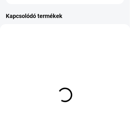
Kapcsolódó termékek
KÜLSŐ RAKTÁR MAX 8 NAP+2NA A
KÜLSŐ RAKTÁR MAX 8 NAP+2NA A
SZÁLITÁSIG
SZÁLITÁSIG
(>5 DB)
(>5 DB)
HANKOOK K137 VENTUS
SAILUN ATREZZO ELITE
EVO 255/40 R18 99Y TL
185/55 R16 83V TL
XL FR BMW
36 623 Ft
70 394 Ft
Kosárba
Kosárba