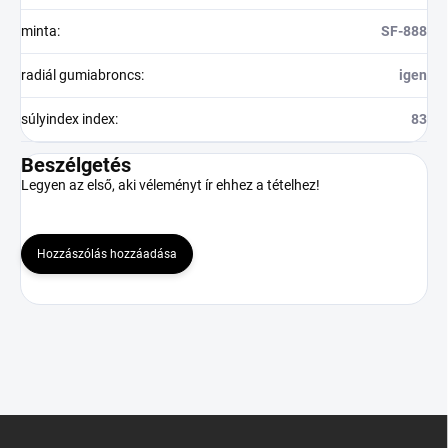
minta
:
SF-888
radiál gumiabroncs
:
igen
súlyindex index
:
83
Beszélgetés
Legyen az első, aki véleményt ír ehhez a tételhez!
Hozzászólás hozzáadása
L
á