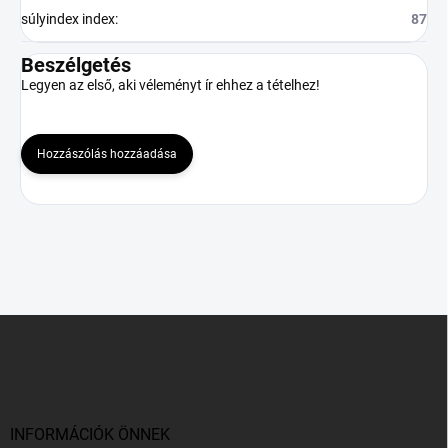
súlyindex index
:
87
Beszélgetés
Legyen az első, aki véleményt ír ehhez a tételhez!
Hozzászólás hozzáadása
L
á
b
l
é
c
INFORMÁCIÓK ÖNNEK