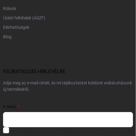
Rólunk
Üzleti feltételek (ÁSZF)
Elérhetőségek
Blog
FELIRATKOZÁS HÍRLEVÉLRE
Adja meg az e-mail címét, és mi tájékoztatást küldünk webáruházunk
új termékeiről.
E-MAIL
Hozzájárulok, hogy az általam önként megadott nevem és e-mail
címem felhasználásával a(z)
*cég neve
részemre e-mail útján