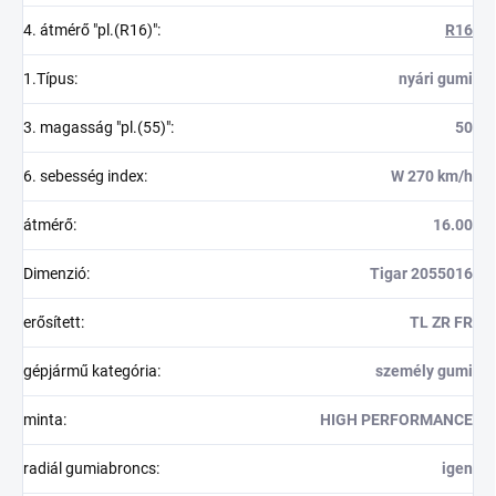
4. átmérő "pl.(R16)"
:
R16
1.Típus
:
nyári gumi
3. magasság "pl.(55)"
:
50
6. sebesség index
:
W 270 km/h
átmérő
:
16.00
Dimenzió
:
Tigar 2055016
erősített
:
TL ZR FR
gépjármű kategória
:
személy gumi
minta
:
HIGH PERFORMANCE
radiál gumiabroncs
:
igen