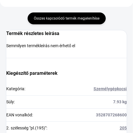
Összes kapcsolódó termék megjelenítése
Termék részletes leírása
Semmilyen termékleírás nem érhető el
Kiegészítő paraméterek
Kategória
:
Személygépkocsi
Súly
:
7.93 kg
EAN vonalkód
:
3528707268600
2. szélesség "pl.(195)"
:
205