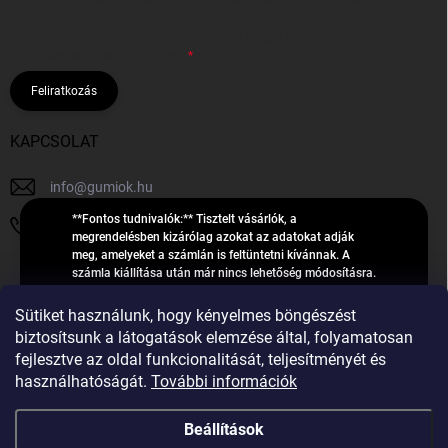
hírleveleket, ajánlatokat küldjön. Kijelentem, hogy az
adatkezelési
tájékoztatót
elolvastam. Megértettem, hogy a hozzájárulásom
bármikor visszavonhatom.
Feliratkozás
KAPCSOLAT
info
@
gumiok.hu
**Fontos tudnivalók:** Tisztelt vásárlók, a
+36705429902
megrendelésben kizárólag azokat az adatokat adják
meg, amelyeket a számlán is feltüntetni kívánnak. A
számla kiállítása után már nincs lehetőség módosításra.
Hibás adatok esetén javításra csak a „megrendelés
Á
feldolgozása” státusz alatt van lehetőség! Csak új,
Sütiket használunk, hogy kényelmes böngészést
R
**2023-ban, 2024-ben vagy 2025-ben** gyártott
Árukereső.hu
biztosítsunk a látogatások elemzése által, folyamatosan
U
gumiabroncsokat árusítunk – a gumik **pontos DOT-
fejlesztve az oldal funkcionalitását, teljesítményét és
számáról nem adunk felvilágosítást**! Köszönjük. A
K
használhatóságát.
További információk
feldolgozás alatt álló nagyszámú megrendelésre
E
tekintettel kérjük, **telefonon ne keressenek minket**. A
R
gumiok
telefonszám **nem szolgál** a megrendelések állapotáról
Beállítások
E
vagy feldolgozásáról való tájékoztatásra. Csak