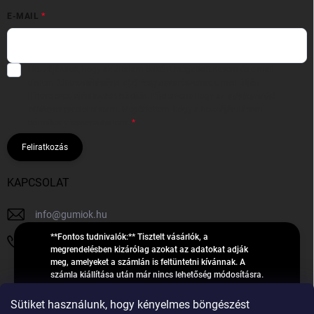
E-MAIL
Hozzájárulok, hogy az általam önként megadott nevem és e-mail
címem felhasználásával a(z)
*cég neve
részemre e-mail útján
hírleveleket, ajánlatokat küldjön. Kijelentem, hogy az
adatkezelési
tájékoztatót
elolvastam. Megértettem, hogy a hozzájárulásom
bármikor visszavonhatom.
Feliratkozás
KAPCSOLAT
info
@
gumiok.hu
**Fontos tudnivalók:** Tisztelt vásárlók, a
+36705429902
megrendelésben kizárólag azokat az adatokat adják
meg, amelyeket a számlán is feltüntetni kívánnak. A
számla kiállítása után már nincs lehetőség módosításra.
Hibás adatok esetén javításra csak a „megrendelés
Á
feldolgozása” státusz alatt van lehetőség! Csak új,
Sütiket használunk, hogy kényelmes böngészést
R
**2023-ban, 2024-ben vagy 2025-ben** gyártott