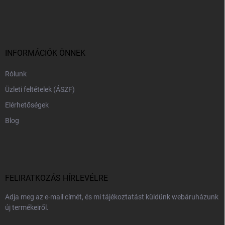
á
b
l
é
c
INFORMÁCIÓK ÖNNEK
Rólunk
Üzleti feltételek (ÁSZF)
Elérhetőségek
Blog
FELIRATKOZÁS HÍRLEVÉLRE
Adja meg az e-mail címét, és mi tájékoztatást küldünk webáruházunk
új termékeiről.