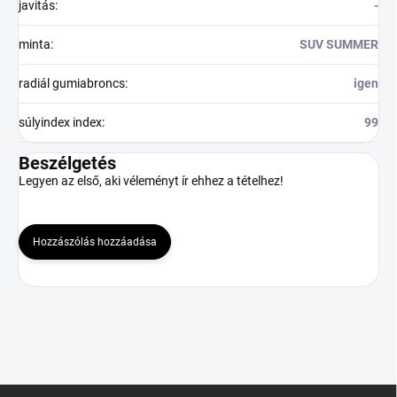
javitás
:
-
minta
:
SUV SUMMER
radiál gumiabroncs
:
igen
súlyindex index
:
99
Beszélgetés
Legyen az első, aki véleményt ír ehhez a tételhez!
Hozzászólás hozzáadása
L