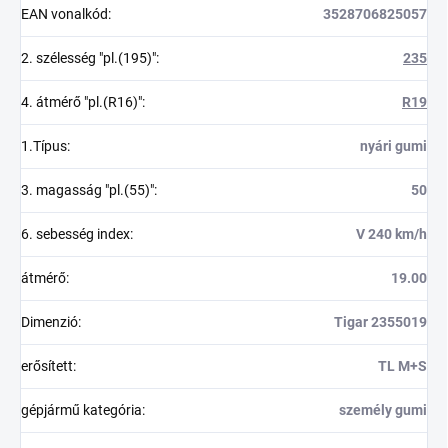
EAN vonalkód
:
3528706825057
2. szélesség "pl.(195)"
:
235
4. átmérő "pl.(R16)"
:
R19
1.Típus
:
nyári gumi
3. magasság "pl.(55)"
:
50
6. sebesség index
:
V 240 km/h
átmérő
:
19.00
Dimenzió
:
Tigar 2355019
erősített
:
TL M+S
gépjármű kategória
:
személy gumi