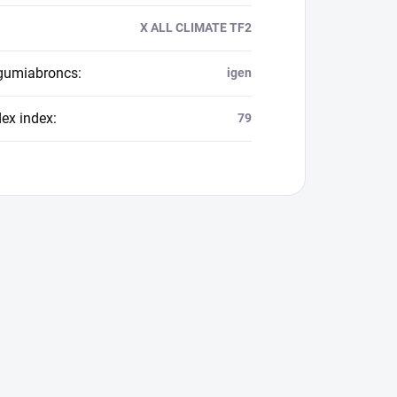
X ALL CLIMATE TF2
 gumiabroncs
:
igen
dex index
:
79