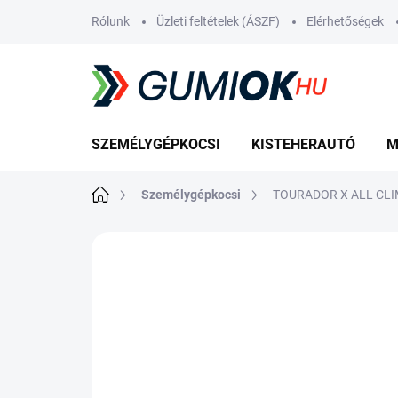
Ugrás
Rólunk
Üzleti feltételek (ÁSZF)
Elérhetőségek
a
fő
tartalomhoz
SZEMÉLYGÉPKOCSI
KISTEHERAUTÓ
M
Kezdőlap
Személygépkocsi
TOURADOR X ALL CLI
Nincs értékelés
Ugrás az értékelé