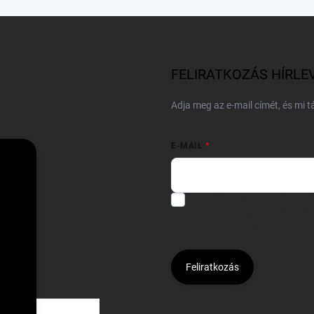
FELIRATKOZÁS HÍRLE
Adja meg az e-mail címét, és mi 
E-MAIL
Hozzájárulok, hogy az általam
felhasználásával a(z)
*cég neve
Kijelentem, hogy az
adatkezelési
hozzájárulásom bármikor viss
Feliratkozás
Á