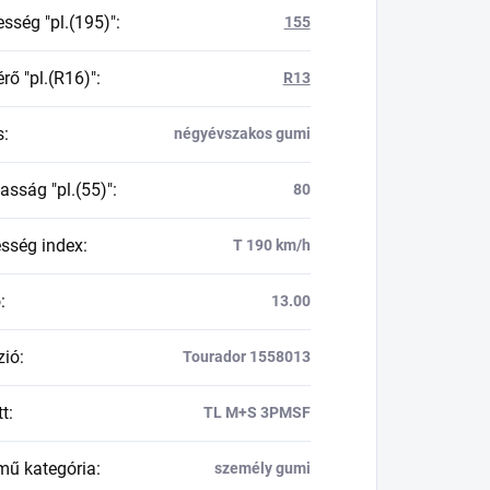
esség "pl.(195)"
:
155
rő "pl.(R16)"
:
R13
s
:
négyévszakos gumi
asság "pl.(55)"
:
80
esség index
:
T 190 km/h
ő
:
13.00
zió
:
Tourador 1558013
tt
:
TL M+S 3PMSF
mű kategória
:
személy gumi