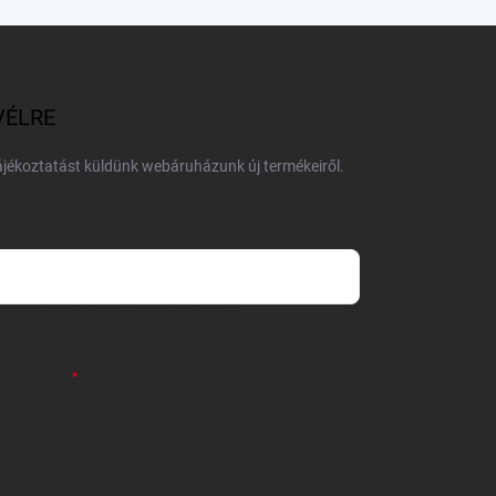
VÉLRE
tájékoztatást küldünk webáruházunk új termékeiről.
 önként megadott nevem és e-mail címem
részemre e-mail útján hírleveleket, ajánlatokat küldjön.
 tájékoztatót
elolvastam. Megértettem, hogy a
zavonhatom.