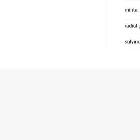
minta
:
radiál
súlyin