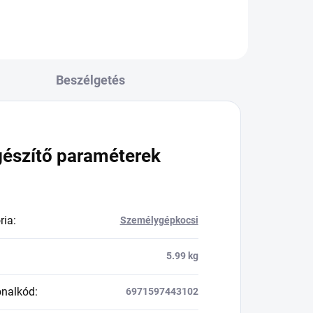
Beszélgetés
gészítő paraméterek
ria
:
Személygépkocsi
5.99 kg
onalkód
:
6971597443102