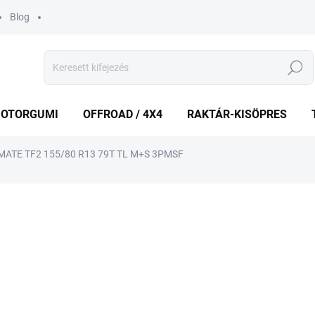
Blog
Keresés
OTORGUMI
OFFROAD / 4X4
RAKTÁR-KISÖPRES
MATE TF2 155/80 R13 79T TL M+S 3PMSF
shez
MÁRKA:
TOURADOR
34 320 Ft
Egységár:
ELFOGYOTT