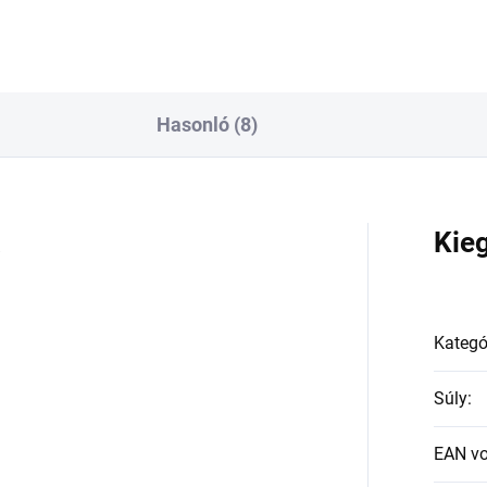
Hasonló (8)
a
Kie
Kategó
Súly
:
EAN v