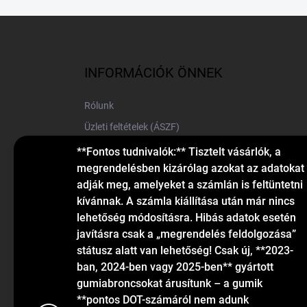
L
á
b
l
INFORMÁCIÓK ÖNNEK
é
c
Rólunk
Üzleti feltételek (ÁSZF)
Elérhetőségek
**Fontos tudnivalók:** Tisztelt vásárlók, a
megrendelésben kizárólag azokat az adatokat
Blog
adják meg, amelyeket a számlán is feltüntetni
kívánnak. A számla kiállítása után már nincs
lehetőség módosításra. Hibás adatok esetén
javításra csak a „megrendelés feldolgozása”
státusz alatt van lehetőség! Csak új, **2023-
ban, 2024-ben vagy 2025-ben** gyártott
gumiabroncsokat árusítunk – a gumik
KAPCSOLAT
**pontos DOT-számáról nem adunk