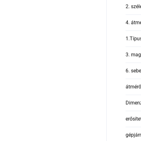
2. szél
4. átmé
1.Típu
3. mag
6. seb
átmér
Dimen
erősíte
gépjár