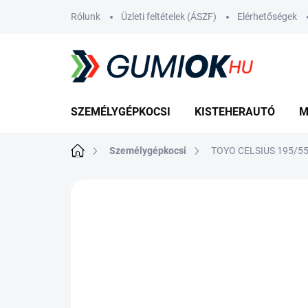
Ugrás
Rólunk
Üzleti feltételek (ÁSZF)
Elérhetőségek
a
fő
tartalomhoz
SZEMÉLYGÉPKOCSI
KISTEHERAUTÓ
M
Kezdőlap
Személygépkocsi
TOYO CELSIUS 195/5
Nincs értékelés
Ugrás az értékelé