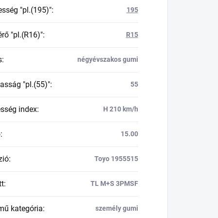
esség "pl.(195)"
:
195
rő "pl.(R16)"
:
R15
s
:
négyévszakos gumi
asság "pl.(55)"
:
55
esség index
:
H 210 km/h
ő
:
15.00
zió
:
Toyo 1955515
tt
:
TL M+S 3PMSF
mű kategória
:
személy gumi