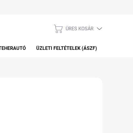
ÜRES KOSÁR
KOSÁR
TEHERAUTÓ
ÜZLETI FELTÉTELEK (ÁSZF)
WEBÁRUHÁ
P+2NAP A SZÁLITÁSIG
(>5 DB)
Hozzáadás a kosárhoz