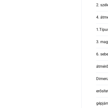
2. szél
4. átmé
1.Típu
3. mag
6. seb
átmér
Dimen
erősíte
gépjár