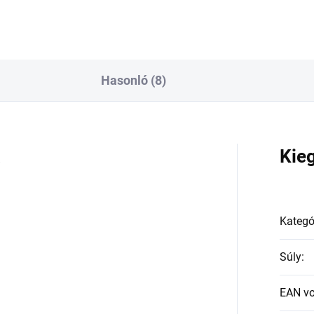
Hasonló (8)
a
Kie
Kategó
Súly
:
EAN v