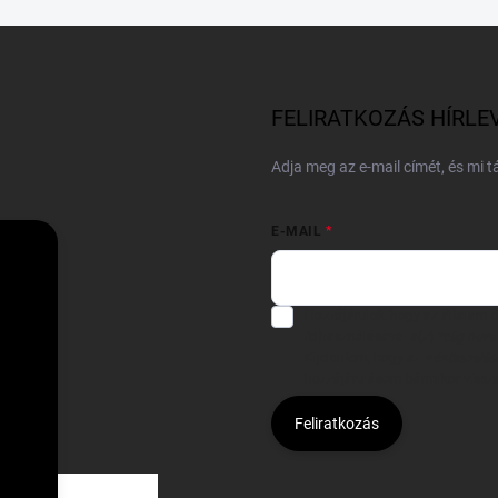
FELIRATKOZÁS HÍRLE
Adja meg az e-mail címét, és mi 
E-MAIL
Hozzájárulok, hogy az általam
felhasználásával a(z)
*cég neve
Kijelentem, hogy az
adatkezelési
hozzájárulásom bármikor viss
Feliratkozás
Á