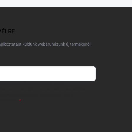
VÉLRE
tájékoztatást küldünk webáruházunk új termékeiről.
 önként megadott nevem és e-mail címem
részemre e-mail útján hírleveleket, ajánlatokat küldjön.
 tájékoztatót
elolvastam. Megértettem, hogy a
zavonhatom.