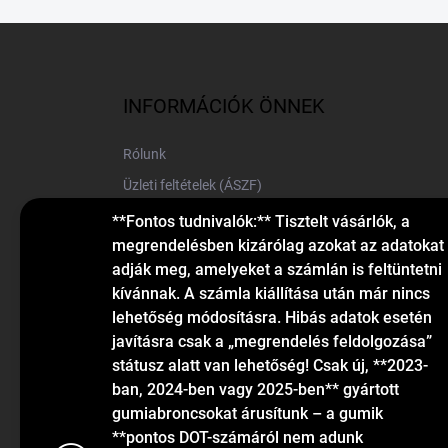
L
á
b
l
INFORMÁCIÓK ÖNNEK
é
c
Rólunk
Üzleti feltételek (ÁSZF)
Elérhetőségek
**Fontos tudnivalók:** Tisztelt vásárlók, a
megrendelésben kizárólag azokat az adatokat
Blog
adják meg, amelyeket a számlán is feltüntetni
kívánnak. A számla kiállítása után már nincs
lehetőség módosításra. Hibás adatok esetén
javításra csak a „megrendelés feldolgozása”
státusz alatt van lehetőség! Csak új, **2023-
ban, 2024-ben vagy 2025-ben** gyártott
gumiabroncsokat árusítunk – a gumik
KAPCSOLAT
**pontos DOT-számáról nem adunk