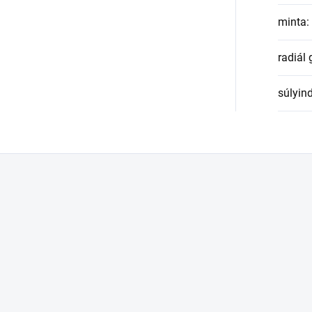
minta
:
radiál
súlyin