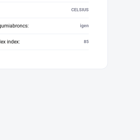
CELSIUS
 gumiabroncs
:
igen
dex index
:
85