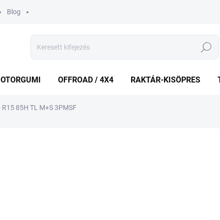
Blog
Keresés
OTORGUMI
OFFROAD / 4X4
RAKTÁR-KISÖPRES
5 R15 85H TL M+S 3PMSF
shez
MÁRKA:
TOYO
35 203 Ft
Egységár:
KÜLSŐ RAKTÁR MAX 3 NA
−
+