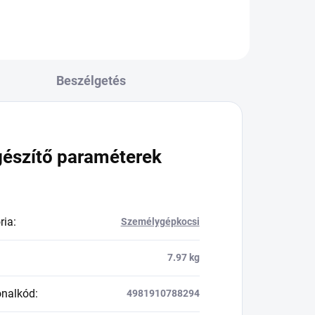
Beszélgetés
gészítő paraméterek
ria
:
Személygépkocsi
7.97 kg
onalkód
:
4981910788294