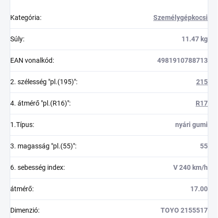
Kategória
:
Személygépkocsi
Súly
:
11.47 kg
EAN vonalkód
:
4981910788713
2. szélesség "pl.(195)"
:
215
4. átmérő "pl.(R16)"
:
R17
1.Típus
:
nyári gumi
3. magasság "pl.(55)"
:
55
6. sebesség index
:
V 240 km/h
átmérő
:
17.00
Dimenzió
:
TOYO 2155517