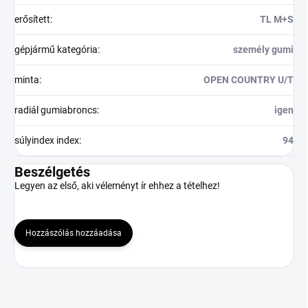
erősített
:
TL M+S
gépjármű kategória
:
személy gumi
minta
:
OPEN COUNTRY U/T
radiál gumiabroncs
:
igen
súlyindex index
:
94
Beszélgetés
Legyen az első, aki véleményt ír ehhez a tételhez!
Hozzászólás hozzáadása