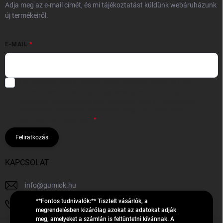
Adja meg az e-mail címét, és mi tájékoztatást küldünk webáruházunk
új termékeiről.
E-MAIL
Hozzájárulok, hogy az általam önként megadott nevem és e-mail
címem felhasználásával a(z)
*cég neve
részemre e-mail útján
hírleveleket, ajánlatokat küldjön. Kijelentem, hogy az
adatkezelési
tájékoztatót
elolvastam. Megértettem, hogy a hozzájárulásom
bármikor visszavonhatom.
Feliratkozás
KAPCSOLAT
info
@
gumiok.hu
**Fontos tudnivalók:** Tisztelt vásárlók, a
+36705429902
megrendelésben kizárólag azokat az adatokat adják
meg, amelyeket a számlán is feltüntetni kívánnak. A