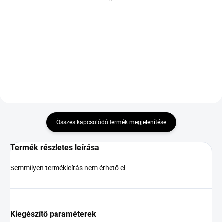
87W TL M+S 3PMSF XL
38 949 Ft
24 674 Ft
Kosárba
Kosárba
Összes kapcsolódó termék megjelenítése
Termék részletes leírása
Semmilyen termékleírás nem érhető el
Kiegészítő paraméterek