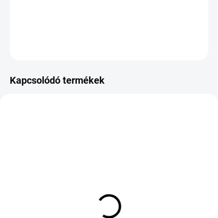
−
+
Hozzáadás a kosárhoz
KÉRDÉS
Kapcsolódó termékek
KÜLSŐ RAKTÁR MAX 8 NAP+2NA A
KÜLSŐ RAKTÁR MAX 8 NAP+2NA A
SZÁLITÁSIG
SZÁLITÁSIG
(>5 DB)
(>5 DB)
RIKEN SUMMER 3 SUV
GOODRIDE ALL SEASON
215/70 R16 100H TL FR
ELITE Z-401 215/40 R17