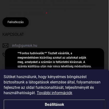
hírleveleket, ajánlatokat küldjön. Kijelentem, hogy az
adatkezelési
tájékoztatót
elolvastam. Megértettem, hogy a hozzájárulásom
bármikor visszavonhatom.
Feliratkozás
KAPCSOLAT
info
@
gumiok.hu
**Fontos tudnivalók:** Tisztelt vásárlók, a
+36705429902
megrendelésben kizárólag azokat az adatokat adják
meg, amelyeket a számlán is feltüntetni kívánnak. A
számla kiállítása után már nincs lehetőség módosításra.
Hibás adatok esetén javításra csak a „megrendelés
Á
feldolgozása” státusz alatt van lehetőség! Csak új,
Sütiket használunk, hogy kényelmes böngészést
R
**2023-ban, 2024-ben vagy 2025-ben** gyártott
Árukereső.hu
biztosítsunk a látogatások elemzése által, folyamatosan
U
gumiabroncsokat árusítunk – a gumik **pontos DOT-
fejlesztve az oldal funkcionalitását, teljesítményét és
számáról nem adunk felvilágosítást**! Köszönjük. A
K
használhatóságát.
További információk
feldolgozás alatt álló nagyszámú megrendelésre
E
tekintettel kérjük, **telefonon ne keressenek minket**. A
R
gumiok
telefonszám **nem szolgál** a megrendelések állapotáról
Beállítások
E
vagy feldolgozásáról való tájékoztatásra. Csak