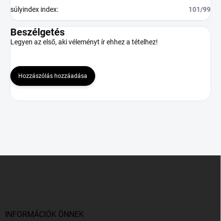
súlyindex index
:
101/99
Beszélgetés
Legyen az első, aki véleményt ír ehhez a tételhez!
Hozzászólás hozzáadása
L
á
b
l
é
c
INFORMÁCIÓK ÖNNEK