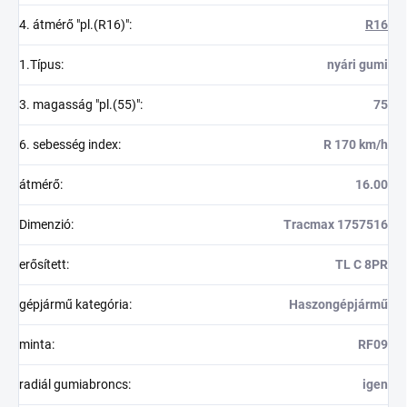
4. átmérő "pl.(R16)"
:
R16
1.Típus
:
nyári gumi
3. magasság "pl.(55)"
:
75
6. sebesség index
:
R 170 km/h
átmérő
:
16.00
Dimenzió
:
Tracmax 1757516
erősített
:
TL C 8PR
gépjármű kategória
:
Haszongépjármű
minta
:
RF09
radiál gumiabroncs
:
igen