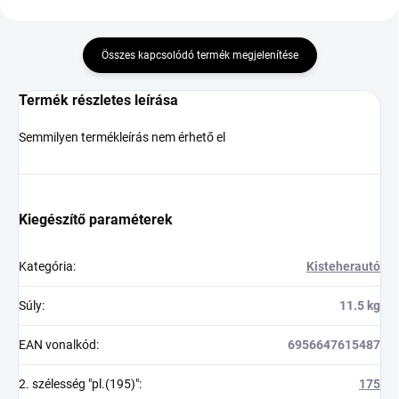
Összes kapcsolódó termék megjelenítése
Termék részletes leírása
Semmilyen termékleírás nem érhető el
Kiegészítő paraméterek
Kategória
:
Kisteherautó
Súly
:
11.5 kg
EAN vonalkód
:
6956647615487
2. szélesség "pl.(195)"
:
175