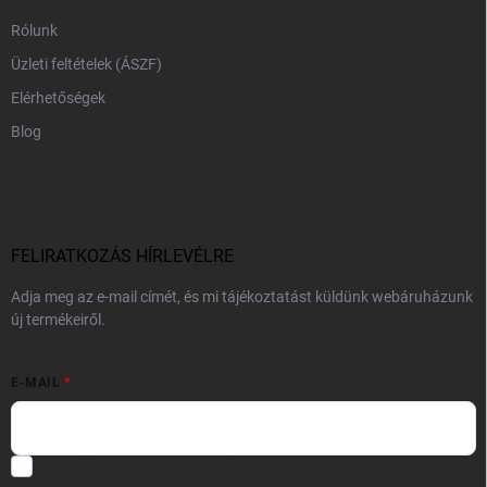
Rólunk
Üzleti feltételek (ÁSZF)
Elérhetőségek
Blog
FELIRATKOZÁS HÍRLEVÉLRE
Adja meg az e-mail címét, és mi tájékoztatást küldünk webáruházunk
új termékeiről.
E-MAIL
Hozzájárulok, hogy az általam önként megadott nevem és e-mail
címem felhasználásával a(z)
*cég neve
részemre e-mail útján