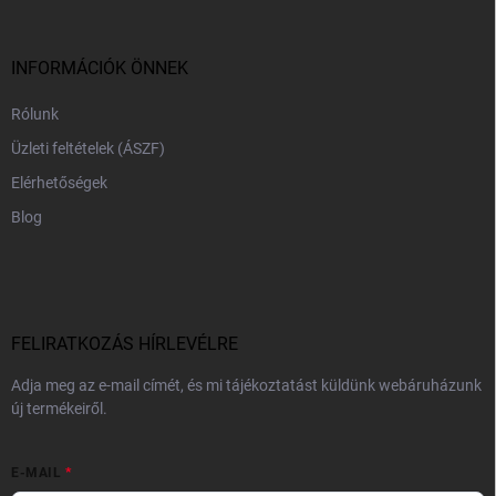
l
é
c
INFORMÁCIÓK ÖNNEK
Rólunk
Üzleti feltételek (ÁSZF)
Elérhetőségek
Blog
FELIRATKOZÁS HÍRLEVÉLRE
Adja meg az e-mail címét, és mi tájékoztatást küldünk webáruházunk
új termékeiről.
E-MAIL