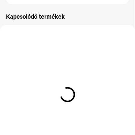
Kapcsolódó termékek
KÜLSŐ RAKTÁR MAX 3 NAP+2NAP A
KÜLSŐ RAKTÁR MAX 1 NAP+2NAP A
SZÁLITÁSIG
SZÁLITÁSIG
(>5 DB)
(>5 DB)
Michelin Pilot Sport 4 S
FULDA SPORT CONTROL
Acoustic BLE T2 XL
2 225/55 R17 101Y TL
295/30 ZR21 102Y
XL FP
184 861 Ft
47 008 Ft
Kosárba
Kosárba