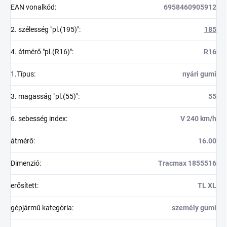
EAN vonalkód
:
6958460905912
2. szélesség "pl.(195)"
:
185
4. átmérő "pl.(R16)"
:
R16
1.Típus
:
nyári gumi
3. magasság "pl.(55)"
:
55
6. sebesség index
:
V 240 km/h
átmérő
:
16.00
Dimenzió
:
Tracmax 1855516
erősített
:
TL XL
gépjármű kategória
:
személy gumi