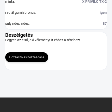
minta
:
X PRIVILO TX-2
radiál gumiabroncs
:
igen
súlyindex index
:
87
Beszélgetés
Legyen az első, aki véleményt ír ehhez a tételhez!
Hozzászólás hozzáadása
L
á
b