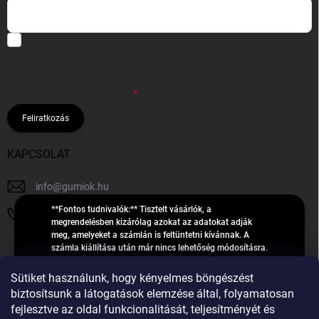
Hozzájárulok, hogy az általam önként megadott nevem és e-mail
címem felhasználásával a(z)
*cég neve
részemre e-mail útján
hírleveleket, ajánlatokat küldjön. Kijelentem, hogy az
adatkezelési
tájékoztatót
elolvastam. Megértettem, hogy a hozzájárulásom
bármikor visszavonhatom.
Feliratkozás
KAPCSOLAT
info
@
gumiok.hu
**Fontos tudnivalók:** Tisztelt vásárlók, a
+36705429902
megrendelésben kizárólag azokat az adatokat adják
meg, amelyeket a számlán is feltüntetni kívánnak. A
számla kiállítása után már nincs lehetőség módosításra.
Hibás adatok esetén javításra csak a „megrendelés
Á
feldolgozása” státusz alatt van lehetőség! Csak új,
Sütiket használunk, hogy kényelmes böngészést
R
**2023-ban, 2024-ben vagy 2025-ben** gyártott
Árukereső.hu
biztosítsunk a látogatások elemzése által, folyamatosan
U
gumiabroncsokat árusítunk – a gumik **pontos DOT-
fejlesztve az oldal funkcionalitását, teljesítményét és
számáról nem adunk felvilágosítást**! Köszönjük. A
K