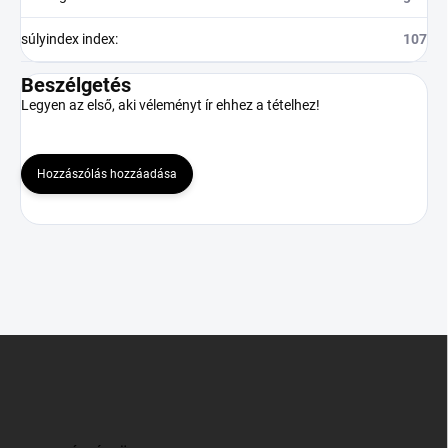
súlyindex index
:
107
Beszélgetés
Legyen az első, aki véleményt ír ehhez a tételhez!
Hozzászólás hozzáadása
L
á
b
l
é