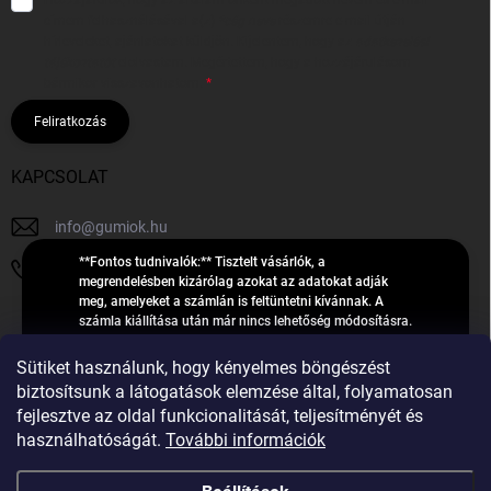
címem felhasználásával a(z)
*cég neve
részemre e-mail útján
hírleveleket, ajánlatokat küldjön. Kijelentem, hogy az
adatkezelési
tájékoztatót
elolvastam. Megértettem, hogy a hozzájárulásom
bármikor visszavonhatom.
Feliratkozás
KAPCSOLAT
info
@
gumiok.hu
**Fontos tudnivalók:** Tisztelt vásárlók, a
+36705429902
megrendelésben kizárólag azokat az adatokat adják
meg, amelyeket a számlán is feltüntetni kívánnak. A
számla kiállítása után már nincs lehetőség módosításra.
Hibás adatok esetén javításra csak a „megrendelés
Á
feldolgozása” státusz alatt van lehetőség! Csak új,
Sütiket használunk, hogy kényelmes böngészést
R
**2023-ban, 2024-ben vagy 2025-ben** gyártott
Árukereső.hu
biztosítsunk a látogatások elemzése által, folyamatosan
U
gumiabroncsokat árusítunk – a gumik **pontos DOT-
fejlesztve az oldal funkcionalitását, teljesítményét és
számáról nem adunk felvilágosítást**! Köszönjük. A
K
használhatóságát.
További információk
feldolgozás alatt álló nagyszámú megrendelésre
E
tekintettel kérjük, **telefonon ne keressenek minket**. A
R
gumiok
telefonszám **nem szolgál** a megrendelések állapotáról