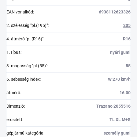
EAN vonalkód
:
6938112623326
2. szélesség "pl.(195)"
:
205
4. átmérő "pl.(R16)"
:
R16
1.Típus
:
nyári gumi
3. magasság "pl.(55)"
:
55
6. sebesség index
:
W 270 km/h
átmérő
:
16.00
Dimenzió
:
Trazano 2055516
erősített
:
TL XL M+S
gépjármű kategória
:
személy gumi