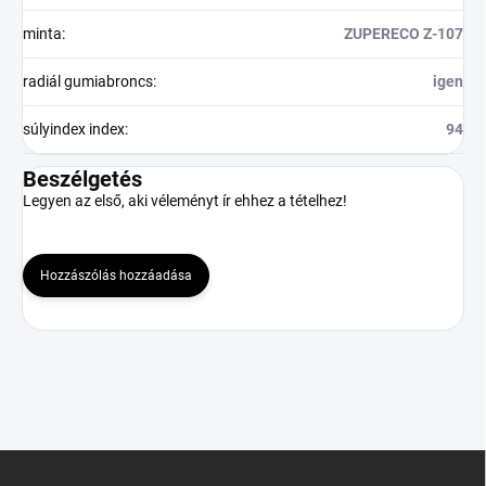
minta
:
ZUPERECO Z-107
radiál gumiabroncs
:
igen
súlyindex index
:
94
Beszélgetés
Legyen az első, aki véleményt ír ehhez a tételhez!
Hozzászólás hozzáadása
L
á