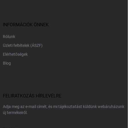
b
l
é
c
INFORMÁCIÓK ÖNNEK
Rólunk
Üzleti feltételek (ÁSZF)
Elérhetőségek
Blog
FELIRATKOZÁS HÍRLEVÉLRE
Adja meg az e-mail címét, és mi tájékoztatást küldünk webáruházunk
új termékeiről.