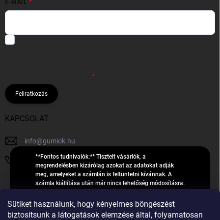
E-MAIL
Hozzájárulok, hogy az általam önként megadott nevem és e-mail
címem felhasználásával a(z)
*cég neve
részemre e-mail útján
hírleveleket, ajánlatokat küldjön. Kijelentem, hogy az
adatkezelési
tájékoztatót
elolvastam. Megértettem, hogy a hozzájárulásom
bármikor visszavonhatom.
Feliratkozás
KAPCSOLAT
info
@
gumiok.hu
**Fontos tudnivalók:** Tisztelt vásárlók, a
+36705429902
megrendelésben kizárólag azokat az adatokat adják
meg, amelyeket a számlán is feltüntetni kívánnak. A
számla kiállítása után már nincs lehetőség módosításra.
Hibás adatok esetén javításra csak a „megrendelés
Á
feldolgozása” státusz alatt van lehetőség! Csak új,
Sütiket használunk, hogy kényelmes böngészést
R
**2023-ban, 2024-ben vagy 2025-ben** gyártott
Árukereső.hu
biztosítsunk a látogatások elemzése által, folyamatosan
U
gumiabroncsokat árusítunk – a gumik **pontos DOT-