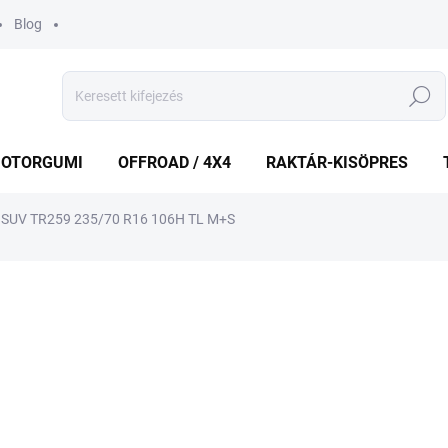
Blog
Keresés
OTORGUMI
OFFROAD / 4X4
RAKTÁR-KISÖPRES
SUV TR259 235/70 R16 106H TL M+S
shez
MÁRKA:
TRIANGLE
31 001 Ft
Egységár:
KÜLSŐ RAKTÁR MAX 1 NA
−
+