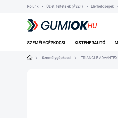
Ugrás
Rólunk
Üzleti feltételek (ÁSZF)
Elérhetőségek
a
fő
tartalomhoz
SZEMÉLYGÉPKOCSI
KISTEHERAUTÓ
M
Kezdőlap
Személygépkocsi
TRIANGLE ADVANTEX 
Nincs értékelés
Ugrás az értékelé