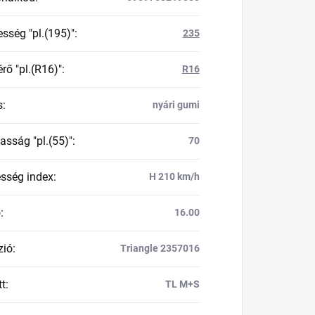
esség "pl.(195)"
:
235
rő "pl.(R16)"
:
R16
s
:
nyári gumi
asság "pl.(55)"
:
70
esség index
:
H 210 km/h
ő
:
16.00
zió
:
Triangle 2357016
tt
:
TL M+S