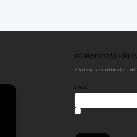
FELIRATKOZÁS HÍRLE
Adja meg az e-mail címét, és mi 
E-MAIL
Hozzájárulok, hogy az általam
felhasználásával a(z)
*cég neve
Kijelentem, hogy az
adatkezelési
hozzájárulásom bármikor viss