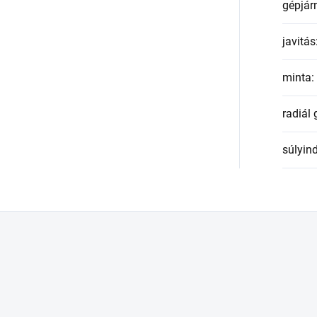
gépjár
javitás
minta
:
radiál
súlyin