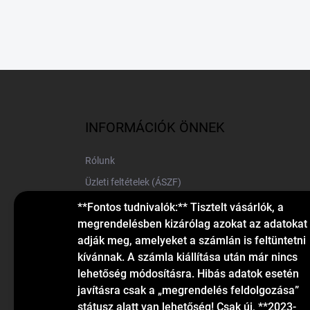
L
á
b
l
INFORMÁCIÓK ÖNNEK
é
c
Rólunk
Üzleti feltételek (ÁSZF)
Elérhetőségek
**Fontos tudnivalók:** Tisztelt vásárlók, a
megrendelésben kizárólag azokat az adatokat
Blog
adják meg, amelyeket a számlán is feltüntetni
kívánnak. A számla kiállítása után már nincs
lehetőség módosításra. Hibás adatok esetén
javításra csak a „megrendelés feldolgozása”
státusz alatt van lehetőség! Csak új, **2023-