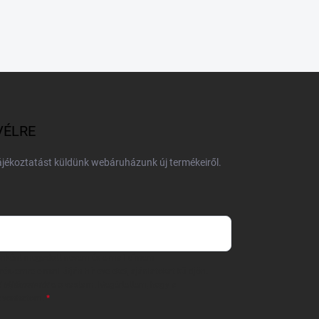
VÉLRE
tájékoztatást küldünk webáruházunk új termékeiről.
 önként megadott nevem és e-mail címem
részemre e-mail útján hírleveleket, ajánlatokat küldjön.
 tájékoztatót
elolvastam. Megértettem, hogy a
zavonhatom.