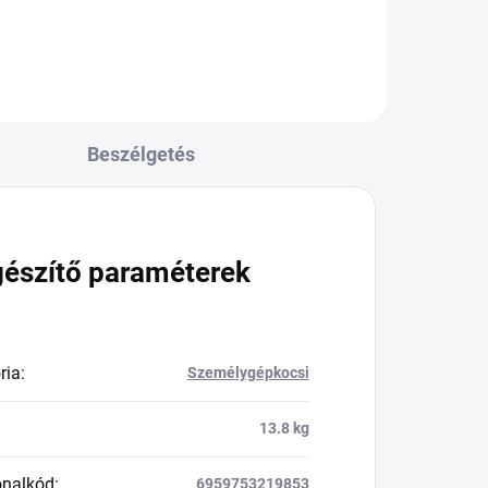
Beszélgetés
gészítő paraméterek
ria
:
Személygépkocsi
13.8 kg
onalkód
:
6959753219853