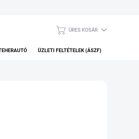
ÜRES KOSÁR
KOSÁR
TEHERAUTÓ
ÜZLETI FELTÉTELEK (ÁSZF)
WEBÁRUHÁ
P+2NAP A SZÁLITÁSIG
(4 DB)
Hozzáadás a kosárhoz