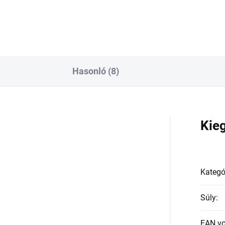
Hasonló (8)
a
Kie
Kategó
Súly
:
EAN v