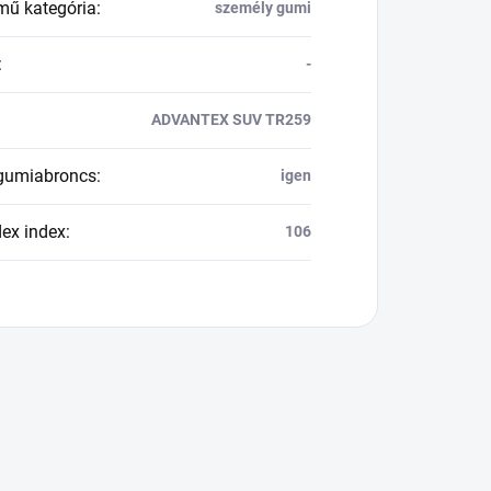
mű kategória
:
személy gumi
:
-
ADVANTEX SUV TR259
 gumiabroncs
:
igen
dex index
:
106