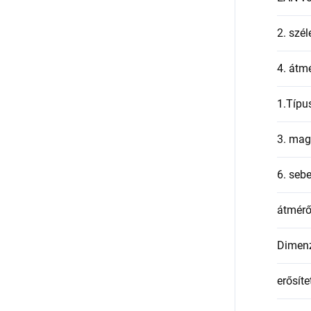
2. szél
4. átmé
1.Típu
3. mag
6. seb
átmér
Dimen
erősíte