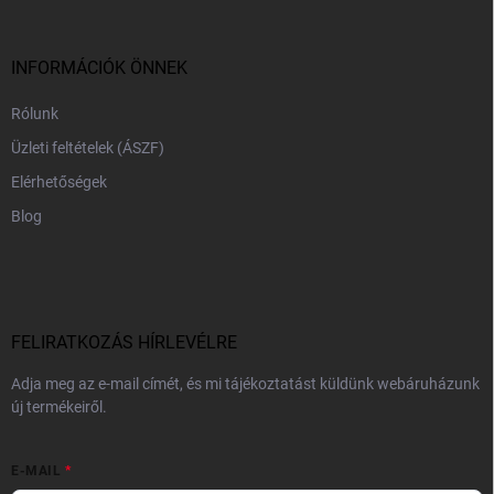
l
é
c
INFORMÁCIÓK ÖNNEK
Rólunk
Üzleti feltételek (ÁSZF)
Elérhetőségek
Blog
FELIRATKOZÁS HÍRLEVÉLRE
Adja meg az e-mail címét, és mi tájékoztatást küldünk webáruházunk
új termékeiről.
E-MAIL