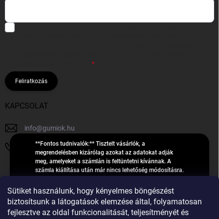
Hozzájárulok, hogy az általam önként megadott nevem és e-mail
címem felhasználásával a(z)
*cég neve
részemre e-mail útján
hírleveleket, ajánlatokat küldjön. Kijelentem, hogy az
adatkezelési
tájékoztatót
elolvastam. Megértettem, hogy a hozzájárulásom
bármikor visszavonhatom.
Feliratkozás
KAPCSOLAT
info
@
gumiok.hu
**Fontos tudnivalók:** Tisztelt vásárlók, a
+36705429902
megrendelésben kizárólag azokat az adatokat adják
meg, amelyeket a számlán is feltüntetni kívánnak. A
számla kiállítása után már nincs lehetőség módosításra.
Hibás adatok esetén javításra csak a „megrendelés
Á
feldolgozása” státusz alatt van lehetőség! Csak új,
Sütiket használunk, hogy kényelmes böngészést
R
**2023-ban, 2024-ben vagy 2025-ben** gyártott
Árukereső.hu
biztosítsunk a látogatások elemzése által, folyamatosan
U
gumiabroncsokat árusítunk – a gumik **pontos DOT-
fejlesztve az oldal funkcionalitását, teljesítményét és
számáról nem adunk felvilágosítást**! Köszönjük. A
K