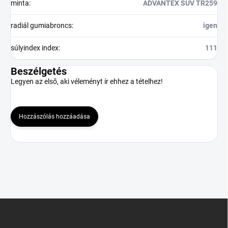
minta
:
ADVANTEX SUV TR259
radiál gumiabroncs
:
igen
súlyindex index
:
111
Beszélgetés
Legyen az első, aki véleményt ír ehhez a tételhez!
Hozzászólás hozzáadása
L
á
b