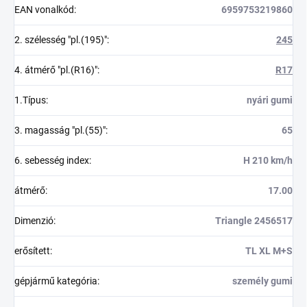
EAN vonalkód
:
6959753219860
2. szélesség "pl.(195)"
:
245
4. átmérő "pl.(R16)"
:
R17
1.Típus
:
nyári gumi
3. magasság "pl.(55)"
:
65
6. sebesség index
:
H 210 km/h
átmérő
:
17.00
Dimenzió
:
Triangle 2456517
erősített
:
TL XL M+S
gépjármű kategória
:
személy gumi