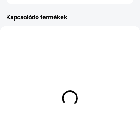
Kapcsolódó termékek
KÜLSŐ RAKTÁR MAX 3 NAP+2NAP A
KÜLSŐ RAKTÁR MAX 3 NAP+2NAP A
SZÁLITÁSIG
SZÁLITÁSIG
(>5 DB)
(>5 DB)
SEBRING SUMMER 3
SEBRING SUMMER 3
215/45 R17 87V TL FSL
205/40 R17 84W TL FSL
XL ZR
23 506 Ft
22 537 Ft
Kosárba
Kosárba