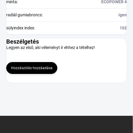
minta
:
ECOPOWER 4
radiál gumiabroncs
:
igen
súlyindex index
:
102
Beszélgetés
Legyen az első, aki véleményt ír ehhez a tételhez!
Hozzászólás hozzáadása
L
á
b