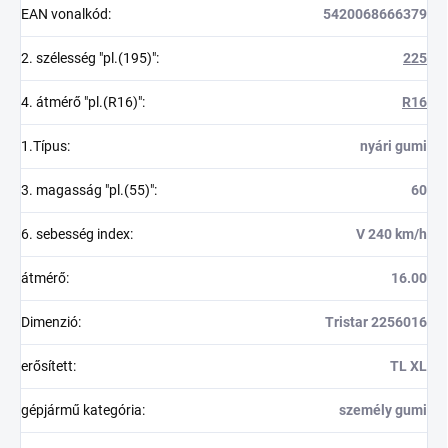
EAN vonalkód
:
5420068666379
2. szélesség "pl.(195)"
:
225
4. átmérő "pl.(R16)"
:
R16
1.Típus
:
nyári gumi
3. magasság "pl.(55)"
:
60
6. sebesség index
:
V 240 km/h
átmérő
:
16.00
Dimenzió
:
Tristar 2256016
erősített
:
TL XL
gépjármű kategória
:
személy gumi