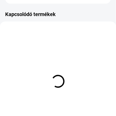
Kapcsolódó termékek
KÜLSŐ RAKTÁR MAX 8 NAP+2NA A
KÜLSŐ RAKTÁR MAX 3 NAP+2NAP A
SZÁLITÁSIG
SZÁLITÁSIG
(>5 DB)
(>5 DB)
COOPER TIRES SUMMER
GOODRIDE ZUPERECO Z-
275/40 R20 106Y TL XL
107 155/65 R13 73T TL
EVR FP
20 376 Ft
82 938 Ft
Kosárba
Kosárba