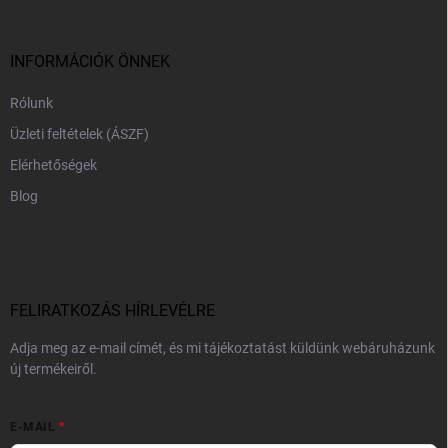
l
é
c
INFORMÁCIÓK ÖNNEK
Rólunk
Üzleti feltételek (ÁSZF)
Elérhetőségek
Blog
FELIRATKOZÁS HÍRLEVÉLRE
Adja meg az e-mail címét, és mi tájékoztatást küldünk webáruházunk
új termékeiről.
E-MAIL