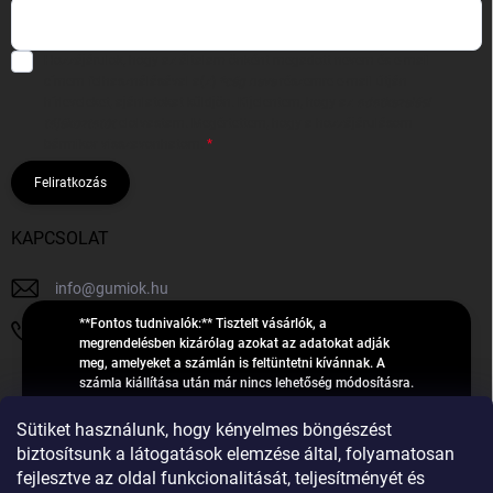
Hozzájárulok, hogy az általam önként megadott nevem és e-mail
címem felhasználásával a(z)
*cég neve
részemre e-mail útján
hírleveleket, ajánlatokat küldjön. Kijelentem, hogy az
adatkezelési
tájékoztatót
elolvastam. Megértettem, hogy a hozzájárulásom
bármikor visszavonhatom.
Feliratkozás
KAPCSOLAT
info
@
gumiok.hu
**Fontos tudnivalók:** Tisztelt vásárlók, a
+36705429902
megrendelésben kizárólag azokat az adatokat adják
meg, amelyeket a számlán is feltüntetni kívánnak. A
számla kiállítása után már nincs lehetőség módosításra.
Hibás adatok esetén javításra csak a „megrendelés
Á
feldolgozása” státusz alatt van lehetőség! Csak új,
Sütiket használunk, hogy kényelmes böngészést
R
**2023-ban, 2024-ben vagy 2025-ben** gyártott
Árukereső.hu
biztosítsunk a látogatások elemzése által, folyamatosan
U
gumiabroncsokat árusítunk – a gumik **pontos DOT-
fejlesztve az oldal funkcionalitását, teljesítményét és
számáról nem adunk felvilágosítást**! Köszönjük. A
K