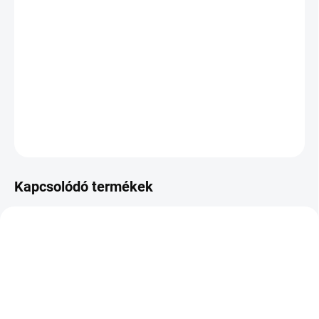
KÉZBESÍTÉS:
2026.8.12
−
+
Hozzáadás a kosárhoz
DOT:2026
KÉRDÉS
Kapcsolódó termékek