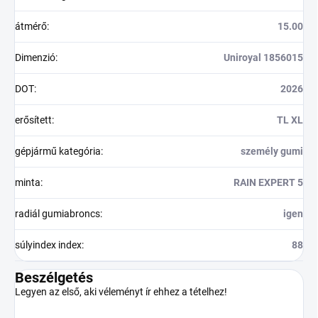
átmérő
:
15.00
Dimenzió
:
Uniroyal 1856015
DOT
:
2026
erősített
:
TL XL
gépjármű kategória
:
személy gumi
minta
:
RAIN EXPERT 5
radiál gumiabroncs
:
igen
súlyindex index
:
88
Beszélgetés
Legyen az első, aki véleményt ír ehhez a tételhez!