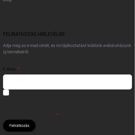
FELIRATKOZÁS HÍRLEVÉLRE
Adja meg az e-mail címét, és mi tájékoztatást küldünk webáruházunk
új termékeiről.
E-MAIL
Hozzájárulok, hogy az általam önként megadott nevem és e-mail
címem felhasználásával a(z)
*cég neve
részemre e-mail útján
hírleveleket, ajánlatokat küldjön. Kijelentem, hogy az
adatkezelési
tájékoztatót
elolvastam. Megértettem, hogy a hozzájárulásom
bármikor visszavonhatom.
Feliratkozás