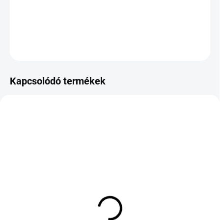
−
+
Hozzáadás a kosárhoz
KÉRDÉS
Kapcsolódó termékek
KÜLSŐ RAKTÁR MAX5 NAP+2NAP A
KÜLSŐ RAKTÁR MAX 8 NAP+2NA A
SZÁLITÁSIG
SZÁLITÁSIG
(>5 DB)
(>5 DB)
PETLAS PRIME
ROADX RX MOTION
COMFORT 195/65 R15
DU71 245/40 R20 99Y TL