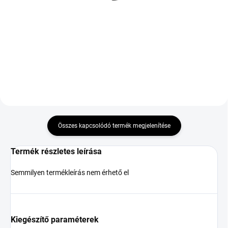
91
XL
20 704 Ft
42 134 Ft
Kosárba
Kosárba
Összes kapcsolódó termék megjelenítése
Termék részletes leírása
Semmilyen termékleírás nem érhető el
Kiegészítő paraméterek