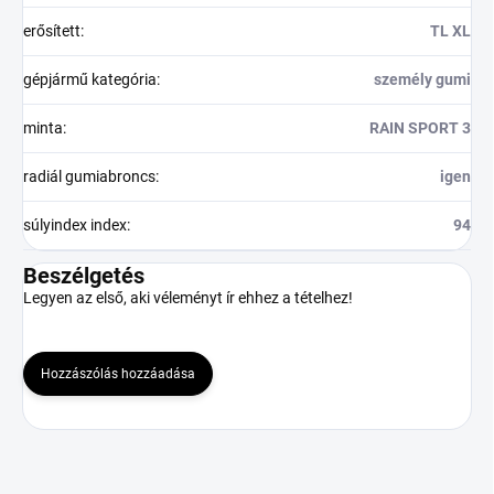
erősített
:
TL XL
gépjármű kategória
:
személy gumi
minta
:
RAIN SPORT 3
radiál gumiabroncs
:
igen
súlyindex index
:
94
Beszélgetés
Legyen az első, aki véleményt ír ehhez a tételhez!
Hozzászólás hozzáadása