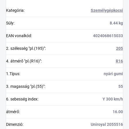
Kategória
:
Személygépkocsi
Súly
:
8.44 kg
EAN vonalkód
:
4024068615033
2. szélesség "pl.(195)"
:
205
4. átmérő "pl.(R16)"
:
R16
1.Típus
:
nyári gumi
3. magasság "pl.(55)"
:
55
6. sebesség index
:
Y 300 km/h
átmérő
:
16.00
Dimenzió
:
Uniroyal 2055516