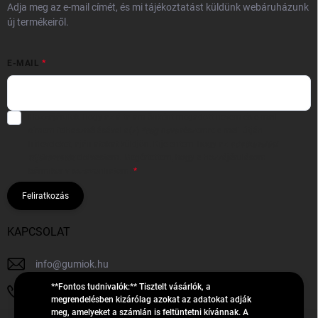
Adja meg az e-mail címét, és mi tájékoztatást küldünk webáruházunk
új termékeiről.
E-MAIL
Hozzájárulok, hogy az általam önként megadott nevem és e-mail
címem felhasználásával a(z)
*cég neve
részemre e-mail útján
hírleveleket, ajánlatokat küldjön. Kijelentem, hogy az
adatkezelési
tájékoztatót
elolvastam. Megértettem, hogy a hozzájárulásom
bármikor visszavonhatom.
Feliratkozás
KAPCSOLAT
info
@
gumiok.hu
**Fontos tudnivalók:** Tisztelt vásárlók, a
+36705429902
megrendelésben kizárólag azokat az adatokat adják
meg, amelyeket a számlán is feltüntetni kívánnak. A