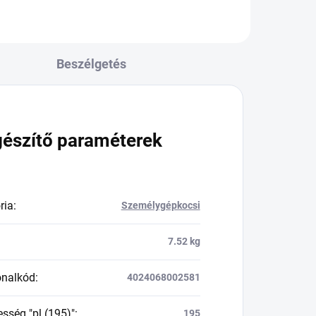
Beszélgetés
gészítő paraméterek
ria
:
Személygépkocsi
7.52 kg
onalkód
:
4024068002581
esség "pl.(195)"
:
195