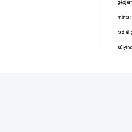
gépjár
minta
:
radiál
súlyin