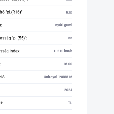
rő "pl.(R16)"
:
R16
s
:
nyári gumi
asság "pl.(55)"
:
55
esség index
:
H 210 km/h
ő
:
16.00
zió
:
Uniroyal 1955516
2024
tt
:
TL