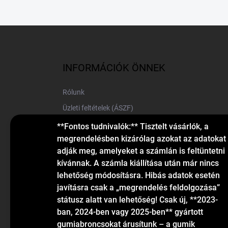
L
á
b
l
INFORMÁCIÓK ÖNNEK
é
c
Rólunk
Üzleti feltételek (ÁSZF)
Elérhetőségek
**Fontos tudnivalók:** Tisztelt vásárlók, a
megrendelésben kizárólag azokat az adatokat
Blog
adják meg, amelyeket a számlán is feltüntetni
kívánnak. A számla kiállítása után már nincs
lehetőség módosításra. Hibás adatok esetén
javításra csak a „megrendelés feldolgozása”
státusz alatt van lehetőség! Csak új, **2023-
ban, 2024-ben vagy 2025-ben** gyártott
gumiabroncsokat árusítunk – a gumik