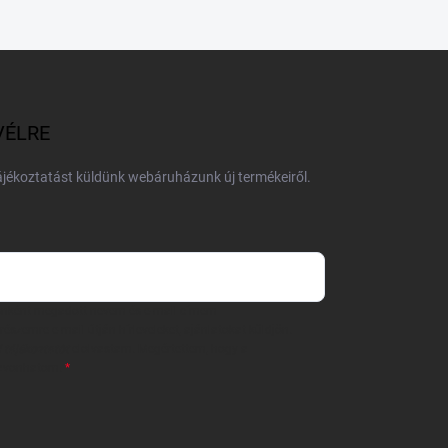
VÉLRE
tájékoztatást küldünk webáruházunk új termékeiről.
 önként megadott nevem és e-mail címem
részemre e-mail útján hírleveleket, ajánlatokat küldjön.
 tájékoztatót
elolvastam. Megértettem, hogy a
zavonhatom.