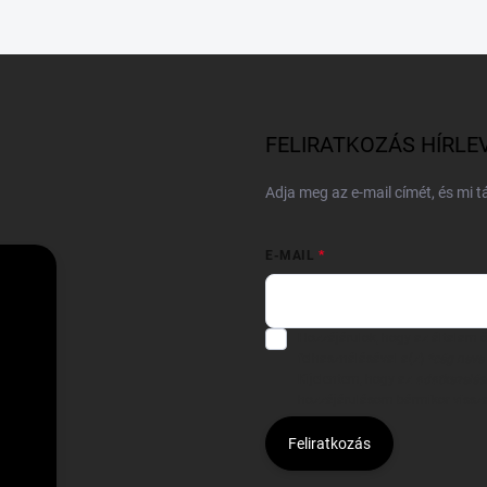
FELIRATKOZÁS HÍRLE
Adja meg az e-mail címét, és mi 
E-MAIL
Hozzájárulok, hogy az általam
felhasználásával a(z)
*cég neve
Kijelentem, hogy az
adatkezelési
hozzájárulásom bármikor viss
Feliratkozás