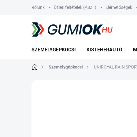
Ugrás
Rólunk
Üzleti feltételek (ÁSZF)
Elérhetőségek
a
fő
tartalomhoz
SZEMÉLYGÉPKOCSI
KISTEHERAUTÓ
M
Kezdőlap
Személygépkocsi
UNIROYAL RAIN SPORT
Nincs értékelés
Ugrás az értékelé