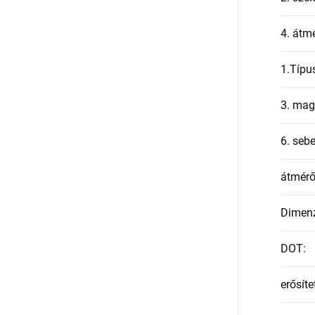
4. átmé
1.Típu
3. mag
6. seb
átmér
Dimen
DOT
:
erősíte