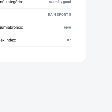
mű kategória
:
személy gumi
RAIN SPORT 5
 gumiabroncs
:
igen
dex index
:
87