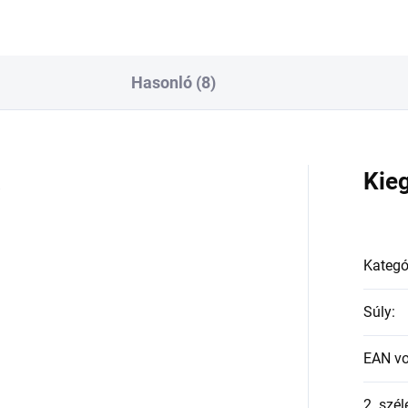
Hasonló (8)
a
Kie
Kategó
Súly
:
EAN v
2. szél