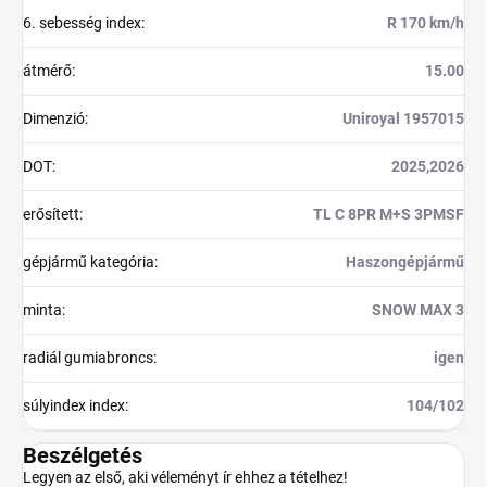
6. sebesség index
:
R 170 km/h
átmérő
:
15.00
Dimenzió
:
Uniroyal 1957015
DOT
:
2025,2026
erősített
:
TL C 8PR M+S 3PMSF
gépjármű kategória
:
Haszongépjármű
minta
:
SNOW MAX 3
radiál gumiabroncs
:
igen
súlyindex index
:
104/102
Beszélgetés
Legyen az első, aki véleményt ír ehhez a tételhez!