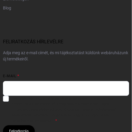
Blog
FELIRATKOZÁS HÍRLEVÉLRE
Adja meg az e-mail címét, és mi tájékoztatást küldünk webáruházunk
új termékeiről.
E-MAIL
Hozzájárulok, hogy az általam önként megadott nevem és e-mail
címem felhasználásával a(z)
*cég neve
részemre e-mail útján
hírleveleket, ajánlatokat küldjön. Kijelentem, hogy az
adatkezelési
tájékoztatót
elolvastam. Megértettem, hogy a hozzájárulásom
bármikor visszavonhatom.
Feliratkozás