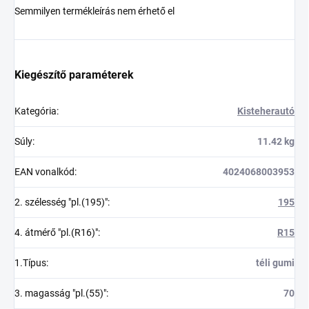
Semmilyen termékleírás nem érhető el
Kiegészítő paraméterek
Kategória
:
Kisteherautó
Súly
:
11.42 kg
EAN vonalkód
:
4024068003953
2. szélesség "pl.(195)"
:
195
4. átmérő "pl.(R16)"
:
R15
1.Típus
:
téli gumi
3. magasság "pl.(55)"
:
70