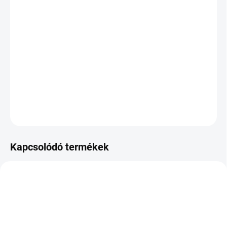
VÁRHATÓ
KÉZBESÍTÉS:
2026.8.12
−
+
Hozzáadás a kosárhoz
DOT:2025,2026
KÉRDÉS
Kapcsolódó termékek