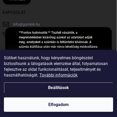
KAPCSOLAT
info
@
gumiok.hu
**Fontos tudnivalók:** Tisztelt vásárlók, a
+36705429902
megrendelésben kizárólag azokat az adatokat adják
meg, amelyeket a számlán is feltüntetni kívánnak. A
számla kiállítása után már nincs lehetőség módosításra.
Hibás adatok esetén javításra csak a „megrendelés
Á
feldolgozása” státusz alatt van lehetőség! Csak új,
Sütiket használunk, hogy kényelmes böngészést
R
**2023-ban, 2024-ben vagy 2025-ben** gyártott
Árukereső.hu
biztosítsunk a látogatások elemzése által, folyamatosan
U
gumiabroncsokat árusítunk – a gumik **pontos DOT-
fejlesztve az oldal funkcionalitását, teljesítményét és
számáról nem adunk felvilágosítást**! Köszönjük. A
K
használhatóságát.
További információk
feldolgozás alatt álló nagyszámú megrendelésre
E
tekintettel kérjük, **telefonon ne keressenek minket**. A
R
gumiok
telefonszám **nem szolgál** a megrendelések állapotáról
Beállítások
E
vagy feldolgozásáról való tájékoztatásra. Csak
S
**vészhelyzetben** hívjanak. Minden kérdésükre szívesen
válaszolunk a **[gumisuperke@gmail.com]
Ő
Copyright 2026
GumiOK.hu webáruház
. Minden jog fenntartva.
(mailto:gumisuperke@gmail.com)** címre küldött e-mail
Elfogadom
után.
Shoptet Premium készítette