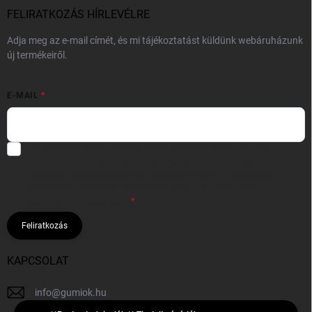
FELIRATKOZÁS HÍRLEVÉLRE
Adja meg az e-mail címét, és mi tájékoztatást küldünk webáruházunk
új termékeiről.
E-MAIL
Hozzájárulok, hogy az általam önként megadott nevem és e-mail
címem felhasználásával a(z)
*cég neve
részemre e-mail útján
hírleveleket, ajánlatokat küldjön. Kijelentem, hogy az
adatkezelési
tájékoztatót
elolvastam. Megértettem, hogy a hozzájárulásom
bármikor visszavonhatom.
Feliratkozás
KAPCSOLAT
info
@
gumiok.hu