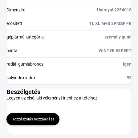
Dimenzió
:
Uniroyal 2254018
erősített
:
TL XL M+S 3PMSF FR
gépjármű kategória
:
személy gumi
minta
:
WINTER EXPERT
radiál gumiabroncs
:
igen
súlyindex index
:
92
Beszélgetés
Legyen az első, aki véleményt ír ehhez a tételhez!
Hozzászólás hozzáadása