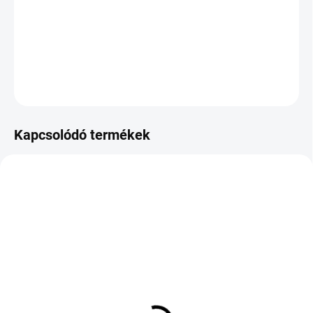
−
+
Hozzáadás a kosárhoz
KÉRDÉS
Kapcsolódó termékek
RAKTÁRON
(2 DB)
KÜLSŐ RAKTÁR MAX 3 NAP+2NAP A
SZÁLITÁSIG
CONTINENTAL VAN
(>5 DB)