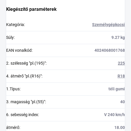
Kiegészítő paraméterek
Kategória
:
Személygépkocsi
Súly
:
9.27 kg
EAN vonalkód
:
4024068001768
2. szélesség "pl.(195)"
:
225
4. átmérő "pl.(R16)"
:
R18
1.Típus
:
téli gumi
3. magasság "pl.(55)"
:
40
6. sebesség index
:
V 240 km/h
átmérő
:
18.00