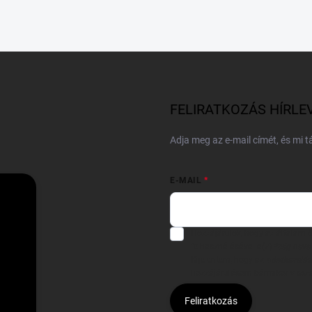
FELIRATKOZÁS HÍRLE
Adja meg az e-mail címét, és mi 
E-MAIL
Hozzájárulok, hogy az általam
felhasználásával a(z)
*cég neve
Kijelentem, hogy az
adatkezelési
hozzájárulásom bármikor viss
Feliratkozás