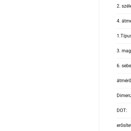
2. szél
4. átmé
1.Típu
3. mag
6. seb
átmér
Dimen
DOT
:
erősíte