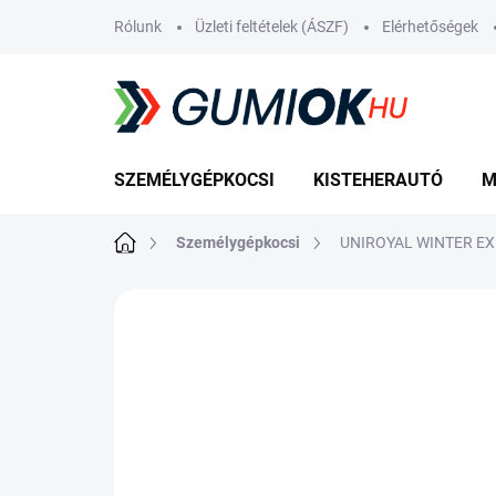
Ugrás
Rólunk
Üzleti feltételek (ÁSZF)
Elérhetőségek
a
fő
tartalomhoz
SZEMÉLYGÉPKOCSI
KISTEHERAUTÓ
M
Kezdőlap
Személygépkocsi
UNIROYAL WINTER EX
Nincs értékelés
Ugrás az értékelé