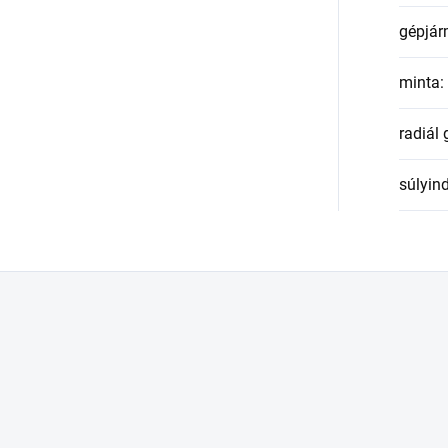
gépjár
minta
:
radiál
súlyin