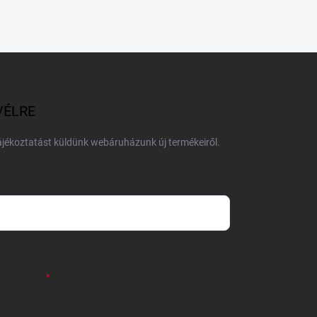
VÉLRE
tájékoztatást küldünk webáruházunk új termékeiről.
 önként megadott nevem és e-mail címem
részemre e-mail útján hírleveleket, ajánlatokat küldjön.
 tájékoztatót
elolvastam. Megértettem, hogy a
zavonhatom.