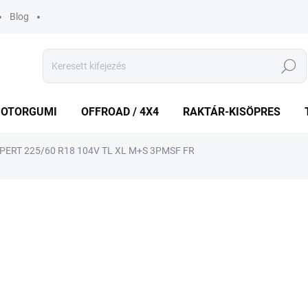
Blog
Keresés
OTORGUMI
OFFROAD / 4X4
RAKTÁR-KISÖPRES
PERT 225/60 R18 104V TL XL M+S 3PMSF FR
shez
MÁRKA:
UNIROYAL
57 352 Ft
Egységár:
KÉT MUNKANAP
(>5 DB)
VÁRHATÓ KÉZBESÍTÉS:
2026.8