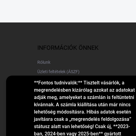
L
á
b
l
INFORMÁCIÓK ÖNNEK
é
c
Rólunk
Üzleti feltételek (ÁSZF)
Elérhetőségek
**Fontos tudnivalók:** Tisztelt vásárlók, a
megrendelésben kizárólag azokat az adatokat
Blog
adják meg, amelyeket a számlán is feltüntetni
kívánnak. A számla kiállítása után már nincs
lehetőség módosításra. Hibás adatok esetén
javításra csak a „megrendelés feldolgozása”
státusz alatt van lehetőség! Csak új, **2023-
ban, 2024-ben vagy 2025-ben** gyártott