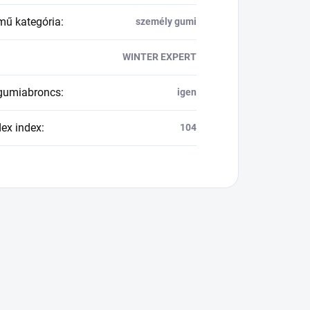
mű kategória
:
személy gumi
WINTER EXPERT
 gumiabroncs
:
igen
dex index
:
104