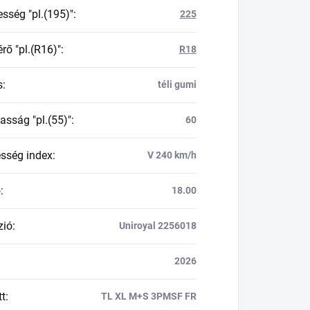
esség "pl.(195)"
:
225
rő "pl.(R16)"
:
R18
s
:
téli gumi
asság "pl.(55)"
:
60
esség index
:
V 240 km/h
ő
:
18.00
zió
:
Uniroyal 2256018
2026
tt
:
TL XL M+S 3PMSF FR