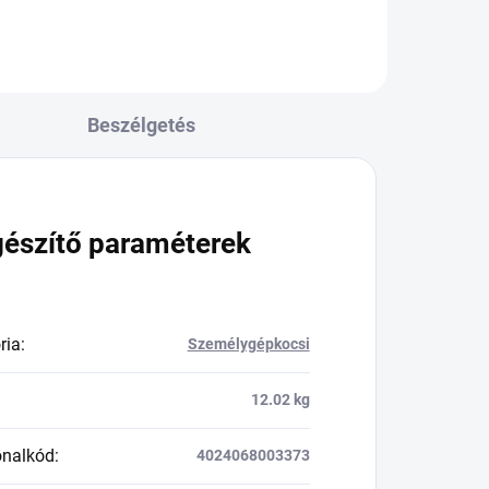
Beszélgetés
gészítő paraméterek
ria
:
Személygépkocsi
12.02 kg
onalkód
:
4024068003373