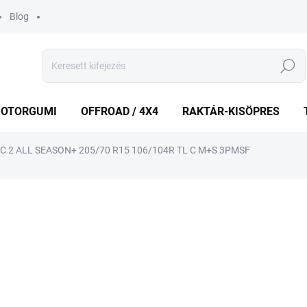
Blog
Keresés
OTORGUMI
OFFROAD / 4X4
RAKTÁR-KISÖPRES
 2 ALL SEASON+ 205/70 R15 106/104R TL C M+S 3PMSF
shez
MÁRKA:
VREDESTEIN
42 918 Ft
40 3
Egységár:
KÉT MUNKANAP
(>5 DB)
VÁRHATÓ KÉZBESÍTÉS:
2026.8