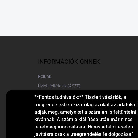
L
á
b
l
INFORMÁCIÓK ÖNNEK
é
c
Rólunk
Üzleti feltételek (ÁSZF)
Elérhetőségek
**Fontos tudnivalók:** Tisztelt vásárlók, a
megrendelésben kizárólag azokat az adatokat
Blog
adják meg, amelyeket a számlán is feltüntetni
kívánnak. A számla kiállítása után már nincs
lehetőség módosításra. Hibás adatok esetén
javításra csak a „megrendelés feldolgozása”