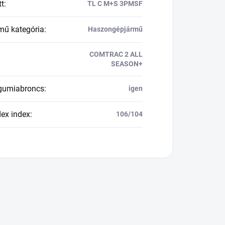
tt
:
TL C M+S 3PMSF
mű kategória
:
Haszongépjármű
COMTRAC 2 ALL
SEASON+
 gumiabroncs
:
igen
dex index
:
106/104