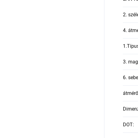
2. szél
4. átmé
1.Típu
3. mag
6. seb
átmér
Dimen
DOT
: