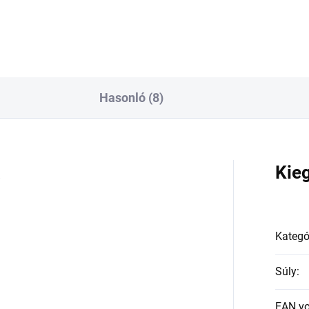
Hasonló (8)
a
Kie
Kategó
Súly
:
EAN v