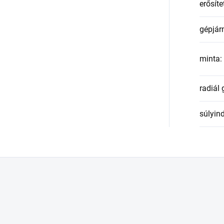
erősíte
gépjár
minta
:
radiál
súlyin