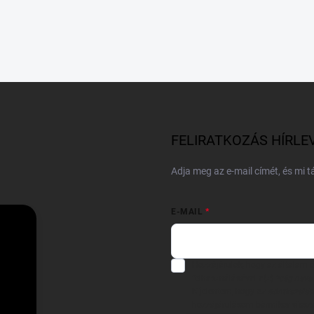
FELIRATKOZÁS HÍRLE
Adja meg az e-mail címét, és mi 
E-MAIL
Hozzájárulok, hogy az általam
felhasználásával a(z)
*cég neve
Kijelentem, hogy az
adatkezelési
hozzájárulásom bármikor viss