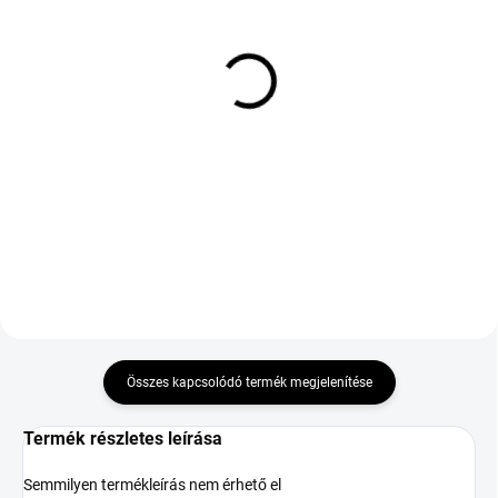
KÜLSŐ RAKTÁR MAX 3 NAP+2NAP A
KÜLSŐ RAKTÁR MAX 8 NAP+2NA A
SZÁLITÁSIG
SZÁLITÁSIG
(>5 DB)
(>5 DB)
Premio Arzero
PIRELLI PZERO ALL
205/60/16
SEASON 245/45 R20
103W TL XL FP
21 241 Ft
88 385 Ft
Kosárba
Kosárba
Összes kapcsolódó termék megjelenítése
Termék részletes leírása
Semmilyen termékleírás nem érhető el