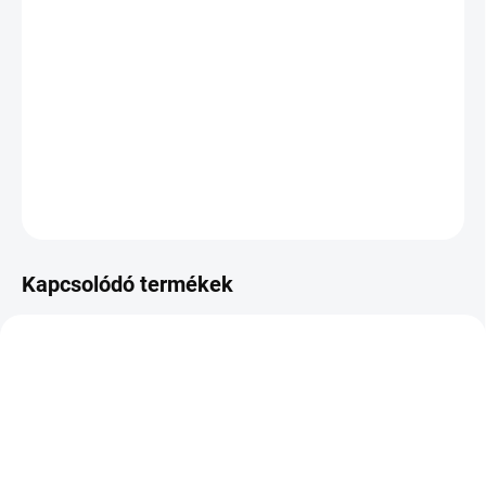
KÉZBESÍTÉS:
2026.8.12
−
+
Hozzáadás a kosárhoz
DOT:2023
KÉRDÉS
Kapcsolódó termékek