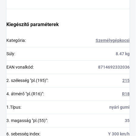
Kiegészítő paraméterek
Kategória
:
Személygépkocsi
Súly
:
8.47 kg
EAN vonalkód
:
8714692332036
2. szélesség "pl.(195)"
:
215
4. átmérő "pl.(R16)"
:
R18
1.Típus
:
nyári gumi
3. magasság "pl.(55)"
:
35
6. sebesség index
:
Y 300 km/h