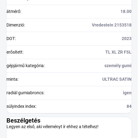
átmérő
:
18.00
Dimenzió
:
Vredestein 2153518
DOT
:
2023
erősített
:
TL XL ZR FSL
gépjármű kategória
:
személy gumi
minta
:
ULTRAC SATIN
radiál gumiabroncs
:
igen
súlyindex index
:
84
Beszélgetés
Legyen az első, aki véleményt ír ehhez a tételhez!