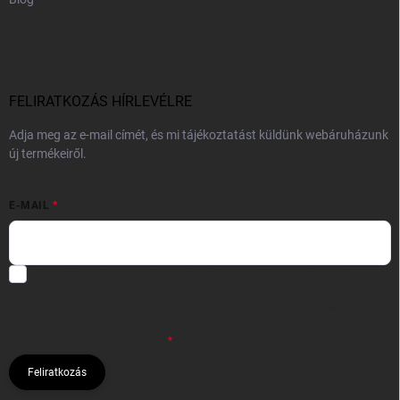
FELIRATKOZÁS HÍRLEVÉLRE
Adja meg az e-mail címét, és mi tájékoztatást küldünk webáruházunk
új termékeiről.
E-MAIL
Hozzájárulok, hogy az általam önként megadott nevem és e-mail
címem felhasználásával a(z)
*cég neve
részemre e-mail útján
hírleveleket, ajánlatokat küldjön. Kijelentem, hogy az
adatkezelési
tájékoztatót
elolvastam. Megértettem, hogy a hozzájárulásom
bármikor visszavonhatom.
Feliratkozás