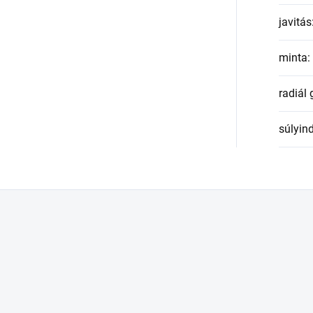
javitás
minta
:
radiál
súlyin