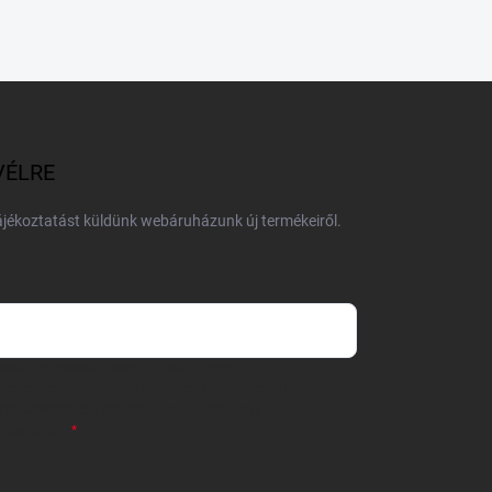
VÉLRE
tájékoztatást küldünk webáruházunk új termékeiről.
 önként megadott nevem és e-mail címem
részemre e-mail útján hírleveleket, ajánlatokat küldjön.
 tájékoztatót
elolvastam. Megértettem, hogy a
zavonhatom.