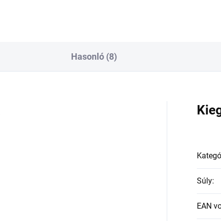
Hasonló (8)
a
Kie
Kategó
Súly
:
EAN v