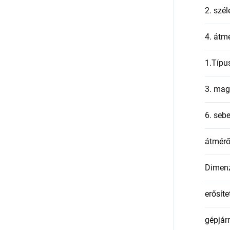
2. szél
4. átmé
1.Típu
3. mag
6. seb
átmér
Dimen
erősíte
gépjár