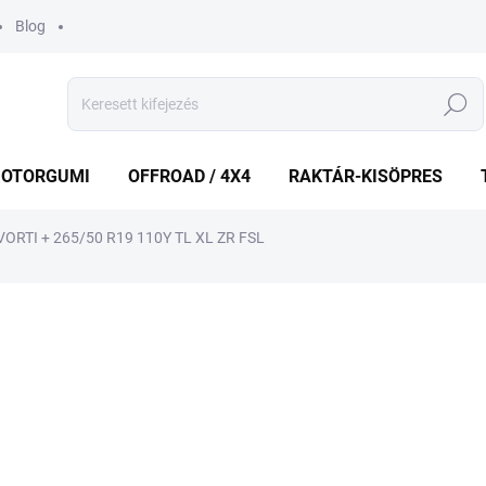
Blog
Keresés
OTORGUMI
OFFROAD / 4X4
RAKTÁR-KISÖPRES
ORTI + 265/50 R19 110Y TL XL ZR FSL
shez
MÁRKA:
VREDESTEIN
93 398 Ft
Egységár:
KÜLSŐ RAKTÁR MAX 8 NA
−
+