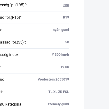
esség "pl.(195)"
:
265
rő "pl.(R16)"
:
R19
s
:
nyári gumi
asság "pl.(55)"
:
50
esség index
:
Y 300 km/h
ő
:
19.00
zió
:
Vredestein 2655019
tt
:
TL XL ZR FSL
mű kategória
:
személy gumi