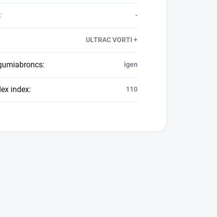
:
-
ULTRAC VORTI +
 gumiabroncs
:
igen
dex index
:
110