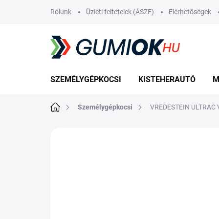
Ugrás
Rólunk
Üzleti feltételek (ÁSZF)
Elérhetőségek
a
fő
tartalomhoz
SZEMÉLYGÉPKOCSI
KISTEHERAUTÓ
M
Kezdőlap
Személygépkocsi
VREDESTEIN ULTRAC V
Nincs értékelés
Ugrás az értékelé