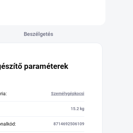
Beszélgetés
gészítő paraméterek
ria
:
Személygépkocsi
15.2 kg
onalkód
:
8714692506109