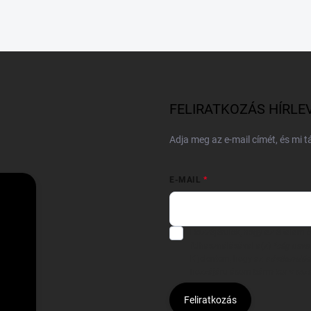
FELIRATKOZÁS HÍRLE
Adja meg az e-mail címét, és mi 
E-MAIL
Hozzájárulok, hogy az általam
felhasználásával a(z)
*cég neve
Kijelentem, hogy az
adatkezelési
hozzájárulásom bármikor viss
Feliratkozás