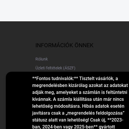
L
á
b
l
INFORMÁCIÓK ÖNNEK
é
c
Rólunk
Üzleti feltételek (ÁSZF)
Elérhetőségek
**Fontos tudnivalók:** Tisztelt vásárlók, a
megrendelésben kizárólag azokat az adatokat
Blog
adják meg, amelyeket a számlán is feltüntetni
kívánnak. A számla kiállítása után már nincs
lehetőség módosításra. Hibás adatok esetén
javításra csak a „megrendelés feldolgozása”
státusz alatt van lehetőség! Csak új, **2023-
ban, 2024-ben vagy 2025-ben** gyártott