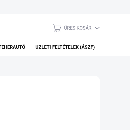
ÜRES KOSÁR
KOSÁR
TEHERAUTÓ
ÜZLETI FELTÉTELEK (ÁSZF)
WEBÁRUHÁ
P+2NA A SZÁLITÁSIG
(>5 DB)
Hozzáadás a kosárhoz