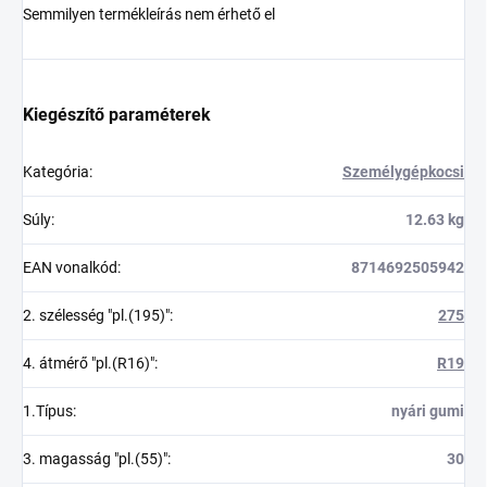
Semmilyen termékleírás nem érhető el
Kiegészítő paraméterek
Kategória
:
Személygépkocsi
Súly
:
12.63 kg
EAN vonalkód
:
8714692505942
2. szélesség "pl.(195)"
:
275
4. átmérő "pl.(R16)"
:
R19
1.Típus
:
nyári gumi
3. magasság "pl.(55)"
:
30