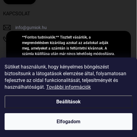
KAPCSOLAT
info
@
gumiok.hu
**Fontos tudnivalók:** Tisztelt vásárlók, a
+36705429902
megrendelésben kizárólag azokat az adatokat adják
meg, amelyeket a számlán is feltüntetni kívánnak. A
számla kiállítása után már nincs lehetőség módosításra.
Hibás adatok esetén javításra csak a „megrendelés
Á
feldolgozása” státusz alatt van lehetőség! Csak új,
Sütiket használunk, hogy kényelmes böngészést
R
**2023-ban, 2024-ben vagy 2025-ben** gyártott
Árukereső.hu
biztosítsunk a látogatások elemzése által, folyamatosan
U
gumiabroncsokat árusítunk – a gumik **pontos DOT-
fejlesztve az oldal funkcionalitását, teljesítményét és
számáról nem adunk felvilágosítást**! Köszönjük. A
K
használhatóságát.
További információk
feldolgozás alatt álló nagyszámú megrendelésre
E
tekintettel kérjük, **telefonon ne keressenek minket**. A
R
gumiok
telefonszám **nem szolgál** a megrendelések állapotáról
Beállítások
E
vagy feldolgozásáról való tájékoztatásra. Csak
S
**vészhelyzetben** hívjanak. Minden kérdésükre szívesen
válaszolunk a **[gumisuperke@gmail.com]
Ő
Copyright 2026
GumiOK.hu webáruház
. Minden jog fenntartva.
(mailto:gumisuperke@gmail.com)** címre küldött e-mail
Elfogadom
után.
Shoptet Premium készítette