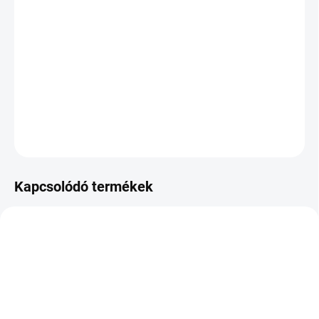
KÉZBESÍTÉS:
2026.8.12
−
+
Hozzáadás a kosárhoz
DOT:2024
KÉRDÉS
Kapcsolódó termékek