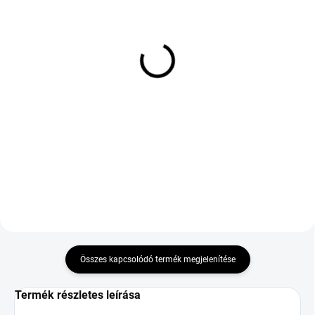
KÜLSŐ RAKTÁR MAX5 NAP+2NAP A
KÜLSŐ RAKTÁR MAX 8 NAP+2NA A
SZÁLITÁSIG
SZÁLITÁSIG
(1 DB)
(>5 DB)
CONTINENTAL ECO
NOVEX AS 5G 185/60
CONTACT 7 S 205/55
R15 88H TL M+S 3PMSF
R17 95H TL XL
XL
46 655 Ft
35 298 Ft
Kosárba
Kosárba
Összes kapcsolódó termék megjelenítése
Termék részletes leírása