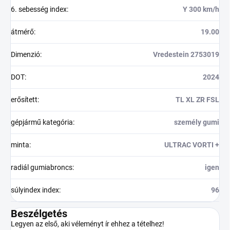
6. sebesség index
:
Y 300 km/h
átmérő
:
19.00
Dimenzió
:
Vredestein 2753019
DOT
:
2024
erősített
:
TL XL ZR FSL
gépjármű kategória
:
személy gumi
minta
:
ULTRAC VORTI +
radiál gumiabroncs
:
igen
súlyindex index
:
96
Beszélgetés
Legyen az első, aki véleményt ír ehhez a tételhez!