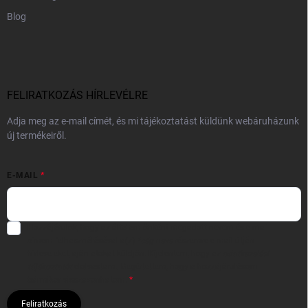
Blog
FELIRATKOZÁS HÍRLEVÉLRE
Adja meg az e-mail címét, és mi tájékoztatást küldünk webáruházunk
új termékeiről.
E-MAIL
Hozzájárulok, hogy az általam önként megadott nevem és e-mail
címem felhasználásával a(z)
*cég neve
részemre e-mail útján
hírleveleket, ajánlatokat küldjön. Kijelentem, hogy az
adatkezelési
tájékoztatót
elolvastam. Megértettem, hogy a hozzájárulásom
bármikor visszavonhatom.
Feliratkozás