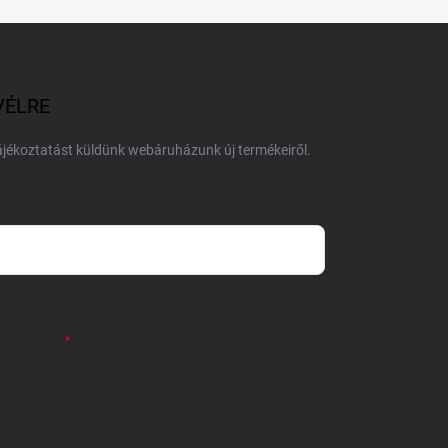
VÉLRE
tájékoztatást küldünk webáruházunk új termékeiről.
 önként megadott nevem és e-mail címem
részemre e-mail útján hírleveleket, ajánlatokat küldjön.
 tájékoztatót
elolvastam. Megértettem, hogy a
zavonhatom.