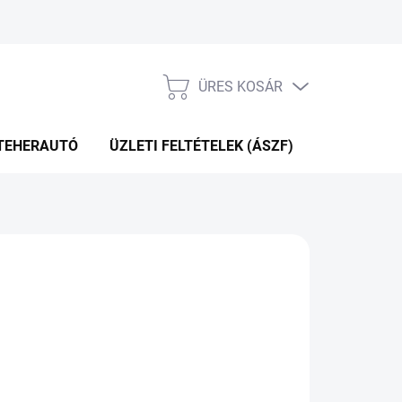
ÜRES KOSÁR
KOSÁR
TEHERAUTÓ
ÜZLETI FELTÉTELEK (ÁSZF)
WEBÁRUHÁ
P+2NAP A SZÁLITÁSIG
(>5 DB)
Hozzáadás a kosárhoz