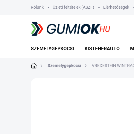
Ugrás
Rólunk
Üzleti feltételek (ÁSZF)
Elérhetőségek
a
fő
tartalomhoz
SZEMÉLYGÉPKOCSI
KISTEHERAUTÓ
M
Kezdőlap
Személygépkocsi
VREDESTEIN WINTRAC
Nincs értékelés
Ugrás az értékelé