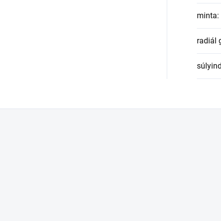
minta
:
radiál
súlyin