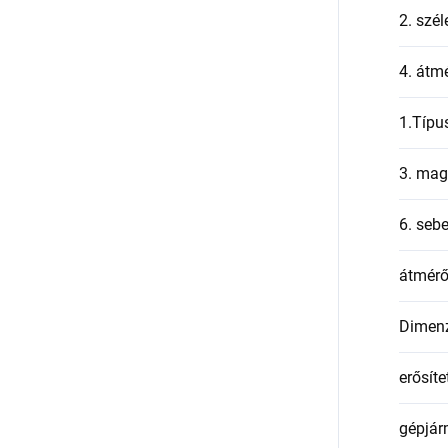
2. szél
4. átmé
1.Típu
3. mag
6. seb
átmér
Dimen
erősíte
gépjár