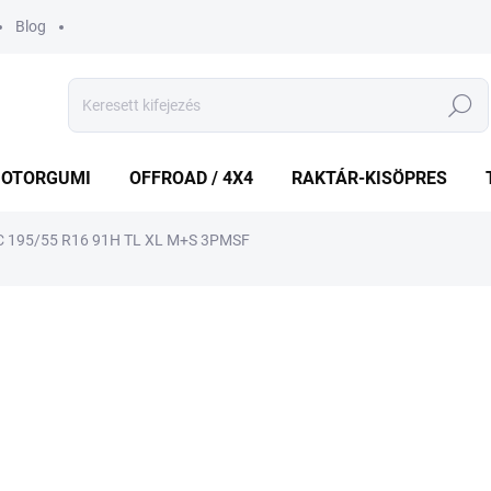
Blog
Keresés
OTORGUMI
OFFROAD / 4X4
RAKTÁR-KISÖPRES
 195/55 R16 91H TL XL M+S 3PMSF
shez
MÁRKA:
VREDESTEIN
42 239 Ft
Egységár:
KÜLSŐ RAKTÁR MAX 1 NA
−
+