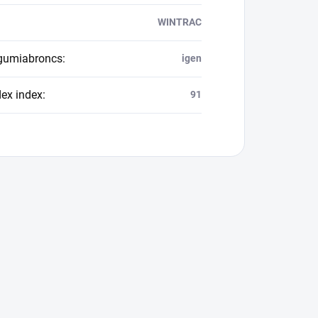
WINTRAC
 gumiabroncs
:
igen
dex index
:
91