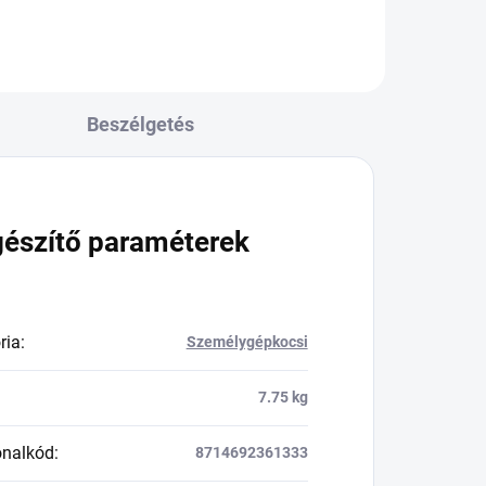
Beszélgetés
gészítő paraméterek
ria
:
Személygépkocsi
7.75 kg
onalkód
:
8714692361333