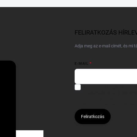
FELIRATKOZÁS HÍRLE
Adja meg az e-mail címét, és mi 
E-MAIL
Hozzájárulok, hogy az általam
felhasználásával a(z)
*cég neve
Kijelentem, hogy az
adatkezelési
hozzájárulásom bármikor viss
Feliratkozás
Á