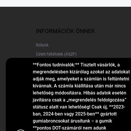
L
á
b
l
INFORMÁCIÓK ÖNNEK
é
c
Rólunk
Üzleti feltételek (ÁSZF)
Elérhetőségek
**Fontos tudnivalók:** Tisztelt vásárlók, a
megrendelésben kizárólag azokat az adatokat
Blog
adják meg, amelyeket a számlán is feltüntetni
kívánnak. A számla kiállítása után már nincs
lehetőség módosításra. Hibás adatok esetén
javításra csak a „megrendelés feldolgozása”
státusz alatt van lehetőség! Csak új, **2023-
ban, 2024-ben vagy 2025-ben** gyártott
gumiabroncsokat árusítunk – a gumik
KAPCSOLAT
**pontos DOT-számáról nem adunk