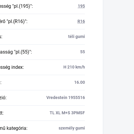
esség "pl.(195)"
:
195
rő "pl.(R16)"
:
R16
s
:
téli gumi
asság "pl.(55)"
:
55
esség index
:
H 210 km/h
ő
:
16.00
zió
:
Vredestein 1955516
tt
:
TL XL M+S 3PMSF
mű kategória
:
személy gumi