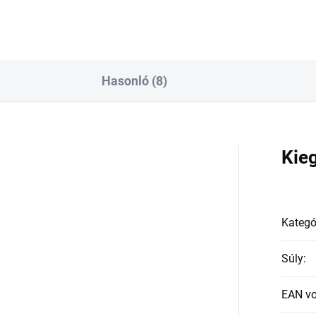
Hasonló (8)
a
Kie
Kategó
Súly
:
EAN v