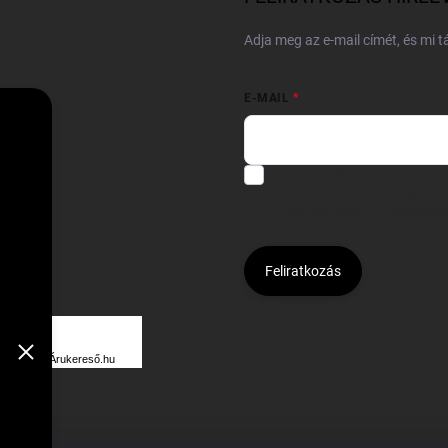
Adja meg az e-mail címét, és mi 
E-MAIL
Hozzájárulok, hogy az általam
felhasználásával a(z)
*cég neve
Kijelentem, hogy az
adatkezelési
hozzájárulásom bármikor viss
Feliratkozás
Á
R
Árukereső.hu
U
K
E