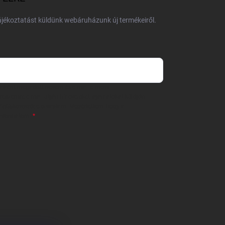
tájékoztatást küldünk webáruházunk új termékeiről.
 önként megadott nevem és e-mail címem
részemre e-mail útján hírleveleket, ajánlatokat küldjön.
 tájékoztatót
elolvastam. Megértettem, hogy a
zavonhatom.