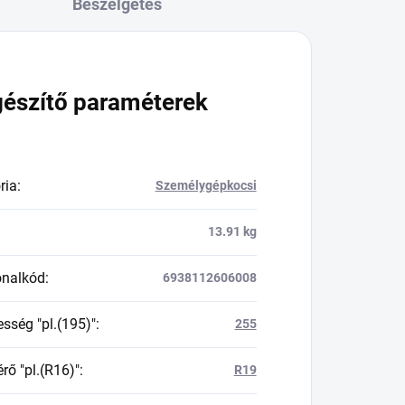
Beszélgetés
gészítő paraméterek
ria
:
Személygépkocsi
13.91 kg
onalkód
:
6938112606008
esség "pl.(195)"
:
255
rő "pl.(R16)"
:
R19