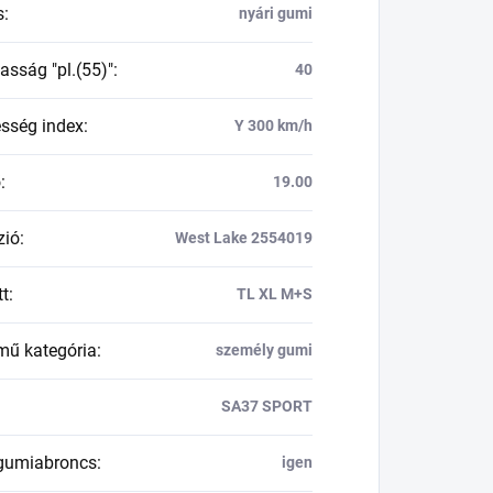
s
:
nyári gumi
asság "pl.(55)"
:
40
esség index
:
Y 300 km/h
ő
:
19.00
zió
:
West Lake 2554019
tt
:
TL XL M+S
mű kategória
:
személy gumi
SA37 SPORT
 gumiabroncs
:
igen