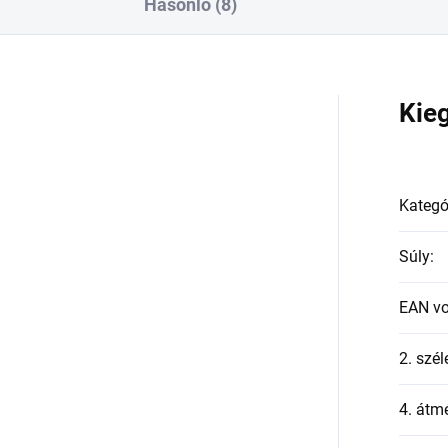
Hasonló (8)
a
Kie
Kategó
Súly
:
EAN v
2. szél
4. átmé