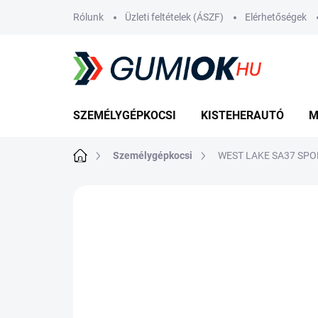
Ugrás
Rólunk
Üzleti feltételek (ÁSZF)
Elérhetőségek
a
fő
tartalomhoz
SZEMÉLYGÉPKOCSI
KISTEHERAUTÓ
M
Kezdőlap
Személygépkocsi
WEST LAKE SA37 SPOR
Nincs értékelés
Ugrás az értékelé