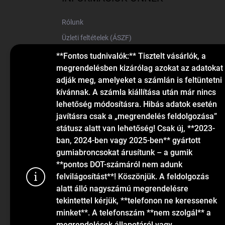
é
c
Rólunk
Üzleti feltételek (ÁSZF)
Elérhetőségek
**Fontos tudnivalók:** Tisztelt vásárlók, a
megrendelésben kizárólag azokat az adatokat
Blog
adják meg, amelyeket a számlán is feltüntetni
kívánnak. A számla kiállítása után már nincs
lehetőség módosításra. Hibás adatok esetén
javításra csak a „megrendelés feldolgozása”
státusz alatt van lehetőség! Csak új, **2023-
ban, 2024-ben vagy 2025-ben** gyártott
gumiabroncsokat árusítunk – a gumik
KAPCSOLAT
**pontos DOT-számáról nem adunk
felvilágosítást**! Köszönjük. A feldolgozás
alatt álló nagyszámú megrendelésre
info
@
gumiok.hu
tekintettel kérjük, **telefonon ne keressenek
+36705429902
minket**. A telefonszám **nem szolgál** a
megrendelések állapotáról vagy