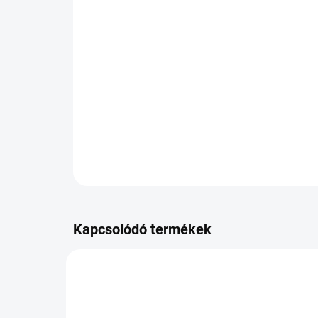
Kapcsolódó termékek
PB-8859903105143