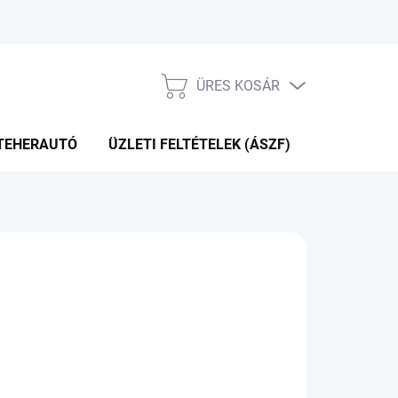
ÜRES KOSÁR
KOSÁR
TEHERAUTÓ
ÜZLETI FELTÉTELEK (ÁSZF)
WEBÁRUHÁ
P+2NA A SZÁLITÁSIG
(>5 DB)
Hozzáadás a kosárhoz