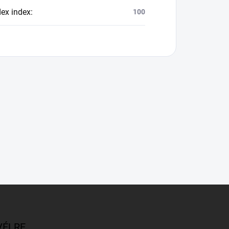
dex index
:
100
VÉLRE