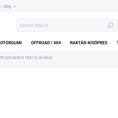
Blog
Keresés
OTORGUMI
OFFROAD / 4X4
RAKTÁR-KISÖPRES
T 255/40 R19 100Y TL XL M+S
shez
MÁRKA:
WEST LAKE
38 868 Ft
Egységár:
KÜLSŐ RAKTÁR MAX 8 NA
−
+