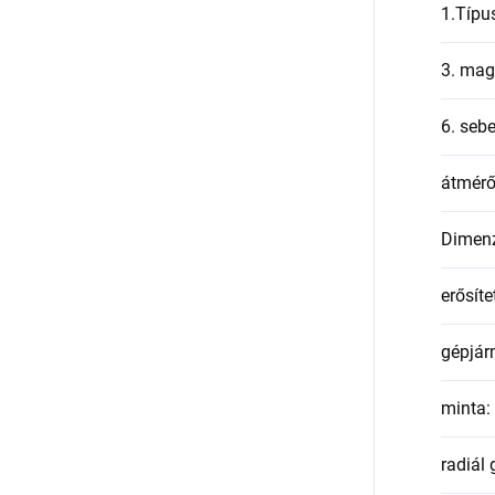
1.Típu
3. mag
6. seb
átmér
Dimen
erősíte
gépjár
minta
:
radiál