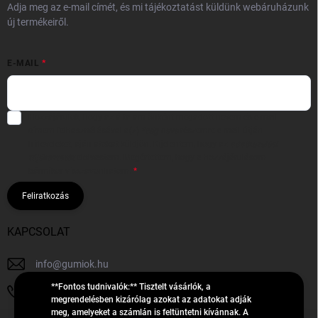
Adja meg az e-mail címét, és mi tájékoztatást küldünk webáruházunk
új termékeiről.
E-MAIL
Hozzájárulok, hogy az általam önként megadott nevem és e-mail
címem felhasználásával a(z)
*cég neve
részemre e-mail útján
hírleveleket, ajánlatokat küldjön. Kijelentem, hogy az
adatkezelési
tájékoztatót
elolvastam. Megértettem, hogy a hozzájárulásom
bármikor visszavonhatom.
Feliratkozás
KAPCSOLAT
info
@
gumiok.hu
**Fontos tudnivalók:** Tisztelt vásárlók, a
+36705429902
megrendelésben kizárólag azokat az adatokat adják
meg, amelyeket a számlán is feltüntetni kívánnak. A