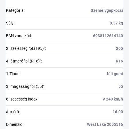
Kategória
:
Személygépkocsi
Súly
:
9.37 kg
EAN vonalkód
:
6938112614140
2. szélesség "pl.(195)"
:
205
4. átmérő "pl.(R16)"
:
R16
1.Típus
:
téli gumi
3. magasság "pl.(55)"
:
55
6. sebesség index
:
V 240 km/h
átmérő
:
16.00
Dimenzió
:
West Lake 2055516