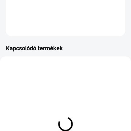
−
+
Hozzáadás a kosárhoz
KÉRDÉS
Kapcsolódó termékek
KÜLSŐ RAKTÁR MAX 3 NAP+2NAP A
KÜLSŐ RAKTÁR MAX 3 NAP+2NAP A
SZÁLITÁSIG
SZÁLITÁSIG
(>5 DB)
(>5 DB)
MICHELIN PILOT ALPIN
Michelin Pilot Sport 4 S
PA4 255/35 R18 94V TL
Acoustic XL 245/35 ZR21