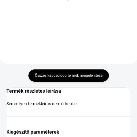
XL M+S 3PMSF BMW
96Y
84 366 Ft
111 060 Ft
Kosárba
Kosárba
Összes kapcsolódó termék megjelenítése
Termék részletes leírása
Semmilyen termékleírás nem érhető el
Kiegészítő paraméterek