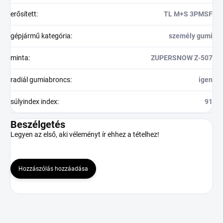
erősített
:
TL M+S 3PMSF
gépjármű kategória
:
személy gumi
minta
:
ZUPERSNOW Z-507
radiál gumiabroncs
:
igen
súlyindex index
:
91
Beszélgetés
Legyen az első, aki véleményt ír ehhez a tételhez!
Hozzászólás hozzáadása