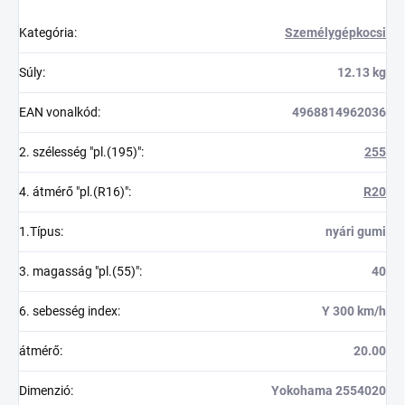
Kategória
:
Személygépkocsi
Súly
:
12.13 kg
EAN vonalkód
:
4968814962036
2. szélesség "pl.(195)"
:
255
4. átmérő "pl.(R16)"
:
R20
1.Típus
:
nyári gumi
3. magasság "pl.(55)"
:
40
6. sebesség index
:
Y 300 km/h
átmérő
:
20.00
Dimenzió
:
Yokohama 2554020