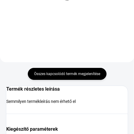
315/30 R21 105Y
23 066 Ft
115 906 Ft
Kosárba
Kosárba
Összes kapcsolódó termék megjelenítése
Termék részletes leírása
Semmilyen termékleírás nem érhető el
Kiegészítő paraméterek