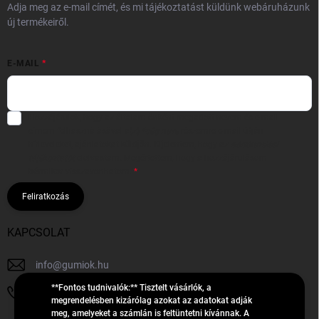
Adja meg az e-mail címét, és mi tájékoztatást küldünk webáruházunk
új termékeiről.
E-MAIL
Hozzájárulok, hogy az általam önként megadott nevem és e-mail
címem felhasználásával a(z)
*cég neve
részemre e-mail útján
hírleveleket, ajánlatokat küldjön. Kijelentem, hogy az
adatkezelési
tájékoztatót
elolvastam. Megértettem, hogy a hozzájárulásom
bármikor visszavonhatom.
Feliratkozás
KAPCSOLAT
info
@
gumiok.hu
**Fontos tudnivalók:** Tisztelt vásárlók, a
+36705429902
megrendelésben kizárólag azokat az adatokat adják
meg, amelyeket a számlán is feltüntetni kívánnak. A