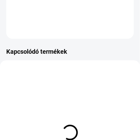
−
+
Hozzáadás a kosárhoz
KÉRDÉS
Kapcsolódó termékek
KÜLSŐ RAKTÁR MAX 8 NAP+2NA A
KÜLSŐ RAKTÁR MAX 8 NAP+2NA A
SZÁLITÁSIG
SZÁLITÁSIG
(>5 DB)
(>5 DB)
Goodyear Eagle F1
GOODRIDE ZUPERECO Z-
Supersport R N1 XL
107 185/65 R15 88T TL