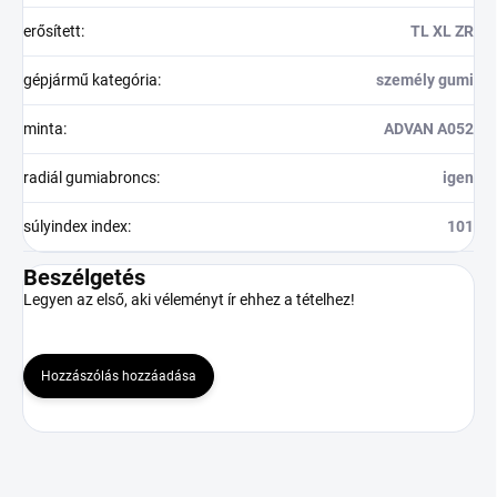
erősített
:
TL XL ZR
gépjármű kategória
:
személy gumi
minta
:
ADVAN A052
radiál gumiabroncs
:
igen
súlyindex index
:
101
Beszélgetés
Legyen az első, aki véleményt ír ehhez a tételhez!
Hozzászólás hozzáadása