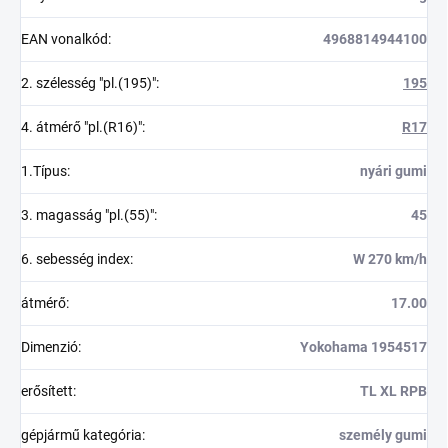
EAN vonalkód
:
4968814944100
2. szélesség "pl.(195)"
:
195
4. átmérő "pl.(R16)"
:
R17
1.Típus
:
nyári gumi
3. magasság "pl.(55)"
:
45
6. sebesség index
:
W 270 km/h
átmérő
:
17.00
Dimenzió
:
Yokohama 1954517
erősített
:
TL XL RPB
gépjármű kategória
:
személy gumi