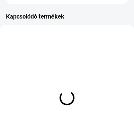
Kapcsolódó termékek
KÜLSŐ RAKTÁR MAX 8 NAP+2NA A
KÜLSŐ RAKTÁR MAX 3 NAP+2NAP A
SZÁLITÁSIG
SZÁLITÁSIG
(>5 DB)
(>5 DB)
Michelin Pilot Alpin 5 MO
Ecsta PS71 EV
XL 235/50 R19 103H
245/50/20
118 137 Ft
69 183 Ft
Kosárba
Kosárba