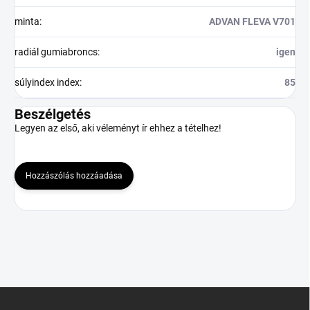
minta
:
ADVAN FLEVA V701
radiál gumiabroncs
:
igen
súlyindex index
:
85
Beszélgetés
Legyen az első, aki véleményt ír ehhez a tételhez!
Hozzászólás hozzáadása
L
á