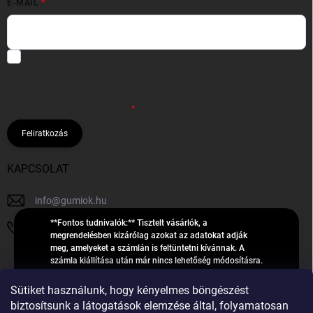
E-MAIL
Hozzájárulok, hogy az általam önként megadott nevem és e-mail
címem felhasználásával a(z)
*cég neve
részemre e-mail útján
hírleveleket, ajánlatokat küldjön. Kijelentem, hogy az
adatkezelési
tájékoztatót
elolvastam. Megértettem, hogy a hozzájárulásom
bármikor visszavonhatom.
Feliratkozás
KAPCSOLAT
info
@
gumiok.hu
**Fontos tudnivalók:** Tisztelt vásárlók, a
+36705429902
megrendelésben kizárólag azokat az adatokat adják
meg, amelyeket a számlán is feltüntetni kívánnak. A
számla kiállítása után már nincs lehetőség módosításra.
Hibás adatok esetén javításra csak a „megrendelés
Á
feldolgozása” státusz alatt van lehetőség! Csak új,
Sütiket használunk, hogy kényelmes böngészést
R
**2023-ban, 2024-ben vagy 2025-ben** gyártott
Árukereső.hu
biztosítsunk a látogatások elemzése által, folyamatosan
U
gumiabroncsokat árusítunk – a gumik **pontos DOT-