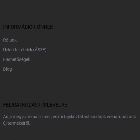
b
l
é
c
INFORMÁCIÓK ÖNNEK
Rólunk
Üzleti feltételek (ÁSZF)
Elérhetőségek
Blog
FELIRATKOZÁS HÍRLEVÉLRE
Adja meg az e-mail címét, és mi tájékoztatást küldünk webáruházunk
új termékeiről.