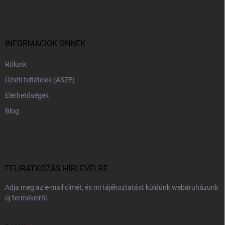
b
l
é
c
INFORMÁCIÓK ÖNNEK
Rólunk
Üzleti feltételek (ÁSZF)
Elérhetőségek
Blog
FELIRATKOZÁS HÍRLEVÉLRE
Adja meg az e-mail címét, és mi tájékoztatást küldünk webáruházunk
új termékeiről.