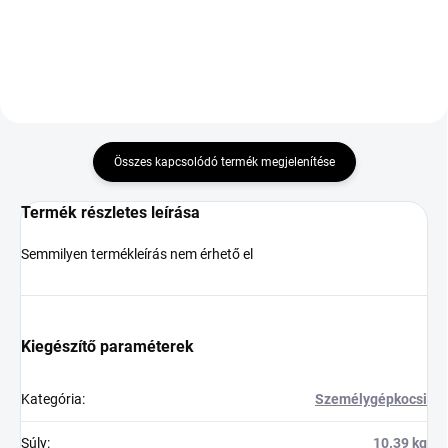
DOT:2025
DOT:2024
Összes kapcsolódó termék megjelenítése
Termék részletes leírása
Semmilyen termékleírás nem érhető el
Kiegészítő paraméterek
Kategória
:
Személygépkocsi
Súly
:
10.39 kg