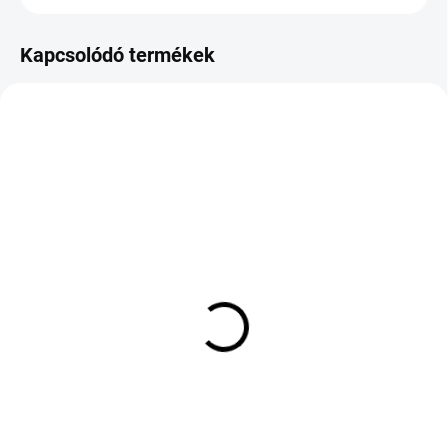
Kapcsolódó termékek
KÉT MUNKANAP
KÉT MUNKANAP
(>5 DB)
(3 DB)
FALKEN SINCERA SN-
LING LONG GRIP
110 ECORUN 185/60 R14
MASTER 4S 195/55 R15
82T TL
85H TL M+S 3PMSF
19 857 Ft
19 327 Ft
Kosárba
Kosárba