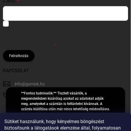
E-MAIL
Hozzájárulok, hogy az általam önként megadott nevem és e-mail
címem felhasználásával a(z)
*cég neve
részemre e-mail útján
hírleveleket, ajánlatokat küldjön. Kijelentem, hogy az
adatkezelési
tájékoztatót
elolvastam. Megértettem, hogy a hozzájárulásom
bármikor visszavonhatom.
Feliratkozás
KAPCSOLAT
info
@
gumiok.hu
**Fontos tudnivalók:** Tisztelt vásárlók, a
+36705429902
megrendelésben kizárólag azokat az adatokat adják
meg, amelyeket a számlán is feltüntetni kívánnak. A
számla kiállítása után már nincs lehetőség módosításra.
Hibás adatok esetén javításra csak a „megrendelés
Á
feldolgozása” státusz alatt van lehetőség! Csak új,
Sütiket használunk, hogy kényelmes böngészést
R
**2023-ban, 2024-ben vagy 2025-ben** gyártott
Árukereső.hu
biztosítsunk a látogatások elemzése által, folyamatosan
U
gumiabroncsokat árusítunk – a gumik **pontos DOT-