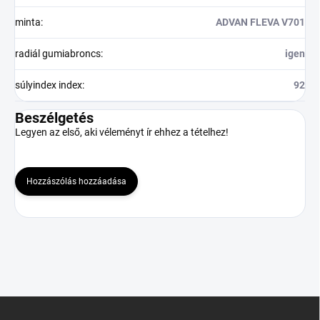
minta
:
ADVAN FLEVA V701
radiál gumiabroncs
:
igen
súlyindex index
:
92
Beszélgetés
Legyen az első, aki véleményt ír ehhez a tételhez!
Hozzászólás hozzáadása
L
á