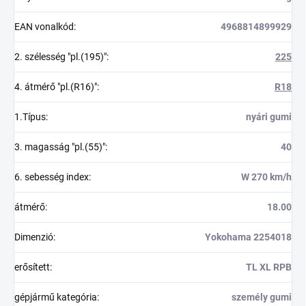
EAN vonalkód
:
4968814899929
2. szélesség "pl.(195)"
:
225
4. átmérő "pl.(R16)"
:
R18
1.Típus
:
nyári gumi
3. magasság "pl.(55)"
:
40
6. sebesség index
:
W 270 km/h
átmérő
:
18.00
Dimenzió
:
Yokohama 2254018
erősített
:
TL XL RPB
gépjármű kategória
:
személy gumi