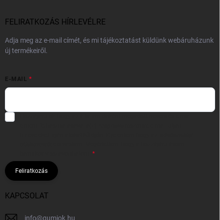
FELIRATKOZÁS HÍRLEVÉLRE
Adja meg az e-mail címét, és mi tájékoztatást küldünk webáruházunk
új termékeiről.
E-MAIL
Hozzájárulok, hogy az általam önként megadott nevem és e-mail
címem felhasználásával a(z)
*cég neve
részemre e-mail útján
hírleveleket, ajánlatokat küldjön. Kijelentem, hogy az
adatkezelési
tájékoztatót
elolvastam. Megértettem, hogy a hozzájárulásom
bármikor visszavonhatom.
Feliratkozás
KAPCSOLAT
info
@
gumiok.hu