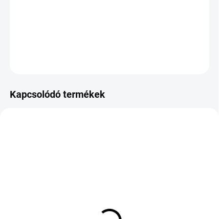
−
+
Hozzáadás a kosárhoz
KÉRDÉS
Kapcsolódó termékek
KÜLSŐ RAKTÁR MAX 8 NAP+2NA A
KÜLSŐ RAKTÁR MAX 5 NAP+2NAP A
SZÁLITÁSIG
SZÁLITÁSIG
(>5 DB)
(>5 DB)