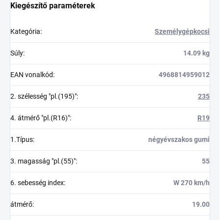
Kiegészítő paraméterek
Kategória
:
Személygépkocsi
Súly
:
14.09 kg
EAN vonalkód
:
4968814959012
2. szélesség "pl.(195)"
:
235
4. átmérő "pl.(R16)"
:
R19
1.Típus
:
négyévszakos gumi
3. magasság "pl.(55)"
:
55
6. sebesség index
:
W 270 km/h
átmérő
:
19.00