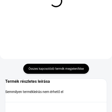
Nexen N'Fera Sport XL
GOODRIDE ALL SEASON
205/65 R17 100Y
ELITE Z-401 205/60 R16
96V TL M+S 3PMSF XL
52 418 Ft
21 560 Ft
Kosárba
Kosárba
Összes kapcsolódó termék megjelenítése
Termék részletes leírása
Semmilyen termékleírás nem érhető el