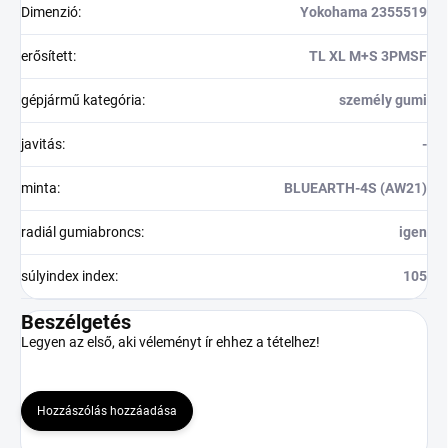
Dimenzió
:
Yokohama 2355519
erősített
:
TL XL M+S 3PMSF
gépjármű kategória
:
személy gumi
javitás
:
-
minta
:
BLUEARTH-4S (AW21)
radiál gumiabroncs
:
igen
súlyindex index
:
105
Beszélgetés
Legyen az első, aki véleményt ír ehhez a tételhez!
Hozzászólás hozzáadása