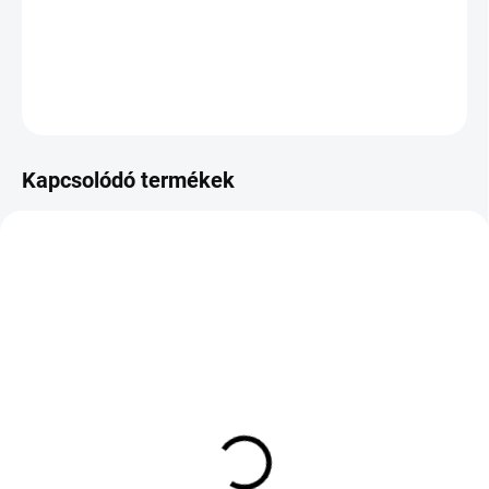
−
+
Hozzáadás a kosárhoz
KÉRDÉS
Kapcsolódó termékek
KÜLSŐ RAKTÁR MAX5 NAP+2NAP A
KÜLSŐ RAKTÁR MAX 8 NAP+2NA A
SZÁLITÁSIG
SZÁLITÁSIG
(>5 DB)
(>5 DB)
CONTINENTAL ALL
HANKOOK H750
SEASON CONTACT 2
KINERGY 4S 2 275/35