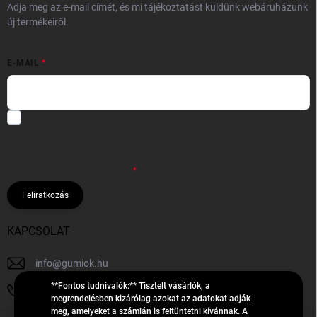
Adja meg az e-mail címét, és mi tájékoztatást küldünk webáruházunk
új termékeiről.
E-MAIL
Hozzájárulok, hogy az általam önként megadott nevem és e-mail
címem felhasználásával a(z)
*cég neve
részemre e-mail útján
hírleveleket, ajánlatokat küldjön. Kijelentem, hogy az
adatkezelési
tájékoztatót
elolvastam. Megértettem, hogy a hozzájárulásom
bármikor visszavonhatom.
Feliratkozás
KAPCSOLAT
info
@
gumiok.hu
**Fontos tudnivalók:** Tisztelt vásárlók, a
+36705429902
megrendelésben kizárólag azokat az adatokat adják
meg, amelyeket a számlán is feltüntetni kívánnak. A