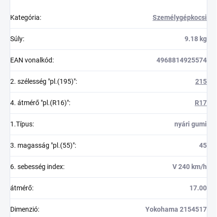
Kategória
:
Személygépkocsi
Súly
:
9.18 kg
EAN vonalkód
:
4968814925574
2. szélesség "pl.(195)"
:
215
4. átmérő "pl.(R16)"
:
R17
1.Típus
:
nyári gumi
3. magasság "pl.(55)"
:
45
6. sebesség index
:
V 240 km/h
átmérő
:
17.00
Dimenzió
:
Yokohama 2154517