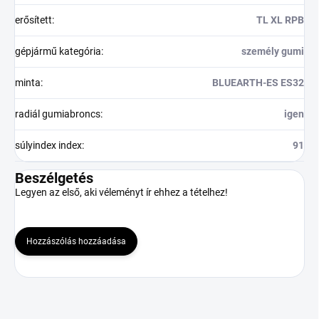
erősített
:
TL XL RPB
gépjármű kategória
:
személy gumi
minta
:
BLUEARTH-ES ES32
radiál gumiabroncs
:
igen
súlyindex index
:
91
Beszélgetés
Legyen az első, aki véleményt ír ehhez a tételhez!
Hozzászólás hozzáadása