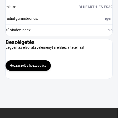
minta
:
BLUEARTH-ES ES32
radiál gumiabroncs
:
igen
súlyindex index
:
95
Beszélgetés
Legyen az első, aki véleményt ír ehhez a tételhez!
Hozzászólás hozzáadása
L
á