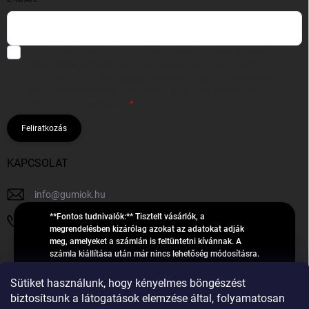
Hozzájárulok, hogy az általam önként megadott nevem és e-mail
címem felhasználásával a(z)
*cég neve
részemre e-mail útján
hírleveleket, ajánlatokat küldjön. Kijelentem, hogy az
adatkezelési
tájékoztatót
elolvastam. Megértettem, hogy a hozzájárulásom
bármikor visszavonhatom.
Feliratkozás
KAPCSOLAT
info
@
gumiok.hu
**Fontos tudnivalók:** Tisztelt vásárlók, a
+36705429902
megrendelésben kizárólag azokat az adatokat adják
meg, amelyeket a számlán is feltüntetni kívánnak. A
számla kiállítása után már nincs lehetőség módosításra.
Hibás adatok esetén javításra csak a „megrendelés
Á
feldolgozása” státusz alatt van lehetőség! Csak új,
Sütiket használunk, hogy kényelmes böngészést
R
**2023-ban, 2024-ben vagy 2025-ben** gyártott
Árukereső.hu
biztosítsunk a látogatások elemzése által, folyamatosan
U
gumiabroncsokat árusítunk – a gumik **pontos DOT-