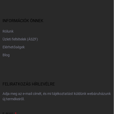
b
l
é
c
INFORMÁCIÓK ÖNNEK
Rólunk
Üzleti feltételek (ÁSZF)
Elérhetőségek
Blog
FELIRATKOZÁS HÍRLEVÉLRE
Adja meg az e-mail címét, és mi tájékoztatást küldünk webáruházunk
új termékeiről.
E-MAIL