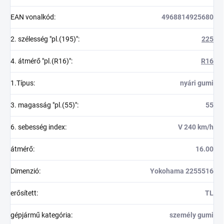
EAN vonalkód
:
4968814925680
2. szélesség "pl.(195)"
:
225
4. átmérő "pl.(R16)"
:
R16
1.Típus
:
nyári gumi
3. magasság "pl.(55)"
:
55
6. sebesség index
:
V 240 km/h
átmérő
:
16.00
Dimenzió
:
Yokohama 2255516
erősített
:
TL
gépjármű kategória
:
személy gumi