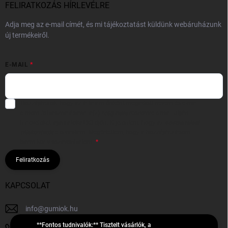
FELIRATKOZÁS HÍRLEVÉLRE
Adja meg az e-mail címét, és mi tájékoztatást küldünk webáruházunk
új termékeiről.
E-MAIL
Hozzájárulok, hogy az általam önként megadott nevem és e-mail
címem felhasználásával a(z)
*cég neve
részemre e-mail útján
hírleveleket, ajánlatokat küldjön. Kijelentem, hogy az
adatkezelési
tájékoztatót
elolvastam. Megértettem, hogy a hozzájárulásom
bármikor visszavonhatom.
Feliratkozás
KAPCSOLAT
info
@
gumiok.hu
**Fontos tudnivalók:** Tisztelt vásárlók, a