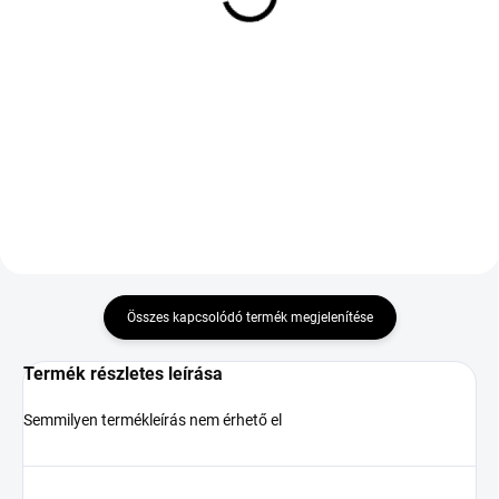
98W
103W TL XL ENL
Mercedes
74 552 Ft
65 402 Ft
Kosárba
Kosárba
Összes kapcsolódó termék megjelenítése
Termék részletes leírása
Semmilyen termékleírás nem érhető el