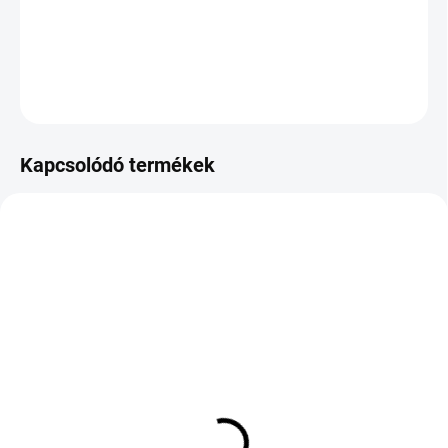
−
+
Hozzáadás a kosárhoz
KÉRDÉS
Kapcsolódó termékek
KÜLSŐ RAKTÁR MAX 1 NAP+2NAP A
KÜLSŐ RAKTÁR MAX5 NAP+2NAP A
SZÁLITÁSIG
SZÁLITÁSIG
(>5 DB)
(>5 DB)
Michelin Primacy 5
BRIDGESTONE
Energy XL 235/45 R18
TURANZA 6 235/50 R19