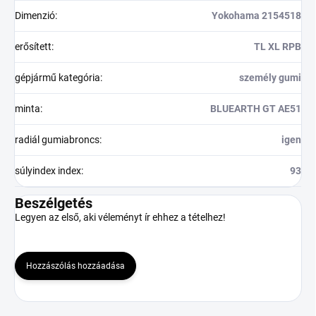
Dimenzió
:
Yokohama 2154518
erősített
:
TL XL RPB
gépjármű kategória
:
személy gumi
minta
:
BLUEARTH GT AE51
radiál gumiabroncs
:
igen
súlyindex index
:
93
Beszélgetés
Legyen az első, aki véleményt ír ehhez a tételhez!
Hozzászólás hozzáadása