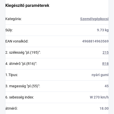
Kiegészítő paraméterek
Kategória
:
Személygépkocsi
Súly
:
9.73 kg
EAN vonalkód
:
4968814963569
2. szélesség "pl.(195)"
:
215
4. átmérő "pl.(R16)"
:
R18
1.Típus
:
nyári gumi
3. magasság "pl.(55)"
:
45
6. sebesség index
:
W 270 km/h
átmérő
:
18.00