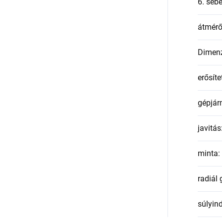
6. seb
átmér
Dimen
erősíte
gépjár
javitás
minta
:
radiál
súlyin