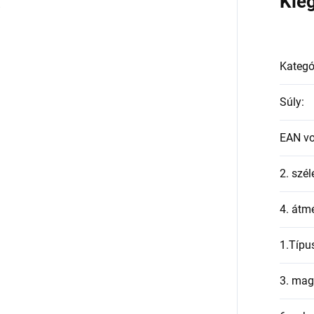
a
Kie
Kategó
Súly
:
EAN v
2. szél
4. átmé
1.Típu
3. mag