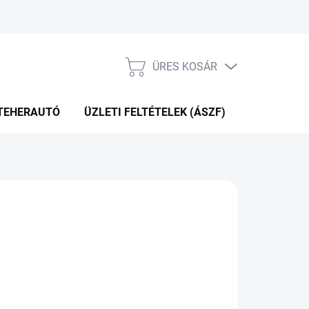
ÜRES KOSÁR
KOSÁR
TEHERAUTÓ
ÜZLETI FELTÉTELEK (ÁSZF)
WEBÁRUHÁ
Hozzáadás a kosárhoz