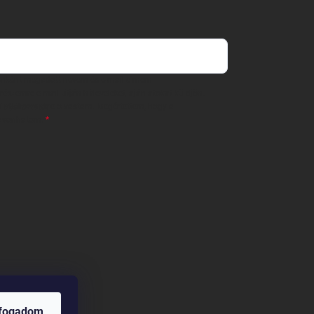
 önként megadott nevem és e-mail címem
részemre e-mail útján hírleveleket, ajánlatokat küldjön.
 tájékoztatót
elolvastam. Megértettem, hogy a
zavonhatom.
lfogadom