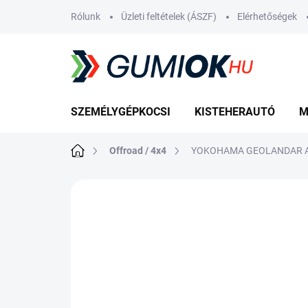
Ugrás
Rólunk
Üzleti feltételek (ÁSZF)
Elérhetőségek
a
fő
tartalomhoz
SZEMÉLYGÉPKOCSI
KISTEHERAUTÓ
M
Kezdőlap
Offroad / 4x4
YOKOHAMA GEOLANDAR A/
Nincs értékelés
Ugrás az értékelé