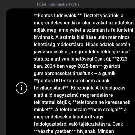
Üzleti feltételek (ÁSZF)
Elérhetőségek
**Fontos tudnivalók:** Tisztelt vásárlók, a
megrendelésben kizárólag azokat az adatokat
Blog
adják meg, amelyeket a számlán is feltüntetni
kívánnak. A számla kiállítása után már nincs
lehetőség módosításra. Hibás adatok esetén
javításra csak a „megrendelés feldolgozása”
státusz alatt van lehetőség! Csak új, **2023-
ban, 2024-ben vagy 2025-ben** gyártott
gumiabroncsokat árusítunk – a gumik
KAPCSOLAT
**pontos DOT-számáról nem adunk
felvilágosítást**! Köszönjük. A feldolgozás
alatt álló nagyszámú megrendelésre
info
@
gumiok.hu
tekintettel kérjük, **telefonon ne keressenek
+36705429902
minket**. A telefonszám **nem szolgál** a
megrendelések állapotáról vagy
feldolgozásáról való tájékoztatásra. Csak
Sütiket has
**vészhelyzetben** hívjanak. Minden