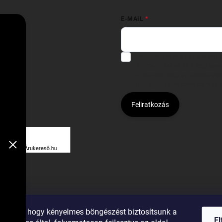
E-MAIL
Hozzájárulok, hogy az általam
felhasználásával a(z)
*cég neve
Kijelentem, hogy az
adatkezelési
hozzájárulásom bármikor viss
Feliratkozás
Á
R
Árukereső.hu
U
K
E
R
ználunk, hogy kényelmes böngészést biztosítsunk a
E
E