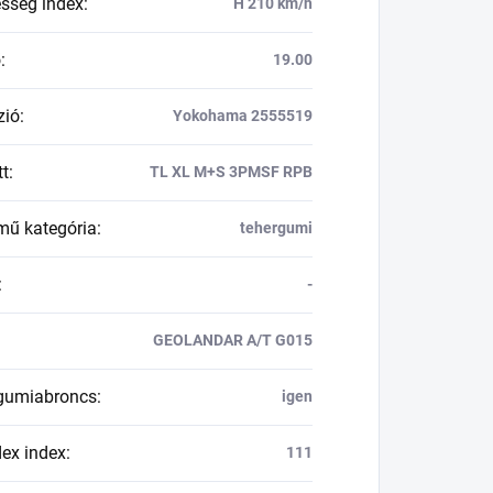
esség index
:
H 210 km/h
ő
:
19.00
zió
:
Yokohama 2555519
tt
:
TL XL M+S 3PMSF RPB
mű kategória
:
tehergumi
:
-
GEOLANDAR A/T G015
 gumiabroncs
:
igen
dex index
:
111