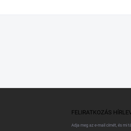
FELIRATKOZÁS HÍRLE
Adja meg az e-mail címét, és mi 