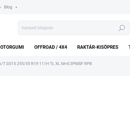
Blog
Keresés
OTORGUMI
OFFROAD / 4X4
RAKTÁR-KISÖPRES
T G015 255/55 R19 111H TL XL M+S 3PMSF RPB
shez
MÁRKA:
YOKOHAMA
48 033 Ft
Egységár:
RAKTÁRON
(4 DB)
−
+