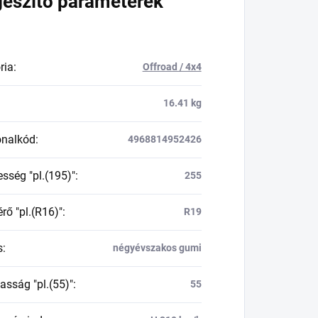
gészítő paraméterek
ria
:
Offroad / 4x4
16.41 kg
onalkód
:
4968814952426
esség "pl.(195)"
:
255
rő "pl.(R16)"
:
R19
s
:
négyévszakos gumi
asság "pl.(55)"
:
55