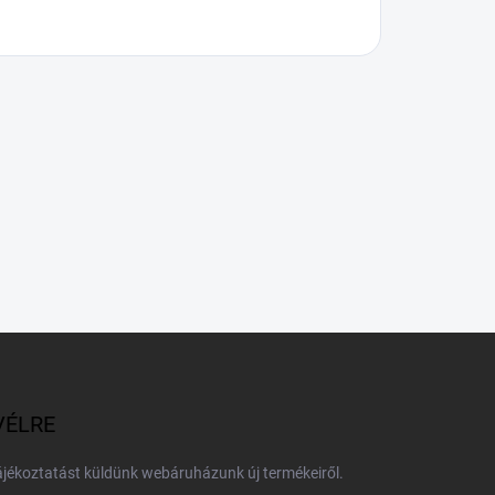
VÉLRE
tájékoztatást küldünk webáruházunk új termékeiről.