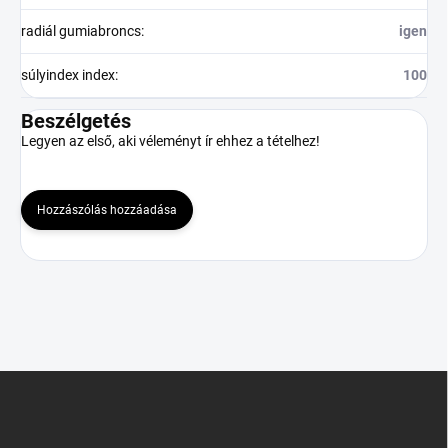
radiál gumiabroncs
:
igen
súlyindex index
:
100
Beszélgetés
Legyen az első, aki véleményt ír ehhez a tételhez!
Hozzászólás hozzáadása
L
á
b
l