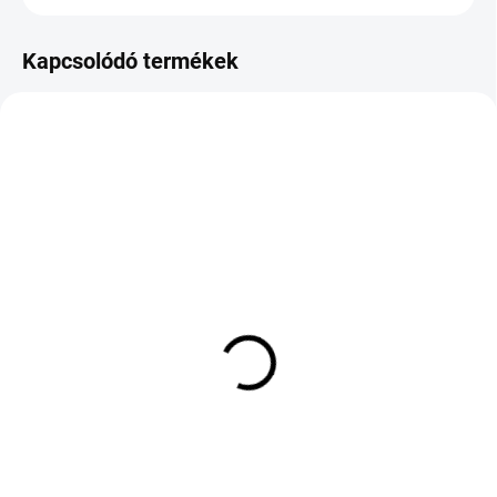
Kapcsolódó termékek
KÜLSŐ RAKTÁR MAX 8 NAP+2NA A
KÜLSŐ RAKTÁR MAX5 NAP+2NAP A
SZÁLITÁSIG
SZÁLITÁSIG
(>5 DB)
(>5 DB)
BRIDGESTONE POTENZA
MICHELIN PILOT SPORT
SPORT 285/30 R21 103Y
5 235/45 R20 100W TL
TL XL ENL FP HL Audi
XL Mercedes
132 900 Ft
100 021 Ft
Kosárba
Kosárba