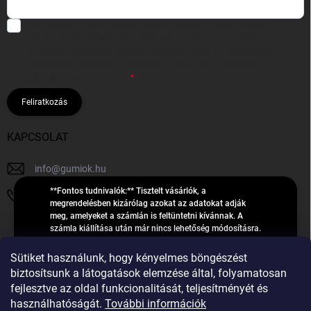
Hozzájárulok, hogy az általam önként megadott nevem és e-mail
címem felhasználásával a(z)
*cég neve
részemre e-mail útján
hírleveleket, ajánlatokat küldjön. Kijelentem, hogy az
adatkezelési
tájékoztatót
elolvastam. Megértettem, hogy a hozzájárulásom
bármikor visszavonhatom.
Feliratkozás
KAPCSOLAT
info
@
gumiok.hu
**Fontos tudnivalók:** Tisztelt vásárlók, a
+36705429902
megrendelésben kizárólag azokat az adatokat adják
meg, amelyeket a számlán is feltüntetni kívánnak. A
számla kiállítása után már nincs lehetőség módosításra.
Hibás adatok esetén javításra csak a „megrendelés
Á
feldolgozása” státusz alatt van lehetőség! Csak új,
Sütiket használunk, hogy kényelmes böngészést
R
**2023-ban, 2024-ben vagy 2025-ben** gyártott
Árukereső.hu
biztosítsunk a látogatások elemzése által, folyamatosan
U
gumiabroncsokat árusítunk – a gumik **pontos DOT-
fejlesztve az oldal funkcionalitását, teljesítményét és
számáról nem adunk felvilágosítást**! Köszönjük. A
K
használhatóságát.
További információk
feldolgozás alatt álló nagyszámú megrendelésre
E