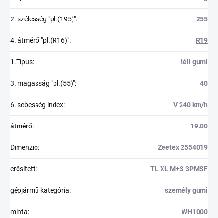
2. szélesség "pl.(195)"
:
255
4. átmérő "pl.(R16)"
:
R19
1.Típus
:
téli gumi
3. magasság "pl.(55)"
:
40
6. sebesség index
:
V 240 km/h
átmérő
:
19.00
Dimenzió
:
Zeetex 2554019
erősített
:
TL XL M+S 3PMSF
gépjármű kategória
:
személy gumi
minta
:
WH1000