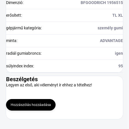
Dimenzió
:
BFGOODRICH 1956515
erősített
:
TL XL
gépjármű kategória
:
személy gumi
minta
:
ADVANTAGE
radiál gumiabroncs
:
igen
súlyindex index
:
95
Beszélgetés
Legyen az első, aki véleményt ír ehhez a tételhez!
Hozzászólás hozzáadása