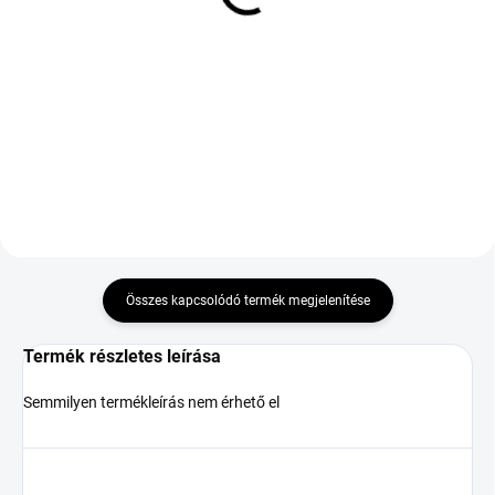
EVR FP
121 453 Ft
54 041 Ft
Kosárba
Kosárba
Összes kapcsolódó termék megjelenítése
Termék részletes leírása
Semmilyen termékleírás nem érhető el