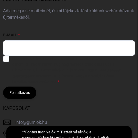
Adja meg az e-mail címét, és mi tájékoztatást küldünk webáruházunk
új termékeiről.
E-MAIL
Hozzájárulok, hogy az általam önként megadott nevem és e-mail
címem felhasználásával a(z)
*cég neve
részemre e-mail útján
hírleveleket, ajánlatokat küldjön. Kijelentem, hogy az
adatkezelési
tájékoztatót
elolvastam. Megértettem, hogy a hozzájárulásom
bármikor visszavonhatom.
Feliratkozás
KAPCSOLAT
info
@
gumiok.hu
**Fontos tudnivalók:** Tisztelt vásárlók, a
+36705429902
megrendelésben kizárólag azokat az adatokat adják