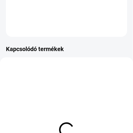
−
+
Hozzáadás a kosárhoz
KÉRDÉS
Kapcsolódó termékek
KÜLSŐ RAKTÁR MAX 8 NAP+2NA A
KÜLSŐ RAKTÁR MAX 8 NAP+2NA A
SZÁLITÁSIG
SZÁLITÁSIG
(>5 DB)
(>5 DB)
LAUFENN LK41 G FIT
COOPER TIRES SUMMER
EQ+ 165/70 R14 81T TL
215/35 R18 84Y TL XL