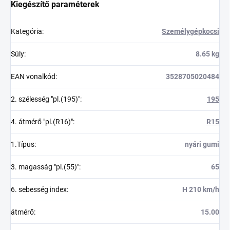
Kiegészítő paraméterek
Kategória
:
Személygépkocsi
Súly
:
8.65 kg
EAN vonalkód
:
3528705020484
2. szélesség "pl.(195)"
:
195
4. átmérő "pl.(R16)"
:
R15
1.Típus
:
nyári gumi
3. magasság "pl.(55)"
:
65
6. sebesség index
:
H 210 km/h
átmérő
:
15.00