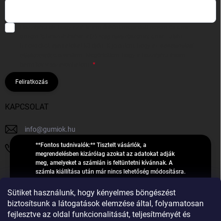
Hozzájárulok, hogy az általam önként megadott nevem és e-mail
címem felhasználásával a(z)
*cég neve
részemre e-mail útján
hírleveleket, ajánlatokat küldjön. Kijelentem, hogy az
adatkezelési
tájékoztatót
elolvastam. Megértettem, hogy a hozzájárulásom
bármikor visszavonhatom.
Feliratkozás
KAPCSOLAT
info
@
gumiok.hu
**Fontos tudnivalók:** Tisztelt vásárlók, a
+36705429902
megrendelésben kizárólag azokat az adatokat adják
meg, amelyeket a számlán is feltüntetni kívánnak. A
számla kiállítása után már nincs lehetőség módosításra.
Hibás adatok esetén javításra csak a „megrendelés
Á
feldolgozása” státusz alatt van lehetőség! Csak új,
Sütiket használunk, hogy kényelmes böngészést
R
**2023-ban, 2024-ben vagy 2025-ben** gyártott
Árukereső.hu
biztosítsunk a látogatások elemzése által, folyamatosan
U
gumiabroncsokat árusítunk – a gumik **pontos DOT-
fejlesztve az oldal funkcionalitását, teljesítményét és
számáról nem adunk felvilágosítást**! Köszönjük. A
K