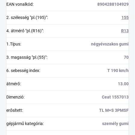
EAN vonalkód
:
8904288104929
2. szélesség "pl.(195)"
:
155
4. átmérő "pl.(R16)"
:
R13
1.Típus
:
négyévszakos gumi
3. magasság "pl.(55)"
:
70
6. sebesség index
:
T 190 km/h
átmérő
:
13.00
Dimenzió
:
Ceat 1557013
erősített
:
TL M+S 3PMSF
gépjármű kategória
:
személy gumi