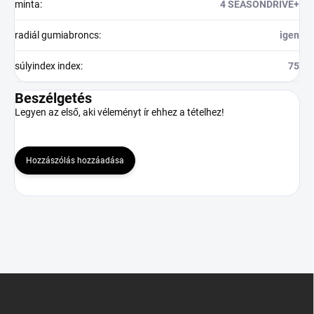
minta
:
4 SEASONDRIVE+
radiál gumiabroncs
:
igen
súlyindex index
:
75
Beszélgetés
Legyen az első, aki véleményt ír ehhez a tételhez!
Hozzászólás hozzáadása
L
á
b