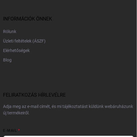
l
é
c
INFORMÁCIÓK ÖNNEK
Rólunk
Üzleti feltételek (ÁSZF)
Elérhetőségek
Blog
FELIRATKOZÁS HÍRLEVÉLRE
Adja meg az e-mail címét, és mi tájékoztatást küldünk webáruházunk
új termékeiről.
E-MAIL