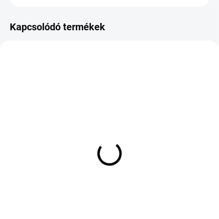
Kapcsolódó termékek
KÜLSŐ RAKTÁR MAX 3 NAP+2NAP A
KÜLSŐ RAKTÁR MAX 3 NAP+2NAP A
SZÁLITÁSIG
SZÁLITÁSIG
(>5 DB)
(>5 DB)
KLEBER DYNAXER HP5
ROVELO RPX-988 255/35
SUV 255/60 R18 112H
R19 96Y TL XL ZR
TL XL
52 772 Ft
63 628 Ft
Kosárba
Kosárba