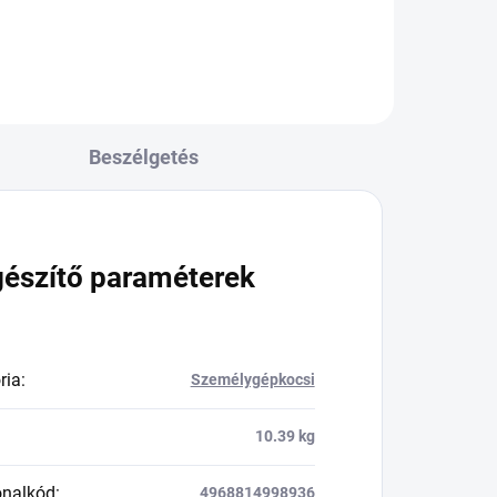
Beszélgetés
gészítő paraméterek
ria
:
Személygépkocsi
10.39 kg
onalkód
:
4968814998936