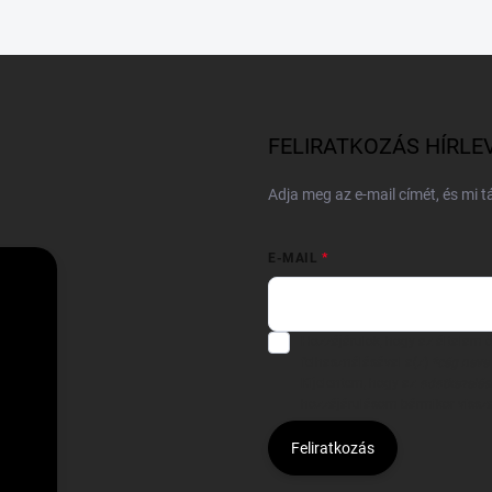
FELIRATKOZÁS HÍRLE
Adja meg az e-mail címét, és mi 
E-MAIL
Hozzájárulok, hogy az általam
felhasználásával a(z)
*cég neve
Kijelentem, hogy az
adatkezelési
hozzájárulásom bármikor viss
Feliratkozás