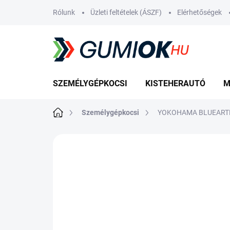
Ugrás
Rólunk
Üzleti feltételek (ÁSZF)
Elérhetőségek
a
fő
tartalomhoz
SZEMÉLYGÉPKOCSI
KISTEHERAUTÓ
M
Kezdőlap
Személygépkocsi
YOKOHAMA BLUEARTH 
Nincs értékelés
Ugrás az értékelé