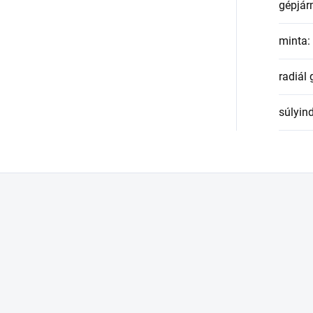
gépjár
minta
:
radiál
súlyin