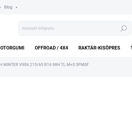
Blog
Keresés
OTORGUMI
OFFROAD / 4X4
RAKTÁR-KISÖPRES
WINTER V906 215/65 R16 98H TL M+S 3PMSF
shez
MÁRKA:
YOKOHAMA
32 444 Ft
Egységár:
KÜLSŐ RAKTÁR MAX 1 NA
−
+