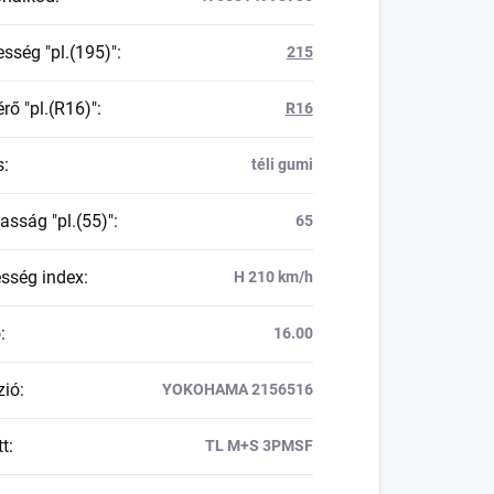
esség "pl.(195)"
:
215
rő "pl.(R16)"
:
R16
s
:
téli gumi
asság "pl.(55)"
:
65
esség index
:
H 210 km/h
ő
:
16.00
zió
:
YOKOHAMA 2156516
tt
:
TL M+S 3PMSF