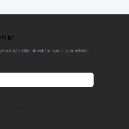
VÉLRE
tájékoztatást küldünk webáruházunk új termékeiről.
 önként megadott nevem és e-mail címem
részemre e-mail útján hírleveleket, ajánlatokat küldjön.
 tájékoztatót
elolvastam. Megértettem, hogy a
zavonhatom.