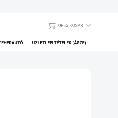
ÜRES KOSÁR
KOSÁR
TEHERAUTÓ
ÜZLETI FELTÉTELEK (ÁSZF)
WEBÁRUHÁ
P+2NAP A SZÁLITÁSIG
(>5 DB)
Hozzáadás a kosárhoz