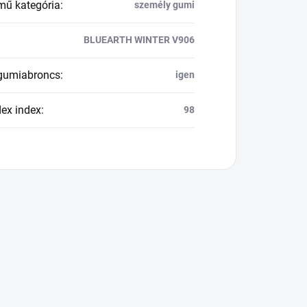
mű kategória
:
személy gumi
BLUEARTH WINTER V906
 gumiabroncs
:
igen
dex index
:
98