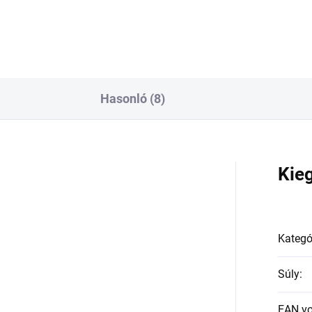
Hasonló (8)
a
Kie
Kategó
Súly
:
EAN v