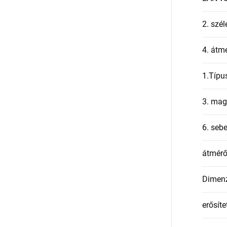
2. szél
4. átmé
1.Típu
3. mag
6. seb
átmér
Dimen
erősíte