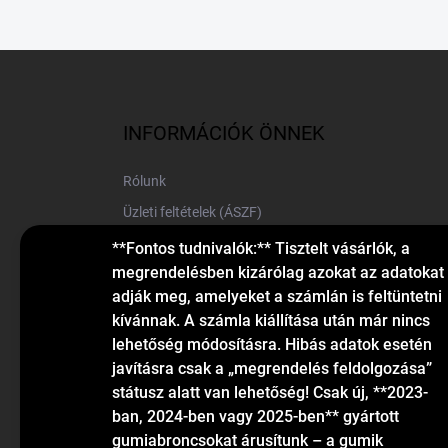
L
á
b
l
INFORMÁCIÓK ÖNNEK
é
c
Rólunk
Üzleti feltételek (ÁSZF)
Elérhetőségek
**Fontos tudnivalók:** Tisztelt vásárlók, a
megrendelésben kizárólag azokat az adatokat
Blog
adják meg, amelyeket a számlán is feltüntetni
kívánnak. A számla kiállítása után már nincs
lehetőség módosításra. Hibás adatok esetén
javításra csak a „megrendelés feldolgozása”
státusz alatt van lehetőség! Csak új, **2023-
ban, 2024-ben vagy 2025-ben** gyártott
gumiabroncsokat árusítunk – a gumik