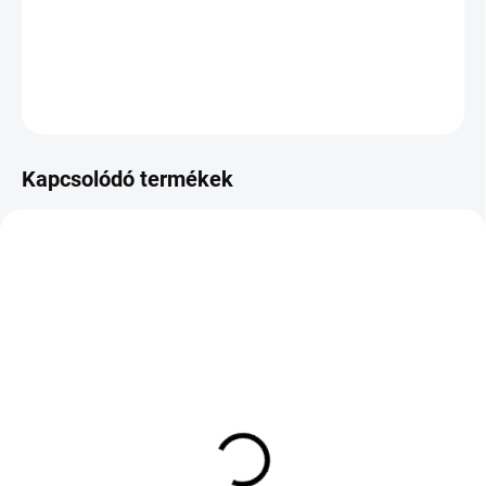
−
+
Hozzáadás a kosárhoz
KÉRDÉS
Kapcsolódó termékek
KÜLSŐ RAKTÁR MAX 2 NAP+2NAP A
KÜLSŐ RAKTÁR MAX 3 NAP+2NAP A
SZÁLITÁSIG
SZÁLITÁSIG
(>5 DB)
(>5 DB)
Continental
Ecsta PS72 325/30/21
ContiSportContact 5 P