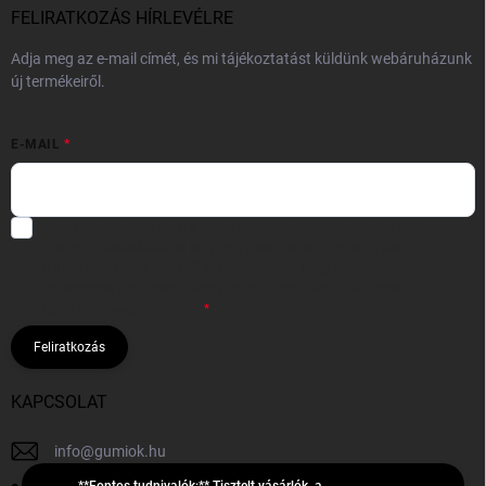
FELIRATKOZÁS HÍRLEVÉLRE
Adja meg az e-mail címét, és mi tájékoztatást küldünk webáruházunk
új termékeiről.
E-MAIL
Hozzájárulok, hogy az általam önként megadott nevem és e-mail
címem felhasználásával a(z)
*cég neve
részemre e-mail útján
hírleveleket, ajánlatokat küldjön. Kijelentem, hogy az
adatkezelési
tájékoztatót
elolvastam. Megértettem, hogy a hozzájárulásom
bármikor visszavonhatom.
Feliratkozás
KAPCSOLAT
info
@
gumiok.hu
**Fontos tudnivalók:** Tisztelt vásárlók, a