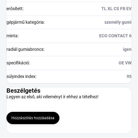
erősített
:
TL XL CS FR EV
gépjármű kategória
:
személy gumi
minta
:
ECO CONTACT 6
radiál gumiabroncs
:
igen
specifikáció
:
OE VW
súlyindex index
:
95
Beszélgetés
Legyen az első, aki véleményt ír ehhez a tételhez!
Hozzászólás hozzáadása