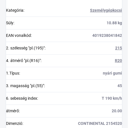
Kategória
:
Személygépkocsi
Súly
:
10.88 kg
EAN vonalkód
:
4019238041842
2. szélesség "pl.(195)"
:
215
4. átmérő "pl.(R16)"
:
R20
1.Típus
:
nyári gumi
3. magasság "pl.(55)"
:
45
6. sebesség index
:
T 190 km/h
átmérő
:
20.00
Dimenzió
:
CONTINENTAL 2154520