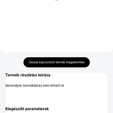
121 990 Ft
RO1 ContiSilent XL
275/30 ZR21 98Y
Kosárba
148 682 Ft
Kosárba
Összes kapcsolódó termék megjelenítése
Termék részletes leírása
Semmilyen termékleírás nem érhető el
Kiegészítő paraméterek