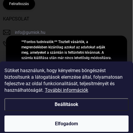
Feliratkozás
KAPCSOLAT
info
@
gumiok.hu
**Fontos tudnivalók:** Tisztelt vásárlók, a
+36705429902
megrendelésben kizárólag azokat az adatokat adják
meg, amelyeket a számlán is feltüntetni kívánnak. A
számla kiállítása után már nincs lehetőség módosításra.
Hibás adatok esetén javításra csak a „megrendelés
Á
feldolgozása” státusz alatt van lehetőség! Csak új,
Sütiket használunk, hogy kényelmes böngészést
R
**2023-ban, 2024-ben vagy 2025-ben** gyártott
Árukereső.hu
biztosítsunk a látogatások elemzése által, folyamatosan
U
gumiabroncsokat árusítunk – a gumik **pontos DOT-
fejlesztve az oldal funkcionalitását, teljesítményét és
számáról nem adunk felvilágosítást**! Köszönjük. A
K
használhatóságát.
További információk
feldolgozás alatt álló nagyszámú megrendelésre
E
tekintettel kérjük, **telefonon ne keressenek minket**. A
R
gumiok
telefonszám **nem szolgál** a megrendelések állapotáról
Beállítások
E
vagy feldolgozásáról való tájékoztatásra. Csak
S
**vészhelyzetben** hívjanak. Minden kérdésükre szívesen
válaszolunk a **[gumisuperke@gmail.com]
Ő
Copyright 2026
GumiOK.hu webáruház
. Minden jog fenntartva.
(mailto:gumisuperke@gmail.com)** címre küldött e-mail
Elfogadom
után.
Shoptet Premium készítette