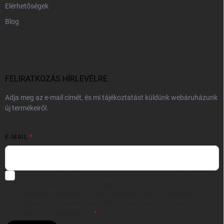
Elérhetőségek
Blog
FELIRATKOZÁS HÍRLEVÉLRE
Adja meg az e-mail címét, és mi tájékoztatást küldünk webáruházunk
új termékeiről.
E-MAIL
Hozzájárulok, hogy az általam önként megadott nevem és e-mail
címem felhasználásával a(z)
*cég neve
részemre e-mail útján
hírleveleket, ajánlatokat küldjön. Kijelentem, hogy az
adatkezelési
tájékoztatót
elolvastam. Megértettem, hogy a hozzájárulásom
bármikor visszavonhatom.