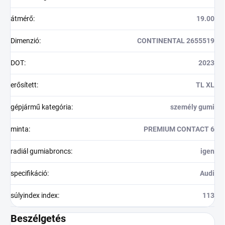
átmérő
:
19.00
Dimenzió
:
CONTINENTAL 2655519
DOT
:
2023
erősített
:
TL XL
gépjármű kategória
:
személy gumi
minta
:
PREMIUM CONTACT 6
radiál gumiabroncs
:
igen
specifikáció
:
Audi
súlyindex index
:
113
Beszélgetés