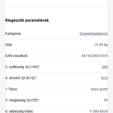
Kiegészítő paraméterek
Kategória
:
Személygépkocsi
Súly
:
15.49 kg
EAN vonalkód
:
4019238037470
2. szélesség "pl.(195)"
:
265
4. átmérő "pl.(R16)"
:
R19
1.Típus
:
nyári gumi
3. magasság "pl.(55)"
:
55
6. sebesség index
:
Y 300 km/h