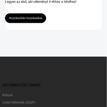
Legyen az első, aki véleményt ír ehhez a tételhez!
Hozzászólás hozzáadása
L
á
b
l
é
c
INFORMÁCIÓK ÖNNEK
Rólunk
Üzleti feltételek (ÁSZF)