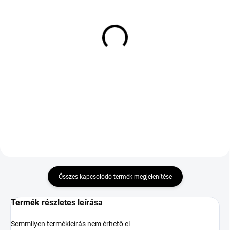
KÜLSŐ RAKTÁR MAX 8 NAP+2NA A
KÜLSŐ RAKTÁR MAX 8 NAP+2NA A
SZÁLITÁSIG
SZÁLITÁSIG
(>5 DB)
(>5 DB)
NEXEN N'BLUE S 155/65
PIRELLI SCORPION MS
R14 75T TL
255/50 R20 109V TL XL
FP
33 844 Ft
102 086 Ft
Kosárba
Kosárba
Összes kapcsolódó termék megjelenítése
Termék részletes leírása
Semmilyen termékleírás nem érhető el