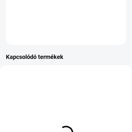
−
+
Hozzáadás a kosárhoz
KÉRDÉS
Kapcsolódó termékek
KÜLSŐ RAKTÁR MAX5 NAP+2NAP A
KÜLSŐ RAKTÁR MAX 8 NAP+2NA A
SZÁLITÁSIG
SZÁLITÁSIG
(>5 DB)
(>5 DB)