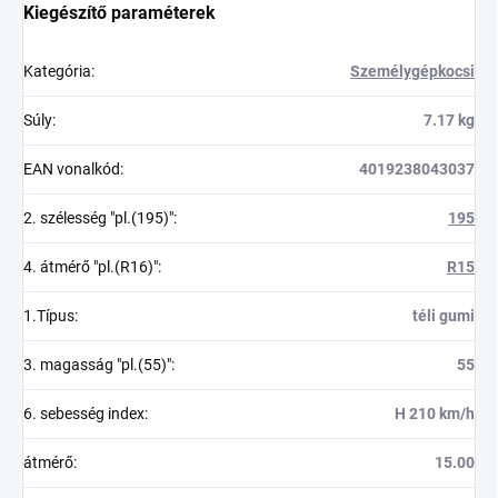
Kiegészítő paraméterek
Kategória
:
Személygépkocsi
Súly
:
7.17 kg
EAN vonalkód
:
4019238043037
2. szélesség "pl.(195)"
:
195
4. átmérő "pl.(R16)"
:
R15
1.Típus
:
téli gumi
3. magasság "pl.(55)"
:
55
6. sebesség index
:
H 210 km/h
átmérő
:
15.00