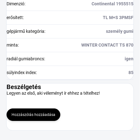
Dimenzió
:
Continental 1955515
erősített
:
TL M+S 3PMSF
gépjármű kategória
:
személy gumi
minta
:
WINTER CONTACT TS 870
radiál gumiabroncs
:
igen
súlyindex index
:
85
Beszélgetés
Legyen az első, aki véleményt ír ehhez a tételhez!
Hozzászólás hozzáadása