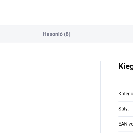
Hasonló (8)
a
Kie
Kategó
Súly
:
EAN v