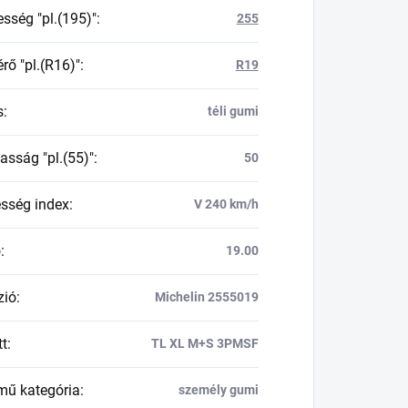
esség "pl.(195)"
:
255
rő "pl.(R16)"
:
R19
s
:
téli gumi
asság "pl.(55)"
:
50
esség index
:
V 240 km/h
ő
:
19.00
zió
:
Michelin 2555019
tt
:
TL XL M+S 3PMSF
mű kategória
:
személy gumi