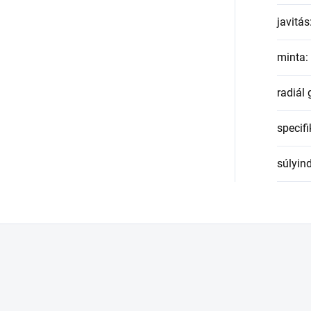
javitás
minta
:
radiál
specifi
súlyin