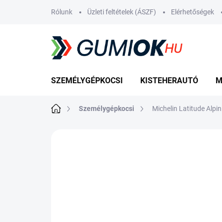
Ugrás
Rólunk
Üzleti feltételek (ÁSZF)
Elérhetőségek
a
fő
tartalomhoz
SZEMÉLYGÉPKOCSI
KISTEHERAUTÓ
M
Kezdőlap
Személygépkocsi
Michelin Latitude Alp
Nincs értékelés
Ugrás az értékelé