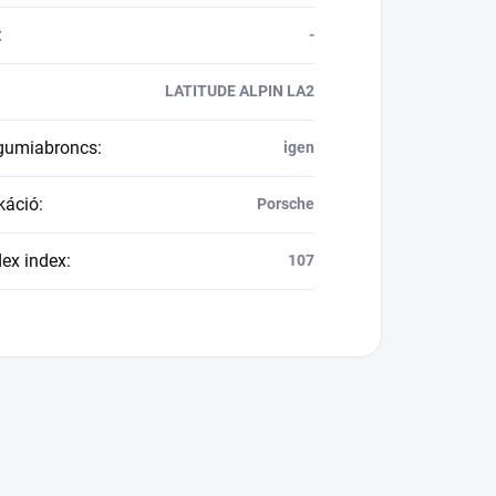
:
-
LATITUDE ALPIN LA2
 gumiabroncs
:
igen
káció
:
Porsche
dex index
:
107