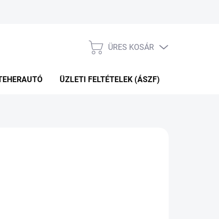
ÜRES KOSÁR
KOSÁR
TEHERAUTÓ
ÜZLETI FELTÉTELEK (ÁSZF)
WEBÁRUHÁ
P+2NAP A SZÁLITÁSIG
(4 DB)
Hozzáadás a kosárhoz