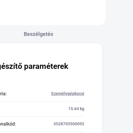
Beszélgetés
gészítő paraméterek
ria
:
Személygépkocsi
15.64 kg
onalkód
:
3528705500092