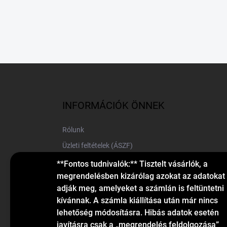
L
á
b
l
INFORMÁCIÓK ÖNNEK
é
c
Rólunk
Üzleti feltételek (ÁSZF)
Elérhetőségek
**Fontos tudnivalók:** Tisztelt vásárlók, a
megrendelésben kizárólag azokat az adatokat
Blog
adják meg, amelyeket a számlán is feltüntetni
kívánnak. A számla kiállítása után már nincs
lehetőség módosításra. Hibás adatok esetén
javításra csak a „megrendelés feldolgozása”