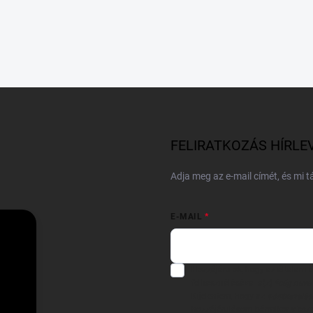
FELIRATKOZÁS HÍRLE
Adja meg az e-mail címét, és mi 
E-MAIL
Hozzájárulok, hogy az általam
felhasználásával a(z)
*cég neve
Kijelentem, hogy az
adatkezelési
hozzájárulásom bármikor viss