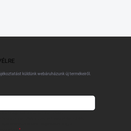
VÉLRE
tájékoztatást küldünk webáruházunk új termékeiről.
 önként megadott nevem és e-mail címem
részemre e-mail útján hírleveleket, ajánlatokat küldjön.
 tájékoztatót
elolvastam. Megértettem, hogy a
zavonhatom.