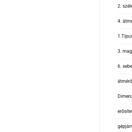
2. szél
4. átmé
1.Típu
3. mag
6. seb
átmér
Dimen
erősíte
gépjár