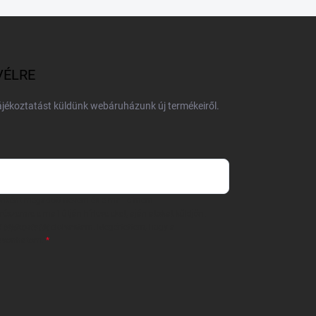
VÉLRE
tájékoztatást küldünk webáruházunk új termékeiről.
 önként megadott nevem és e-mail címem
részemre e-mail útján hírleveleket, ajánlatokat küldjön.
 tájékoztatót
elolvastam. Megértettem, hogy a
zavonhatom.