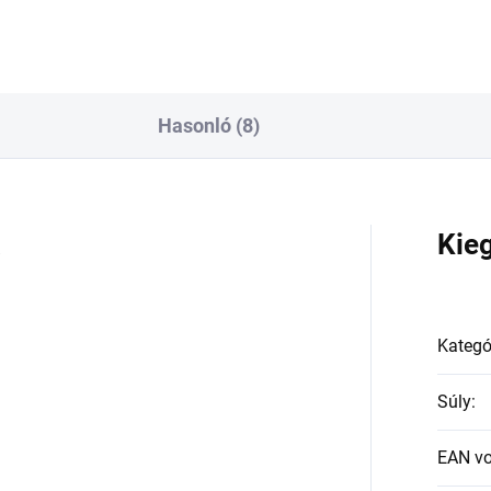
Hasonló (8)
a
Kie
Kategó
Súly
:
EAN v