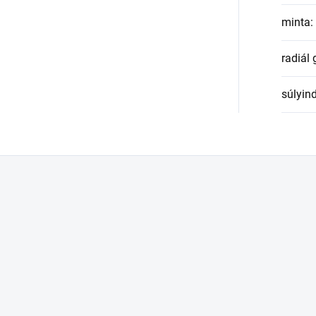
minta
:
radiál
súlyin