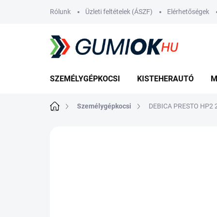
Ugrás
Rólunk
Üzleti feltételek (ÁSZF)
Elérhetőségek
a
fő
tartalomhoz
SZEMÉLYGÉPKOCSI
KISTEHERAUTÓ
M
Kezdőlap
Személygépkocsi
DEBICA PRESTO HP2 2
Nincs értékelés
Ugrás az értékelé