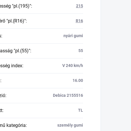
esség "pl.(195)"
:
215
rő "pl.(R16)"
:
R16
s
:
nyári gumi
asság "pl.(55)"
:
55
esség index
:
V 240 km/h
ő
:
16.00
zió
:
Debica 2155516
tt
:
TL
mű kategória
:
személy gumi