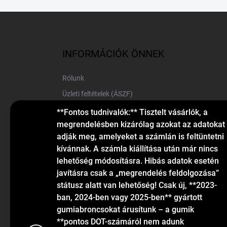
L
á
b
l
INFORMÁCIÓK ÖNNEK
é
c
Rólunk
Üzleti feltételek (ÁSZF)
Elérhetőségek
**Fontos tudnivalók:** Tisztelt vásárlók, a
megrendelésben kizárólag azokat az adatokat
Blog
adják meg, amelyeket a számlán is feltüntetni
kívánnak. A számla kiállítása után már nincs
lehetőség módosításra. Hibás adatok esetén
javításra csak a „megrendelés feldolgozása”
státusz alatt van lehetőség! Csak új, **2023-
ban, 2024-ben vagy 2025-ben** gyártott
gumiabroncsokat árusítunk – a gumik
KAPCSOLAT
**pontos DOT-számáról nem adunk