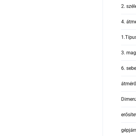
2. szél
4. átmé
1.Típu
3. mag
6. seb
átmér
Dimen
erősíte
gépjár