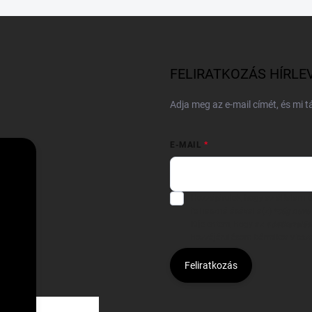
FELIRATKOZÁS HÍRLE
Adja meg az e-mail címét, és mi 
E-MAIL
Hozzájárulok, hogy az általam
felhasználásával a(z)
*cég neve
Kijelentem, hogy az
adatkezelési
hozzájárulásom bármikor viss
Feliratkozás
Á