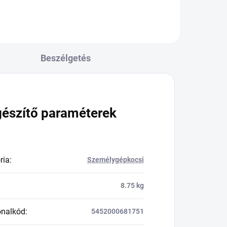
Beszélgetés
gészítő paraméterek
ria
:
Személygépkocsi
8.75 kg
onalkód
:
5452000681751