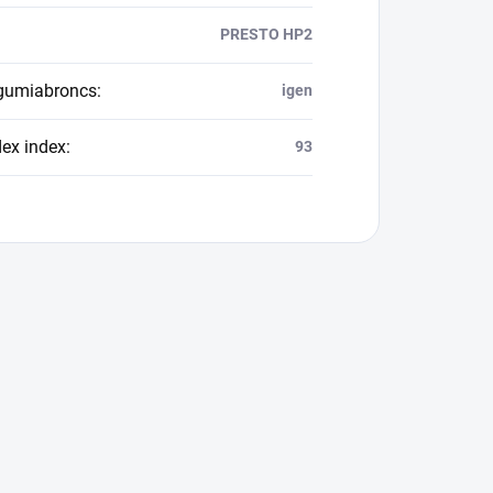
PRESTO HP2
 gumiabroncs
:
igen
dex index
:
93