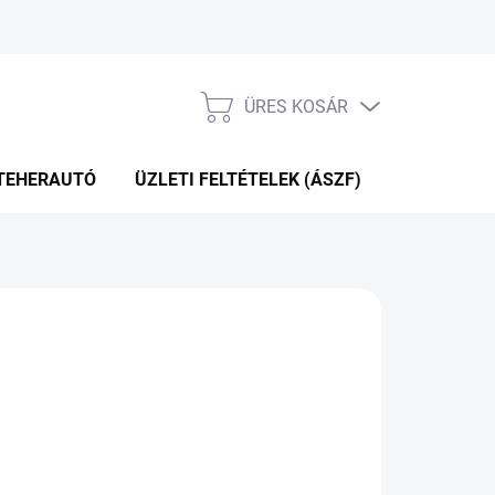
ÜRES KOSÁR
KOSÁR
TEHERAUTÓ
ÜZLETI FELTÉTELEK (ÁSZF)
WEBÁRUHÁ
P+2NAP A SZÁLITÁSIG
(>5 DB)
Hozzáadás a kosárhoz