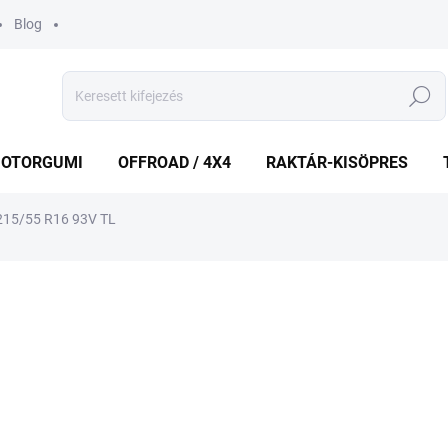
Blog
Keresés
OTORGUMI
OFFROAD / 4X4
RAKTÁR-KISÖPRES
15/55 R16 93V TL
shez
MÁRKA:
DEBICA
38 466 Ft
Egységár:
KÜLSŐ RAKTÁR MAX 4 NA
−
+