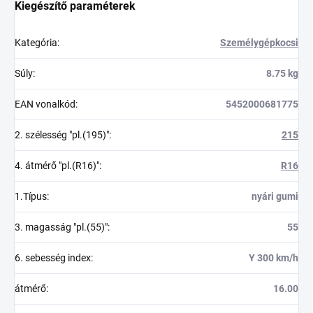
Kiegészítő paraméterek
Kategória
:
Személygépkocsi
Súly
:
8.75 kg
EAN vonalkód
:
5452000681775
2. szélesség "pl.(195)"
:
215
4. átmérő "pl.(R16)"
:
R16
1.Típus
:
nyári gumi
3. magasság "pl.(55)"
:
55
6. sebesség index
:
Y 300 km/h
átmérő
:
16.00