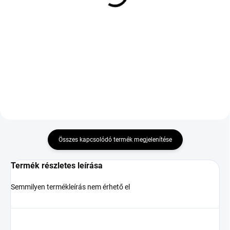
30 128 Ft
XL ZR Porsche
88 232 Ft
Kosárba
Kosárba
DOT:2022
Összes kapcsolódó termék megjelenítése
Termék részletes leírása
Semmilyen termékleírás nem érhető el