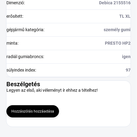
Dimenzió
:
Debica 2155516
erősített
:
TL XL
gépjármű kategória
:
személy gumi
minta
:
PRESTO HP2
radiál gumiabroncs
:
igen
súlyindex index
:
97
Beszélgetés
Legyen az első, aki véleményt ír ehhez a tételhez!
Hozzászólás hozzáadása