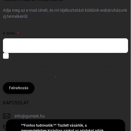
Adja meg az e-mail címét, és mi tájékoztatást küldünk webáruházunk
új termékeiről.
E-MAIL
Hozzájárulok, hogy az általam önként megadott nevem és e-mail
címem felhasználásával a(z)
*cég neve
részemre e-mail útján
hírleveleket, ajánlatokat küldjön. Kijelentem, hogy az
adatkezelési
tájékoztatót
elolvastam. Megértettem, hogy a hozzájárulásom
bármikor visszavonhatom.
Feliratkozás
KAPCSOLAT
info
@
gumiok.hu
**Fontos tudnivalók:** Tisztelt vásárlók, a
+36705429902
megrendelésben kizárólag azokat az adatokat adják