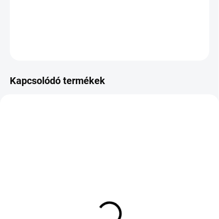
−
+
Hozzáadás a kosárhoz
KÉRDÉS
Kapcsolódó termékek
KÉT MUNKANAP
KÜLSŐ RAKTÁR MAX 3 NAP+2NAP A
(1 DB)
SZÁLITÁSIG
(>5 DB)
MICHELIN PILOT SPORT
RU 01 235/35/19
PS2 295/30 R19 100Y TL